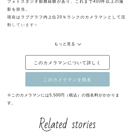
フォトスタジオ勤務経験があり、これまで400件以上の撮
影を担当。

現在はラブグラフ内上位20％ランクのカメラマンとして活
動しています✨

保育士として15年以上勤務していた経験と、3人の子育て
もっと見る
経験を活かし、

お子さんのペースに寄り添った撮影を大切にしています。

このカメラマンについて詳しく
ニューボーン・お宮参り・バースデー・七五三など、

ご家族の「今しかない瞬間」を自然な表情で残します🕊️

新生児期、イヤイヤ期、人見知り…

どんな時期もまるごと愛おしく残せるようサポートいたし
※このカメラマンには5,500円（税込）の指名料がかかりま
ますのでご安心ください♡

す。
また、七五三のキッズヘアセット＆着付けも得意です！

Related stories
撮影当日、万が一着崩れてしまった場合も対応可能です◎

ラブグラフは「東京都出産・子育て応援事業 ～赤ちゃんフ