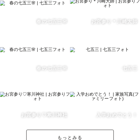
でも美しく綺麗にお撮りします🌷

「こんな場所で撮って欲しい」などはもちろん、ポージン
グや仕上がりの雰囲気など、ご要望を是非お聞かせくださ
春の七五三🌸
お宮参り＊川崎大師
い。

皆さまにとって楽しく幸せな撮影時間となるよう、どこま
でも、まっすぐに向き合います！

また、自然な表情や姿を引き出すこともとても得意です♪

ファミリー、カップル、フレンズ、おひとりさま・・・ど
春の七五三🌸
七五三
んなシーンも素敵な瞬間を残します✨

撮影は皆さまのペースを第一に進めてまいりますので、ご
安心ください！

撮影にあたり気になる点や不安な事がございましたら、い
つでもお気軽にご相談ください♪

お宮参り♡寒川神社
入学おめでとう！
※基本的に１日１件の撮影とさせて頂いており、ゲストさ
まのペースに合わせた撮影を行っております。

もっとみる