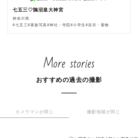
【予約〜撮影の流れ】

七五三♡鵠沼皇大神宮
神奈川県
①ご予約

#七五三#家族写真#神社・寺院#小学生#浴衣・着物
②カウンセリングシート入力

③LINEにて撮影打ち合わせ

（Zoomでの打ち合わせも可）

打ち合わせでは

More stories
・撮りたいカット

・残したい姿

・皆様について

おすすめの過去の撮影
等のヒアリングをします！

④撮影

⑤2週間程度でお渡し

カメラマンが同じ
撮影地域が同じ
📷撮影について

撮影スポットを見つけることが得意です！どのような場所