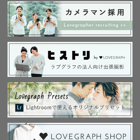
させていただきます。

※未就学児がおりますので返信が遅くなる場合がございま
す。ご了承ください。

【あやまるの由来は？】

カメラマンネームあやまるの由来。

名前があやで雰囲気や体型が(笑)丸いので

「あやまる」という名前にしました。

外出先でよく道を尋ねられるほど、親しみやすい見た目を
しております

気軽にあやさんと呼んでください♡

最後までお読みいただき、ありがとうございます。

皆さまとお会いできる日を心よりお待ちしております🌈🌻