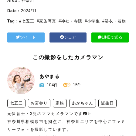
Area：
神奈川
Date：
2024/11
Tag：
#七五三
#家族写真
#神社・寺院
#小学生
#浴衣・着物
ツイート
シェア
LINEで送る
この撮影をしたカメラマン
あやまる
104件
15件
七五三
お宮参り
家族
あかちゃん
誕生日
元保育士・3児のママカメラマンです📷✨

神奈川県相模原市を拠点に、神奈川エリアを中心にファミ
リーフォトを撮影しています。
