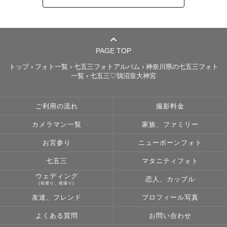
【主な活動地域】

神奈川県相模原市在住・車で1時間程度のエリアでしたら喜
んでお伺いします。

ぜひご相談ください。

PAGE TOP
※別途交通費が発生する場合がございます

トップ
›
フォト一覧
›
七五三フォトアルバム
›
神奈川県の七五三フォト
一覧
›
七五三♡鵠沼皇大神宮
🍀撮影経験のある神社🍀

＜東京都＞

ご利用の流れ
撮影料金
　町田市　菅原神社

　日野市　高幡不動尊

カメラマン一覧
家族、ファミリー
＜神奈川県＞

お宮参り
ニューボーンフォト
　寒川町　寒川神社

七五三
マタニティフォト
　鎌倉市　鶴岡八幡宮

　横浜市　伊勢山皇大神宮

ウェディング
恋人、カップル
(前撮り、後撮り)
　　　　　山田神社

友達、フレンド
プロフィール写真
　　　　　称名寺

　　　　　横濱水天宮　

よくある質問
お問い合わせ