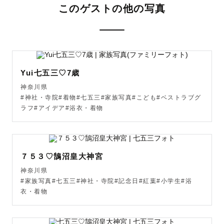
このゲストの他の写真
ァースト～」ご利用可能です💡

○リピーター様

指名料割引いたしますのでお申し込み前にご一報くださ
い！

Yui七五三♡7歳
※ラブグラフ経由でのお申込みのみ適用となります。みて
神奈川県
ねからのご予約は

#神社・寺院#着物#七五三#家族写真#こども#ベストラブグ
システム上の理由から、指名料などの割引ができかねま
ラフ#アイデア#浴衣・着物
す。

ご希望の方は、お申し込み前に必ず公式LINEにてご連絡い
ただくようお願いいたします。

７５３♡鵠沼皇大神宮
「この人に撮ってもらえてよかった」

神奈川県
そう思っていただける時間と写真をお届けします。

#家族写真#七五三#神社・寺院#記念日#紅葉#小学生#浴
衣・着物
__________________________________
