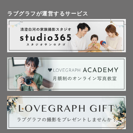
　　　　　神鳥前川神社

　　　　　孝道山

ラブグラフが運営するサービス
　川崎市　溝口神社

　　　　　川崎大師

　　　　　日枝神社

　藤沢市　鵠沼皇大神宮

　　　　　白旗神社

　相模原市　鹿島神社

　座間市　鈴鹿明神社

🔻お問い合わせ🔻

「公式LINEで問い合わせる」からご相談ください。

△や✕の日や時間帯でも対応可能な場合がございますの
で、

空き日程にてお申し込み後、調整させていただければと思
います。

※21時以降のお問い合わせは急ぎではない限り、翌日に返