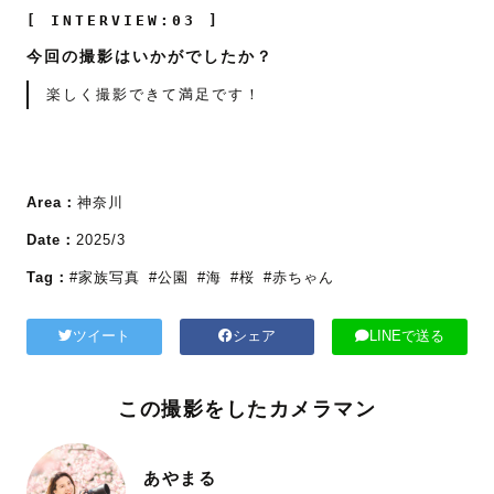
[ INTERVIEW:03 ]
今回の撮影はいかがでしたか？
楽しく撮影できて満足です！
Area：
神奈川
Date：
2025/3
Tag：
#家族写真
#公園
#海
#桜
#赤ちゃん
ツイート
シェア
LINEで送る
この撮影をしたカメラマン
あやまる