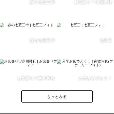
春の七五三🌸
お宮参り＊川崎大師
ただくようお願いいたします。

「この人に撮ってもらえてよかった」

そう思っていただける時間と写真をお届けします。

__________________________________

春の七五三🌸
七五三
【予約〜撮影の流れ】

①ご予約

②カウンセリングシート入力

③LINEにて撮影打ち合わせ

お宮参り♡寒川神社
入学おめでとう！
（Zoomでの打ち合わせも可）

打ち合わせでは

もっとみる
・撮りたいカット

・残したい姿

・皆様について
