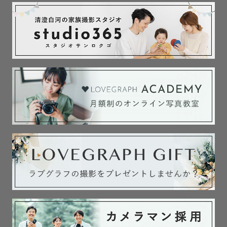
安心ください！

撮影にあたり気になる点や不安な事がございましたら、い
つでもお気軽にご相談ください♪

※基本的に１日１件の撮影とさせて頂いており、ゲストさ
まのペースに合わせた撮影を行っております。

【主な活動地域】

神奈川県相模原市在住・車で1時間程度のエリアでしたら喜
んでお伺いします。

ぜひご相談ください。

※別途交通費が発生する場合がございます

🍀撮影経験のある神社🍀

＜東京都＞

　町田市　菅原神社

　日野市　高幡不動尊
