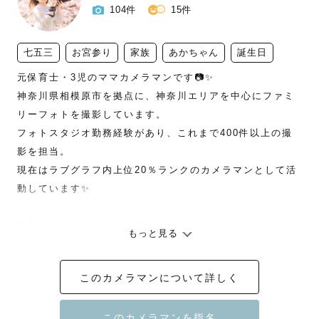
104件
15件
七五三
お宮参り
家族
あかちゃん
誕生日
元保育士・3児のママカメラマンです📷✨

神奈川県相模原市を拠点に、神奈川エリアを中心にファミ
リーフォトを撮影しています。

フォトスタジオ勤務経験があり、これまで400件以上の撮
影を担当。

現在はラブグラフ内上位20％ランクのカメラマンとして活
動しています✨

保育士として15年以上勤務していた経験と、3人の子育て
もっと見る
経験を活かし、

お子さんのペースに寄り添った撮影を大切にしています。

このカメラマンについて詳しく
ニューボーン・お宮参り・バースデー・七五三など、

ご家族の「今しかない瞬間」を自然な表情で残します🕊️

新生児期、イヤイヤ期、人見知り…
