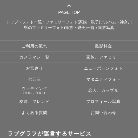
等のヒアリングをします！

④撮影

PAGE TOP
⑤2週間程度でお渡し

トップ
›
フォト一覧
›
ファミリーフォト(家族・親子)アルバム
›
神奈川
県のファミリーフォト(家族・親子)一覧
›
家族写真
📷撮影について

ご利用の流れ
撮影料金
撮影スポットを見つけることが得意です！どのような場所
カメラマン一覧
家族、ファミリー
でも美しく綺麗にお撮りします🌷

「こんな場所で撮って欲しい」などはもちろん、ポージン
お宮参り
ニューボーンフォト
グや仕上がりの雰囲気など、ご要望を是非お聞かせくださ
七五三
マタニティフォト
い。

ウェディング
恋人、カップル
皆さまにとって楽しく幸せな撮影時間となるよう、どこま
(前撮り、後撮り)
でも、まっすぐに向き合います！

友達、フレンド
プロフィール写真
また、自然な表情や姿を引き出すこともとても得意です♪

よくある質問
お問い合わせ
ファミリー、カップル、フレンズ、おひとりさま・・・ど
んなシーンも素敵な瞬間を残します✨

撮影は皆さまのペースを第一に進めてまいりますので、ご
ラブグラフが運営するサービス