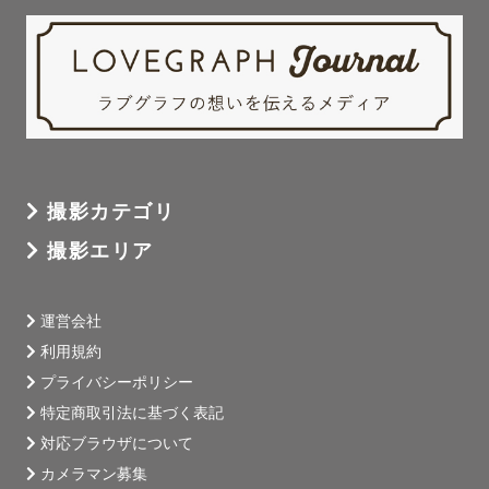
「公式LINEで問い合わせる」からご相談ください。

△や✕の日や時間帯でも対応可能な場合がございますの
で、

空き日程にてお申し込み後、調整させていただければと思
います。

※21時以降のお問い合わせは急ぎではない限り、翌日に返
撮影カテゴリ
させていただきます。

撮影エリア
※未就学児がおりますので返信が遅くなる場合がございま
す。ご了承ください。

運営会社
【あやまるの由来は？】

利用規約
カメラマンネームあやまるの由来。

プライバシーポリシー
名前があやで雰囲気や体型が(笑)丸いので

特定商取引法に基づく表記
「あやまる」という名前にしました。

対応ブラウザについて
外出先でよく道を尋ねられるほど、親しみやすい見た目を
カメラマン募集
しております
