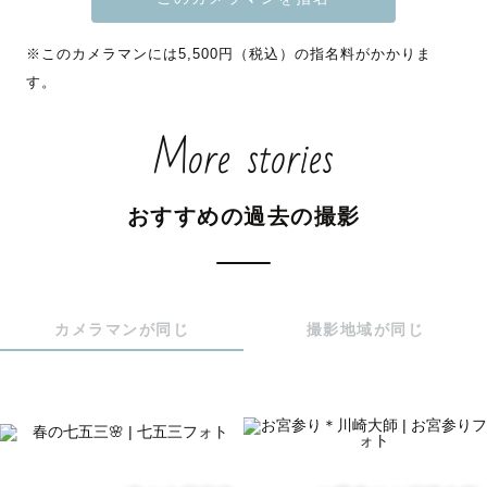
どんな時期もまるごと愛おしく残せるようサポートいたし
※このカメラマンには5,500円（税込）の指名料がかかりま
ますのでご安心ください♡

す。
また、七五三のキッズヘアセット＆着付けも得意です！

More stories
撮影当日、万が一着崩れてしまった場合も対応可能です◎

ラブグラフは「東京都出産・子育て応援事業 ～赤ちゃんフ
おすすめの過去の撮影
ァースト～」ご利用可能です💡

○リピーター様

指名料割引いたしますのでお申し込み前にご一報くださ
カメラマンが同じ
撮影地域が同じ
い！

※ラブグラフ経由でのお申込みのみ適用となります。みて
ねからのご予約は

システム上の理由から、指名料などの割引ができかねま
す。

ご希望の方は、お申し込み前に必ず公式LINEにてご連絡い