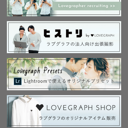
＜神奈川県＞

　寒川町　寒川神社

　鎌倉市　鶴岡八幡宮

　横浜市　伊勢山皇大神宮

　　　　　山田神社

　　　　　称名寺

　　　　　横濱水天宮　

　　　　　神鳥前川神社

　　　　　孝道山

　川崎市　溝口神社

　　　　　川崎大師

　　　　　日枝神社

　藤沢市　鵠沼皇大神宮

　　　　　白旗神社

　相模原市　鹿島神社

　座間市　鈴鹿明神社

🔻お問い合わせ🔻
