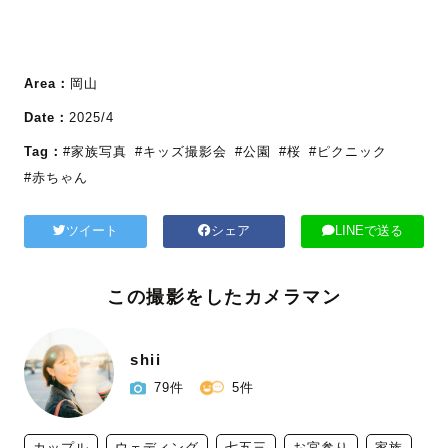
Area：
岡山
Date：
2025/4
Tag：
#家族写真
#キッズ撮影会
#公園
#桜
#ピクニック
#赤ちゃん
ツイート
シェア
LINEで送る
この撮影をしたカメラマン
shii
79件
5件
カップル
ウェディング
七五三
お宮参り
家族