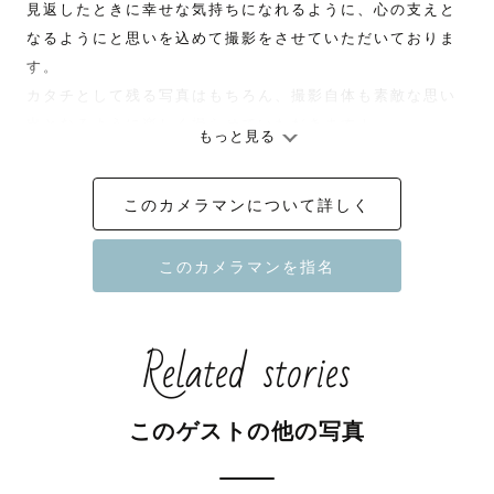
見返したときに幸せな気持ちになれるように、心の支えと
なるようにと思いを込めて撮影をさせていただいておりま
す。

カタチとして残る写真はもちろん、撮影自体も素敵な思い
出となるように楽しく撮らせていただきます！

もっと見る
このカメラマンについて詳しく
【撮影について】

表情にこだわって撮影いたします 。

ゲスト様のご希望に沿えるよう事前にZoomやLINEなどで
打ち合わせをさせていただきますので、

撮影場所、服装、ポージング、その他なんでもお気軽にご
Related stories
相談ください！

このゲストの他の写真
【撮影エリアについて】
