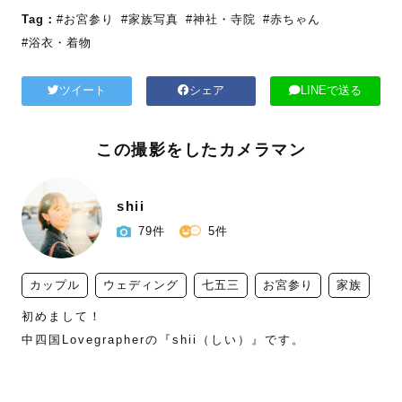
Tag：
#お宮参り
#家族写真
#神社・寺院
#赤ちゃん
#浴衣・着物
ツイート
シェア
LINEで送る
この撮影をしたカメラマン
shii
79件
5件
カップル
ウェディング
七五三
お宮参り
家族
初めまして！

中四国Lovegrapherの『shii（しい）』です。
