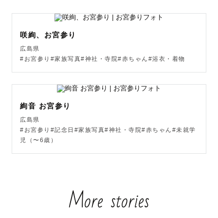
岡山県を中心に中四国で撮影を行っております！

岡山県内,  広島県東部（福山市, 尾道市, 三原市） は交通
咲絢、お宮参り
費無料です。

広島県
その他の地域に関しましては交通費が3000円を超える場合
#お宮参り#家族写真#神社・寺院#赤ちゃん#浴衣・着物
にその超過分をお支払いいただきます。

金額は公式LINEにてお気軽にお問い合わせください！

また、交通費のご相談をいただけましたら全国出張可能で
絢音 お宮参り
す！

広島県
#お宮参り#記念日#家族写真#神社・寺院#赤ちゃん#未就学
児（〜6歳）
【ご予約について】

スケジュールが△や×の場合でも対応可能となる場合がござ
います。

More stories
お気軽に公式LINEにてお問い合わせください！
