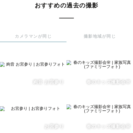
おすすめの過去の撮影
最後まで見てくださりありがとうございました！

カメラマンが同じ
撮影地域が同じ
絢音 お宮参り
春のキッズ撮影会🌸
お宮参り
春のキッズ撮影会🌸