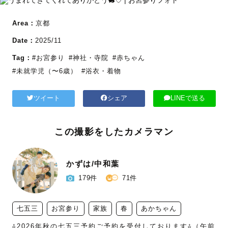
Area：
京都
Date：
2025/11
Tag：
#お宮参り
#神社・寺院
#赤ちゃん
#未就学児（〜6歳）
#浴衣・着物
ツイート
シェア
LINEで送る
この撮影をしたカメラマン
かずは/中和葉
179件
71件
七五三
お宮参り
家族
春
あかちゃん
⁂2026年秋の七五三予約ご予約を受付しております⁂（午前