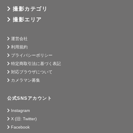
１枠のご依頼が１０名様を超える場合、オプションが必要
撮影カテゴリ
になります。

撮影エリア
また、撮影場所によっては申請が必要な場所や別途申請料
が必要な場合がございます。

恐れ入りますが、お手続などはゲスト様にお願いしており
運営会社
ますので何卒ご了承くださいませ。

利用規約
プライバシーポリシー
特定商取引法に基づく表記
最後までお読み頂きありがとうございました！

対応ブラウザについて
ぜひ、お会いできますことを心より楽しみにお待ち申し上
カメラマン募集
げております💐
公式SNSアカウント
Instagram
X (旧: Twitter)
Facebook