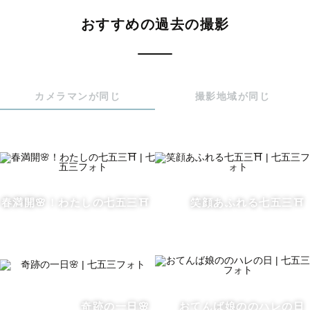
数あるカメラマンの中から見つけて下さりありがとうござ
おすすめの過去の撮影
います！

大切な記念日や日常の幸せを一緒にカタチに残していきま
しょう☺️

カメラマンが同じ
撮影地域が同じ
カメラ目線のお写真ももちろん大事ですが、ナチュラルな
自然な表情を切り取っていきたいと思ってます！

いつ見返してもあったかい気持ちになるような思い出深い1
枚1枚のお写真を撮影させていただきます！

＊撮影経験の多い京都の神社＊

春満開🌸！わたしの七五三⛩️
笑顔あふれる七五三⛩️
・下鴨神社

・北野天満宮

・松尾大社

・御香宮神社

・今宮神社

・岡崎神社

奇跡の一日🌸
おてんば娘ののハレの日