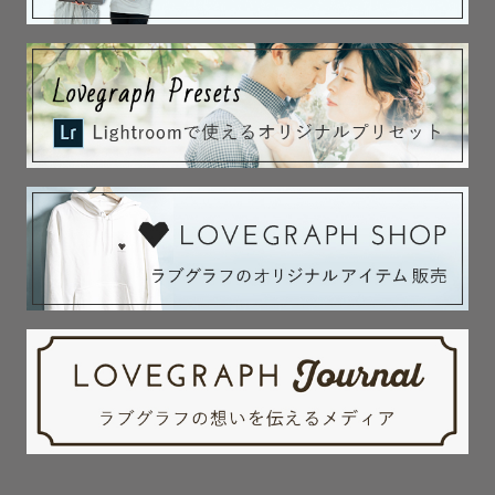
公共交通機関での移動となりますので、車が必要な場所で
の撮影は上記のエリアであってもご依頼をお受けできない
場合がございます。

交通費往復3,000円を超える場合は、超過分はご負担いた
だきますが何卒ご了承頂ければ幸いです。

＊お打ち合わせ＊

「どんなところでどんな風に撮ってもらえるのだろう？」

事前にお客様のイメージやお好きなもの、思い出など一つ
一つ丁寧にお伺いして、ご希望に応じたお写真をお撮りい
たします！

どんなことでも構いません！思い描いていらっしゃるイメ
ージをぜひ教えてくださいね。

＊注意とお願い＊

人数変更がある場合は、事前にご連絡をお願いいたしま
す！
