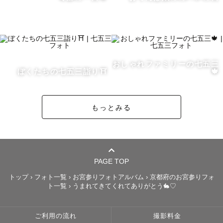
・長岡天満宮

※平安神宮、八坂神社、上賀茂神社は外部カメラマンの撮
影は出来かねますので何卒ご了承くださいませ。

＊自己紹介＊

おしゃれファミリーの七五三
京都出身京都在住のママカメラマンです！7歳と5歳のやん
ぼくたちの七五三詣り⛩️
🍁
ちゃ盛りの男の子２人に日々鍛えてもらっているので、

お子様と遊びながら距離を縮めて撮影するのが得意です🦕
もっとみる
✨

ぜひ、お宮参りや七五三の撮影をさせてください👘

泣いたって、イヤイヤしたって、恥ずかしがっても全然大
丈夫！！

PAGE TOP
どうぞご安心してお任せください。"ありのままのいま” を
トップ
›
フォト一覧
›
お宮参りフォトアルバム
›
京都府のお宮参りフォ
ト一覧
›
うまれてきてくれてありがとう🐇♡
残します😌

どんなお子様もみんな違ってみんな良いのです☺️

ご利用の流れ
撮影料金