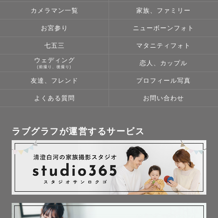
というのも。。。2年前。。。5歳と3歳の息子たちの七五
カメラマン一覧
家族、ファミリー
三を経験しました。

着物を着てくれるかな？ちゃんと立ってくれるかな？グズ
お宮参り
ニューボーンフォト
らないかな？

七五三
マタニティフォト
そして、当日。見事に不安は的中！

ウェディング
恋人、カップル
「立たない！笑わない！ぐっずぐず！！」の三拍子！

(前撮り、後撮り)
友達、フレンド
プロフィール写真
今考えれば分かります。

よくある質問
お問い合わせ
初めての場所に着慣れない着物、大きなカメラ、妙にハイ
テンションな親。笑

そりゃグズリます。

ラブグラフが運営するサービス
親としてカメラマンさんへ申し訳ない気持ちと

自分の不甲斐なさと子どもへの苛立ち、

全てが重なり「もう帰ろう」って途中で心が折れかけまし
た。

でも、その時のカメラマンさんは待ってくれたのです。
