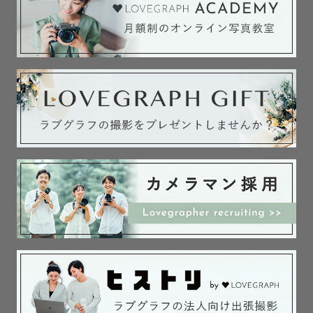
結果、私が息子たちを抱っことおんぶをして

はちゃめちゃな写真になったのですが

みんな笑顔で満足そうな顔をしていて。。。

今でもその写真たちは宝物です。

私が撮影したいのはそんな写真たちです。

当日までの不安なお気持ち、ぜーんぶよく分かります！

でも、撮影当日は、どうなってもいいのです！！撮影場所
に来れただけでもう満点花丸です。

いつかその写真たちがかけがえのない宝物になることをお
約束します。

＊撮影地域＊

メインエリア：京都

その他：大阪/滋賀
