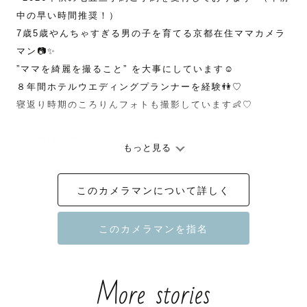
中の早い時間推奨！）

7歳5歳やんちゃすぎる男の子を育てる京都在住ママカメラ
マン📷✨

”ママを綺麗を撮ること” を大事にしています☺︎

８年間ホテルウエディングプランナーを経験👫♡

寝返り時期のころりんフォトも撮影しています👶♡

「かずはってどんな人・・・？」

もっと見る
撮影に対する想いなどを下記に綴っています☺️

このカメラマンについて詳しく
･.｡ ｡:* .･ﾟ.ﾟ･. ｡:* .･ﾟ.ﾟ･.  ｡:* .･ﾟ.ﾟ･.  ｡:* .･ﾟ.ﾟ･.  
｡:* .･ﾟ.ﾟ･.  ｡:* .･ﾟ.ﾟ･. 

初めまして！

More stories
関西ラブグラファーのかずはです🌿
