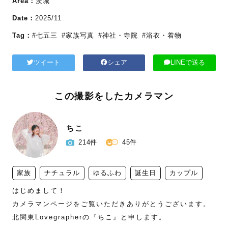
Area：
茨城
Date：
2025/11
Tag：
#七五三
#家族写真
#神社・寺院
#浴衣・着物
ツイート
シェア
LINEで送る
この撮影をしたカメラマン
ちこ
214件
45件
家族
ナチュラル
ゆるふわ
誕生日
カップル
はじめまして！

カメラマンページをご覧いただきありがとうございます。

北関東Lovegrapherの『ちこ』と申します。
