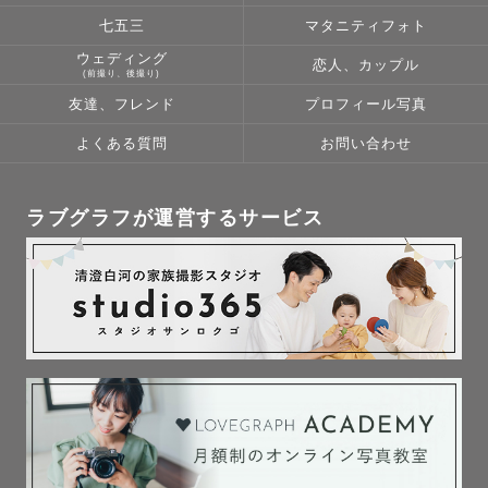
七五三
マタニティフォト
【対応エリアについて】

ウェディング
恋人、カップル
活動範囲は基本的に栃木県ですが、近隣県への対応も可能
(前撮り、後撮り)
な場合があります。

友達、フレンド
プロフィール写真
まずはご相談ください🌷

よくある質問
お問い合わせ
【撮影日について】

ラブグラフが運営するサービス
土日祝日が撮影可能日となりますが、スケジュールが△や
✕の日でも対応可能になる場合がございます！ 

SNSのDMまたはメールからお気軽にお声かけください。

ささいなことでもお気軽にメッセージでご相談ください🕊

＝＝＝＝＝＝＝＝＝＝＝＝

最後までお読みいただたきありがとうございます！
