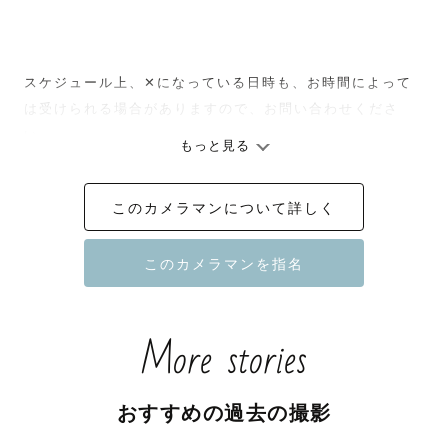
スケジュール上‪、‪‪✕‬になっている日時も、お時間によって
は受けられる場合がありますので、お問い合わせくださ
い。

もっと見る
このカメラマンについて詳しく
【撮影への想い】

ー大切な瞬間を、大切な思い出にー

More stories
大切な家族との写真、大好きなパートナーとの記念写真、
仲良しな友人との思い出の写真、日常のほっと安らげる瞬
間を切り取ったような写真

おすすめの過去の撮影
写真に込める想いは人それぞれです。
