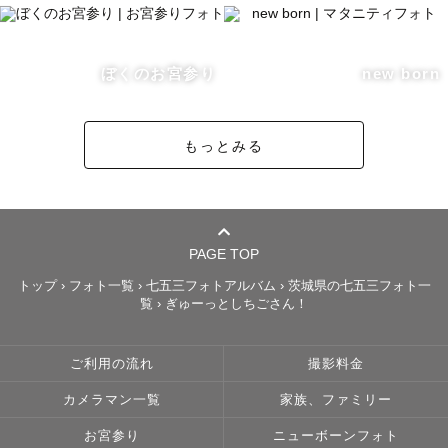
※撮影前にオンライン（zoomやLINEテレビ電話など）で
顔合わせをすることも可能です。

ぼくのお宮参り
new born
不安を少なくして、笑顔の撮影日を迎えていただきたいと
思います🙆‍♀️

もっとみる
【わたしについて】

PAGE TOP
茨城県生まれ、宇都宮市在住の北関東民

トップ
›
フォト一覧
›
七五三フォトアルバム
›
茨城県の七五三フォト一
覧
›
ぎゅーっとしちごさん！
自然と旅行と食べることが好き。

お子さまからご高齢の方まで楽しくコミュニケーションを
取ることが得意です！

ご利用の流れ
撮影料金
150cmの身体を大きく伸ばしたり、コンパクトにまとまっ
カメラマン一覧
家族、ファミリー
たりしながら撮影をしています

お宮参り
ニューボーンフォト