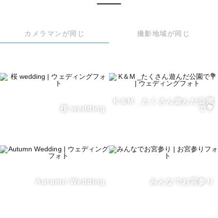
みなさんの希望に寄り添い、一緒に最高の１枚を作り上げ
ることができる存在になりたいと思っています。

カメラマンが同じ
撮影地域が同じ
写真を撮られるのは苦手•••という不安も、ぜひお聞かせく
ださい！

ゆっくりコミュニケーションをとりながら、一緒に楽しい
時間を過ごしましょう。

K＆M _たくさん遊んだ公園
桜 wedding
で💐
┈┈　事前打ち合わせについて　┈┈

「写真を撮ってもらいたいけれど、どうすれば良いのか分
からない」

Autumn Wedding
みんなでお宮参り
という方にもご安心していただけるよう、ご希望の方には
事前の打ち合わせを丁寧にさせていただきます。
