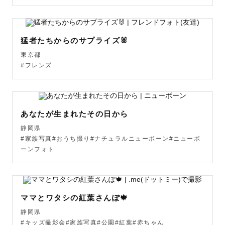
指名料の早期申込割引を行います！

🎇８月の撮影は指名料0円

猛者たちからのサプライズ🐰
🎐9月の撮影は指名料3,000円でお受けいたします

東京都
※ラブグラフ経由・スタンダードプラン以上の御依頼に限
#フレンズ
ります。

 ご不明点ございましたら先にLINEを頂ければご回答いた
します！

あなたが生まれたその日から
静岡県
お申込み時は指名料が加算されていますが、

#家族写真#おうち撮り#ナチュラルニューボーン#ニューボ
ーンフォト
御依頼を頂いた後当方で変更いたします。どうぞご安心く
ださい。

撮影前のご相談等でも、内容についてご案内いたします。

撮影についての不安がある方は

ママとワタシの紅葉さんぽ🍁
いつでもお気軽に公式LINEよりお問い合わせください☺️

静岡県
#キッズ撮影会#家族写真#公園#紅葉#赤ちゃん