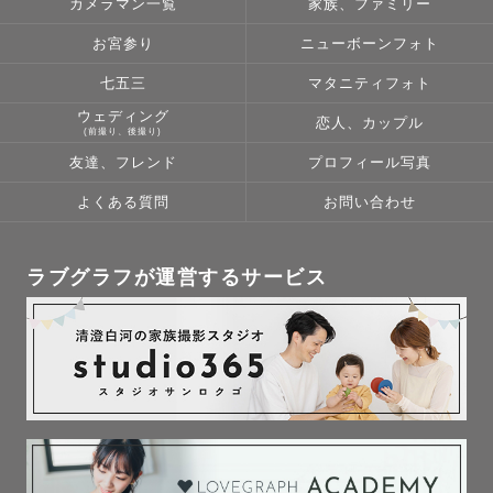
カメラマン一覧
家族、ファミリー
お宮参り
ニューボーンフォト
　🚨別途撮影許可・シャッター料がかかる場合がありま
七五三
マタニティフォト
す。

ウェディング
恋人、カップル
(前撮り、後撮り)
　お参りする神社さまが確定しましたら、ご希望の神社さ
友達、フレンド
プロフィール写真
まへお問い合わせをお願いいたします。

　また、シャッター料がかかる場合はゲスト様のご負担と
よくある質問
お問い合わせ
なります。ご了承ください。

　⛩️各神社様での撮影は、ご祈祷をすることが前提となり
ラブグラフが運営するサービス
ます⛩️

　ご祈祷の予定がある方のみ、撮影同行をお受けいたしま
す。予めご了承ください。

　※別日に改めてご祈祷される場合はこの限りではありま
せん。
