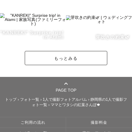
👘お着物を着ての撮影はお任せください👘

和装のマナーもバッチリ！

是非、お着物での撮影にもお呼び立てください👘

七五三・お宮参り撮影時にお母様がお着物を着る場合も

"KANREKI" Surprise trip!
in Atami
芽吹きの約束🌿
その都度お直ししております。

もっとみる
🌾神社・お寺さまでの撮影　お任せください🌾

⏬️撮影経験のある神社仏閣さまは下記参照⏬️

静岡県内の神社さま、

PAGE TOP
山梨県・神奈川県の一部の神社さまにて

多数の撮影経験があります。

トップ
›
フォト一覧
›
1人で撮影フォトアルバム
›
静岡県の1人で撮影フ
ォト一覧
›
ママとワタシの紅葉さんぽ🍁
お宮参り、七五三など

神社さまでのご祈祷を含む撮影の際は是非ご用命くださ
い！

ご利用の流れ
撮影料金