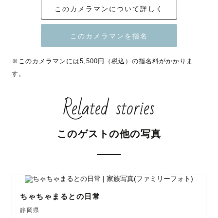
このカメラマンについて詳しく
🚙詳しい交通費のご負担詳細につきましては、ページ最下
部をご確認ください🚙

※このカメラマンには5,500円（税込）の指名料がかかりま
す。
Related stories
🉐８・9月　指名料割引いたします🍉

まだまだ暑い時期の撮影は、

室内（おうち）フォトがおすすめです🏠

このゲストの他の写真
また、ロケーション撮影の場合はなるべく短いお時間で、

たくさんのバリエーションを撮影していきます。

「暑いから…💦」と臆せず、暑さ対策をしながら、スピー
ディに、外撮影を楽しみましょう！

ちゃちゃまるとの日常
静岡県
この暑い時期に撮影いただく皆様に向けて、
