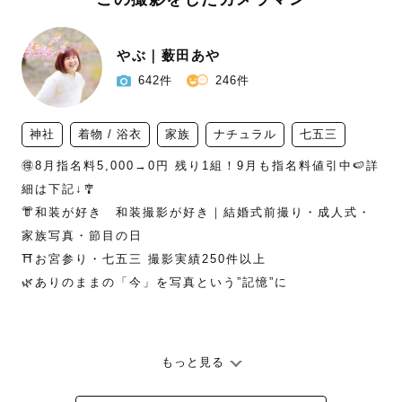
やぶ｜薮田あや
642件
246件
神社
着物 / 浴衣
家族
ナチュラル
七五三
🉐8月指名料5,000→0円 残り1組！9月も指名料値引中🍉詳
細は下記↓🎐

👘和装が好き　和装撮影が好き｜結婚式前撮り・成人式・
家族写真・節目の日

⛩️お宮参り・七五三 撮影実績250件以上

🌿ありのままの「今」を写真という”記憶”に

もっと見る