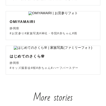
＊ごあいさつ＊

はじめまして！

OMIYAMAIRI
数多のカメラマンの中から、

静岡県
私のカメラマンページをご覧いただきありがとうございま
#お宮参り#家族写真#神社・寺院#赤ちゃん#雨
す！

ラブグラファー「やぶ」と申します。

やぶさん、とお声がけいただけると嬉しいです！

はじめてのさくら🌸
静岡県
#キッズ撮影会#桜#赤ちゃん#ハーフバースデー
🥇ラブグラフ上位20％カメラマン

More stories
⭐️ゲスト満足度　平均評価5.0☆☆☆☆☆(MAX)

🗓️年間撮影件数150件以上
