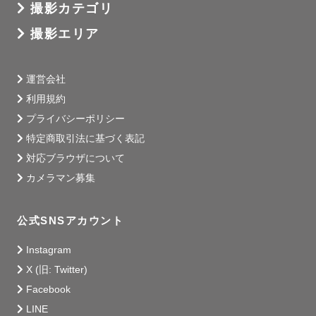
撮影カテゴリ
撮影エリア
運営会社
🗾撮影エリア🗾

利用規約
伊豆半島〜静岡県中東部までは超過交通費はいただきませ
プライバシーポリシー
ん！

特定商取引法に基づく表記
また、山梨県・神奈川県のご依頼も承っております。

対応ブラウザについて
カメラマン募集
🍀撮影経験のある寺社様🍀

公式SNSアカウント
＜静岡県＞

　熱海市　來宮神社様

Instagram
　伊東市　鹿島神社様

X (旧: Twitter)
    下田市  伊古奈比咩命神社(白浜神社)様

Facebook
　駿東郡小山町　須走浅間神社様

LINE
　御殿場市　新橋浅間神社様
