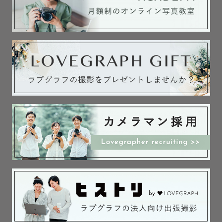
🎉サプライズ大好き🎉

誰かを驚かせたい時は私の出番です！

成功させるために、一生懸命考えます。

一緒にサプライズ時間を楽しみましょう！

あなたの家族の一員として…一緒に考え、一緒に笑い、

一緒に泣かせてください。

🎁ご指名特典

【小物のお貸出しいたします！】

・七五三撮影の雰囲気作りには欠かせない「　和傘(子ども
用)   /   手毬　」
