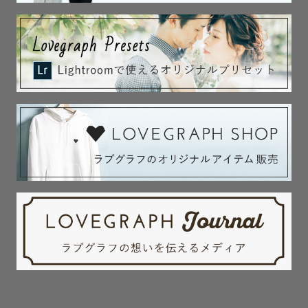
・あなたに気持ちを伝えたい…というときに「　ブラック
ボード　」

・結婚式前撮りに「　イニシャルアルファベット　」※全
種揃っています

・ふわふわな雰囲気を作りたいときに「　シャボン玉自動
生成機　」など…

🫧シャボン玉生成機は使える撮影が限られております。

　神社さまでの使用は基本的に不可ですのでご了承くださ
い。

【納品写真100枚納品保証】※スタンダードプランのみ

スタンダードの通常納品枚数75枚以上

→100枚以上納品保証いたします🎁

逃せない一瞬、思い出をたくさん残させてください♡

※悪天候等、不測の事態により

100枚以上の納品をお約束出来かねる場合がございます。
