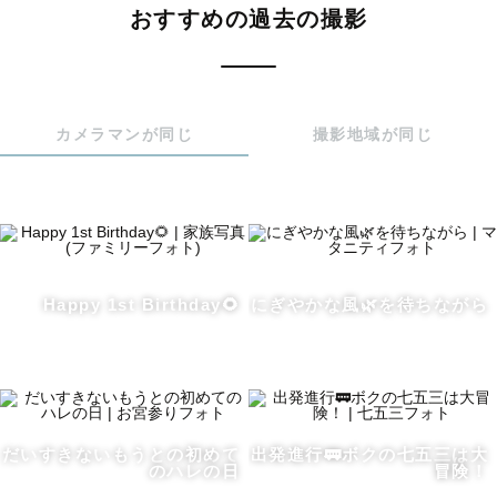
🙇指名率90％以上

おすすめの過去の撮影
🤱ナチュラルニューボーン認定フォトグラファー

👶お宮参り認定フォトグラファー

👘七五三認定フォトグラファー

カメラマンが同じ
撮影地域が同じ
💐ウエディング認定フォトグラファー

👨‍❤️‍💋‍👨LGBTQ＋フレンドリー認定フォトグラファー

Happy 1st Birthday🌻
にぎやかな風🌿を待ちながら
💒和装婚礼前撮り大歓迎！多数経験あります

和装婚礼衣装（お着物）レンタルは格安価格でご案内が可
能です。

撮影小物もお貸し出し可能です！（和傘・緋毛氈）

だいすきないもうとの初めて
出発進行🚃ボクの七五三は大
のハレの日
冒険！