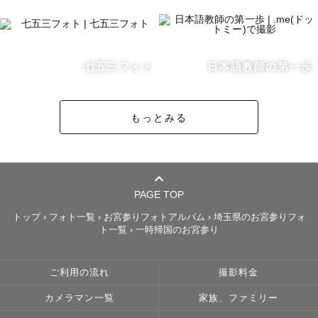
レタッチについて🎨

私は10年後に見返したときに流行り廃りのないナチュラル
な色味で綺麗に残すことを大切にしています。

好みの色味があれば寄せることも可能なので、事前にお知
七五三フォト
日本語教師の第一歩
らせください！

もっとみる
皆様とかけがえのない時間を共有できることを、心から楽
しみにしています。

たくさんの方に出会えるのを楽しみにしています🥰

PAGE TOP
どうぞよろしくお願いします😊
トップ
›
フォト一覧
›
お宮参りフォトアルバム
›
埼玉県のお宮参りフォ
ト一覧
›
一時帰国のお宮参り
ご利用の流れ
撮影料金
カメラマン一覧
家族、ファミリー