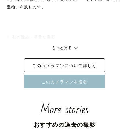
宝物」を残します。

✨ 私の強み・得意な撮影

 ① ファミリーフォト（家族・子ども写真）

もっと見る
元保育士・幼稚園教諭のスキル：保育士としての勤務経験
があるため、人見知りのお子様や、じっとしているのが苦
このカメラマンについて詳しく
手なお子様への対応もお任せください。

とにかく少ないママとのショット。とにかくママを可愛く
撮りたいというのをモットーにしております！

お子様の成長はあっという間です。「今この瞬間」の輝き
More stories
を、優しくあたたかい空気感で切り取ります。

おすすめの過去の撮影
②中高生もお任せください💪！
