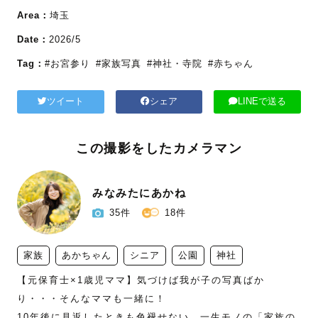
Area：
埼玉
Date：
2026/5
Tag：
#お宮参り
#家族写真
#神社・寺院
#赤ちゃん
ツイート
シェア
LINEで送る
この撮影をしたカメラマン
みなみたにあかね
35件
18件
家族
あかちゃん
シニア
公園
神社
【元保育士×1歳児ママ】気づけば我が子の写真ばか
り・・・そんなママも一緒に！

10年後に見返したときも色褪せない、一生モノの「家族の