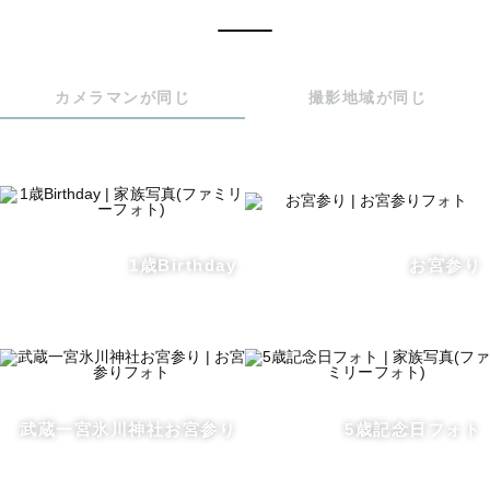
打楽器の先生として部活動のコーチとしても活動中🥁

ちょっぴり恥ずかしい中高生や大学生なども良さを引き出
します。

カメラマンが同じ
撮影地域が同じ
💌 ゲストの皆様へ

人と関わることが大好きで、撮影前のコミュニケーション
から大切にしています。

「写真を撮られるのが苦手…」という方も、おしゃべりを
1歳Birthday
お宮参り
楽しみながらリラックスして撮影しましょう！

私自身母になって振り返ると、自身の写真の少なさを感じ
たり、あっという間に使わなくなった哺乳瓶など、もっと
思い出を残せばよかったという気持ちがあります。

せっかく私を呼んでいただけるのであれば、そんなシーン
武蔵一宮氷川神社お宮参り
5歳記念日フォト
もしっかり残したいです。
