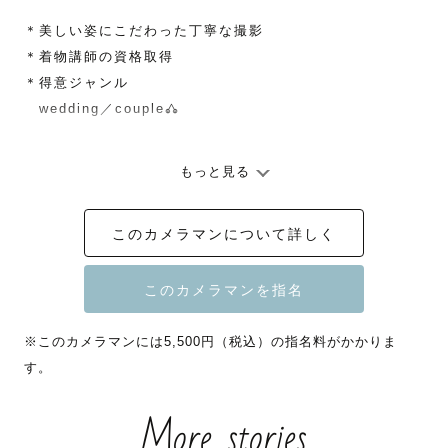
＊美しい姿にこだわった丁寧な撮影

＊着物講師の資格取得

＊得意ジャンル

　wedding／couple𖦊 

-------------------------------------

もっと見る
このカメラマンについて詳しく
美しさを引き出し、

魅力的に映る写真はもちろん、

その瞬間の会話が聞こえてくるような

お写真を残すお手伝いをさせて頂きます。

※このカメラマンには5,500円（税込）の指名料がかかりま
す。
More stories
-----【私について】-----
