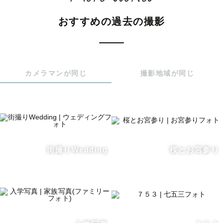
おすすめの過去の撮影
両親が絵画関係の仕事をしていたことから、

幼い頃から”芸術”に触れることが多く、

色味や世界観にこだわることが好きでした。

カメラマンが同じ
撮影地域が同じ
また、人と落ち着いて深く話すことが好きで、

相手をよく知った上で

その方の雰囲気に合わせた色味で仕上げることを

心がけています。

話をすると、

街撮りWedding
桜とお宮参り
「自己肯定感が上がる」

「話すと理解されている気がして落ち着く」と

よく言われます。

「抜けているところは抜けていて人間らしい」

とも言われることは内緒です。
