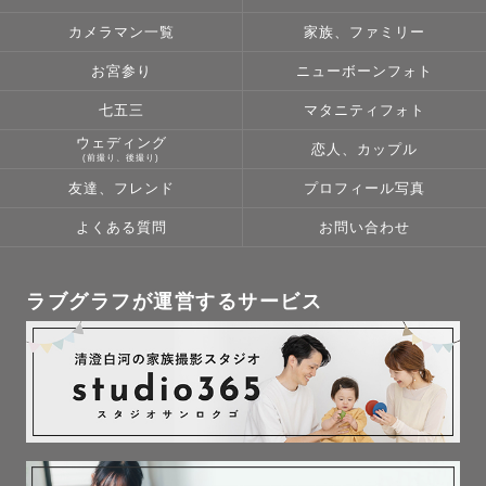
そういった写真も

カメラマン一覧
家族、ファミリー
とても大切で愛おしく思いますが、

私は”その写真だけが正解”だとは

お宮参り
ニューボーンフォト
思っていません。

七五三
マタニティフォト
ウェディング
恋人、カップル
笑顔や楽しそうな姿はもちろん、

(前撮り、後撮り)
泣いている姿や葛藤している姿も

友達、フレンド
プロフィール写真
その瞬間だけのかけがえのない姿で、

よくある質問
お問い合わせ
他の誰でもなく

”自分らしい姿”ではないでしょうか。

ラブグラフが運営するサービス
そんな、”その人らしい姿”を残す

カメラマンです。
