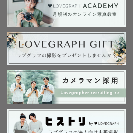
『美しさを引き出す写真を

映画のワンシーンのように』

私は、

自分の全力の笑顔の写真が好きではないのと、

右側から写真を撮られるのが苦手です。

昔、成人式の写真を

写真館で撮影してもらった際に、

要望を上手く伝えることができず、

自分のコンプレックスが目立つ仕上がりとなり、

落ち込んでしまった経験があります。

その経験から

『人を美しく撮りたい』という気持ちが強く、

ラブグラフに所属する前のフリーランス時代から

『その人の魅力を最大限に引き出すポートレート』をし、