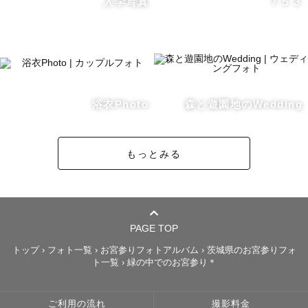
入学写真
７５３
人のいいところを見つけるのが得意です◎

浴衣Photo
森と遊園地のWedding
-----【写真への想い】-----

もっとみる
『笑顔も涙も葛藤も自分らしい姿』

カメラマンが撮る写真とは

どんな写真だと思いますか？

PAGE TOP
恐らく、

トップ
›
フォト一覧
›
お宮参りフォトアルバム
›
茨城県のお宮参りフォ
ト一覧
›
緑の中でのお宮参り＊
『笑顔でカメラ目線の写真』を想像される方が

多いと思います。

ご利用の流れ
撮影料金