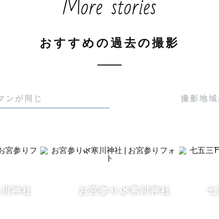
More stories
おすすめの過去の撮影
┈┈┈┈┈┈

いて

マンが同じ
撮影地域
と2歳の男の子兄弟👦🏻👶🏻‪‪)

りの男の子2人を育てており、プライベートでもたくさ
ます📸

てくれるかな？」

ていられるかな？」

氷川神社
お宮参り‪‪🌿‬寒川神社
七
見知りが…」

！
