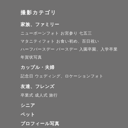
🌷撮影につ
撮影カテゴリ
お花畑や緑
家族、ファミリー
カップルさ
ニューボーンフォト
お宮参り
七五三
マタニティフォト
お食い初め、百日祝い
日常の中に
ハーフバースデー
バースデー
入園卒園、入学卒業
年賀状写真
自分たちら
カップル・夫婦
なマタニティ
記念日
ウェディング、ロケーションフォト
友達、フレンズ
自然体な笑
卒業式
成人式
旅行
物語の1ペ
シニア
ペット
プロフィール写真
そして、大