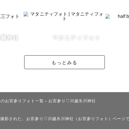
、お任せください💪🏻

ながら自然な笑顔を引き出します☺️✨

⚐︎

高麗神社
マタニティフォト
柄のおしゃべり大好き😚🎶

影で緊張されると思いますが、お話しながらリラックス
ょう！

もっとみる
温泉♨️と食べ歩きが大好きです！

場所ありましたら是非教えてください🤭🍡

県のお宮参りフォト一覧
›
お宮参り♡川越氷川神社
┈┈┈┈┈┈

）」で撮影された、お宮参り♡川越氷川神社（お宮参りフォト）ページ