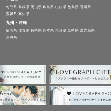
せください☺️✨

鳥取県
島根県
岡山県
広島県
山口県
徳島県
香川県
参りや七五三などはママとしても経験しており、準備か
愛媛県
高知県
せていただきます！

九州・沖縄
福岡県
佐賀県
長崎県
熊本県
大分県
宮崎県
鹿児島県
にゲスト様のお気持ちに寄り添う撮影を心がけております
沖縄県
心配事などあればなんでもご相談くださいね✨

目ごとに

長を一緒に見守らせていただく、ご家族様の専属カメラ
す🥰✨

┈┈┈┈┈┈
