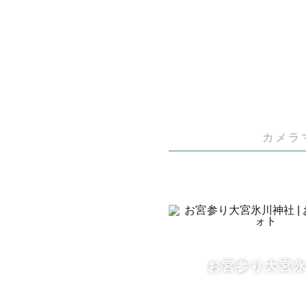
ます🥰✨

┈┈┈┈┈
🌷みみにつ
カメラ
２児の母(5歳
やんちゃ盛
真を撮ってい
「カメラ見
「じっとし
お宮参り大宮
「最近、人
大丈夫です