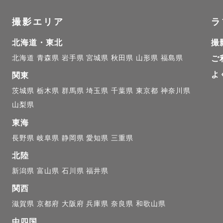
いて

撮影エリア
ラ
溢れる自然な中での撮影が得意です！

北海道・東北
撮
んもファミリーさんも

北海道
青森県
岩手県
宮城県
秋田県
山形県
福島県
ご
ちょっぴり特別感を演出したお写真はいかがですか？🌼*
よ
関東
茨城県
栃木県
群馬県
埼玉県
千葉県
東京都
神奈川県
しさを残せるカジュアルウェディングフォト / 無理を
山梨県
フォト / 楽しく遊びながらのファミリーフォト🌿‬

東海
長野県
岐阜県
静岡県
愛知県
三重県
顔、表情に加え、

北陸
ージを切り取ったような写真を撮るのが好きです📸♡

新潟県
富山県
石川県
福井県
関西
滋賀県
京都府
大阪府
兵庫県
奈良県
和歌山県
切なハレの日の撮影も

中四国