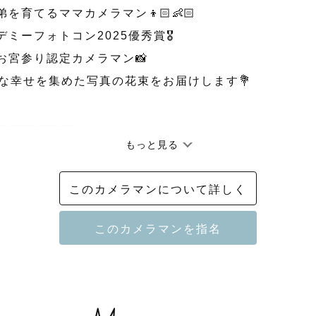
を育てるママカメラマン👦🏻👶🏻‪‪

デミーフォトコン2025優秀賞🎖️

お宮参り認定カメラマン📸

な幸せを集めた写真の花束をお届けします💐

┈┈┈┈┈┈

もっと見る
て！

このカメラマンについて詳しく
 ”‬と申します！

みみちゃん、みみさん、 と呼んでいただけたら嬉しいです
を カタチ に

とって 宝物  になるようなお写真が撮れるよう努めさ