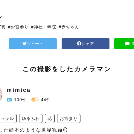
5
写真
#お宮参り
#神社・寺院
#赤ちゃん
ツイート
シェア
L
この撮影をしたカメラマン
mimica
100件
44件
チュラル
ゆるふわ
花
お宮参り
した絵本のような世界観📖🪞
