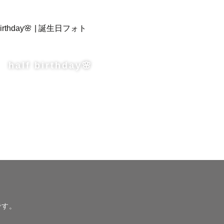
half birthday🌸
して進めて
です。