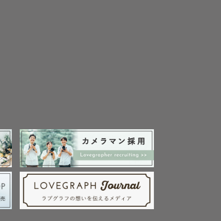
ら当日まで
！

マンになれ