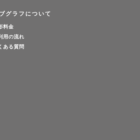
ブグラフについて
影料金
利用の流れ
･

くある質問
しない自然体