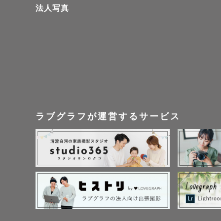
法人写真
是非ともお任
特に、お宮
サポートさ
何より一番
ご要望、ご
ラブグラフが運営するサービス
記念日や節
お子様の成
たら嬉しいで
┈┈┈┈┈