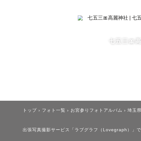
お子様の撮影
一緒に遊び
元バスガイド
七五三🎀
明るさが取り
慣れない撮
まいりまし
日本各地の
オススメの
トップ
›
フォト一覧
›
お宮参りフォトアルバム
›
埼玉
┈┈┈┈┈
出張写真撮影サービス「ラブグラフ（Lovegraph