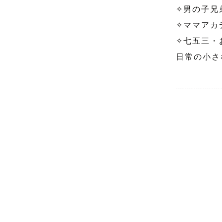
✧︎男の子兄弟
✧︎ママアカ
✧︎七五三・
日常の小さ
┈┈┈┈┈
はじめまし
”‬mimi‪ca
お気軽に、
大切な想い出
ゲスト様に