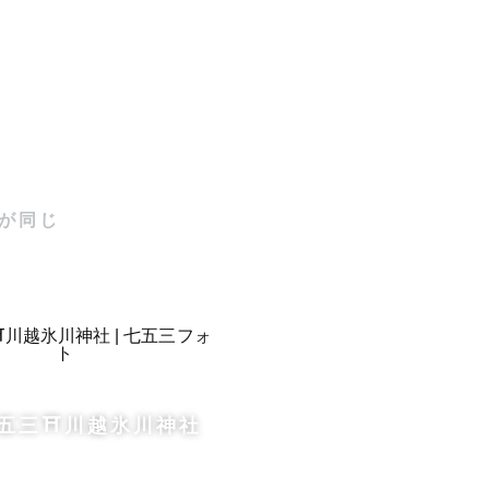
が同じ
ん子供の写
五三⛩️川越氷川神社