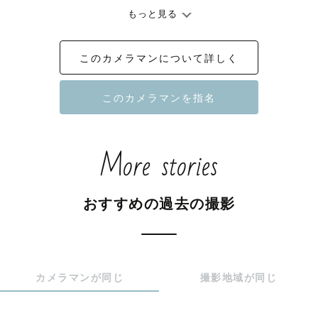
もっと見る
このカメラマンについて詳しく
わたしについて𓂃 𓈒𓏸◌‬

芸術学部 写真学科 卒

[ 経験有り ]

More stories
写真展

スタジオ

ファッション雑誌広告撮影アシスタント

おすすめの過去の撮影
ウェディング挙式 / 披露宴 / 前撮り

成人式スタジオ前撮り

物撮り

スクール

カメラマンが同じ
撮影地域が同じ