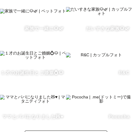
学生の間もフリーランスとして活動しておりました！

家族で一緒に🐶🌿
だいすきな家族🐶🌿
動物が大好きで🐶🦔🐹🦔と暮らしています🐾

中学時代、幼馴染に誘われて入部した写真部で市の小さな
賞をいただいた事をきっかけに”写真”が好きになりました
📸

１才のお誕生日とご婚姻💍🐶
R&C
高校時代に初めてコスプレ撮影の依頼を頂いてから自分が
撮った写真で喜んでもらえる嬉しさに気づき、写真学科を
目指し入学できました。

大学では色々な作品に触れて沢山の作家、カメラマンの作
品を見て創っていたのでご希望のイメージを考えご提案す
ることが得意です！一緒に素敵な時間を切り取りましょう
ママとパパになりました🧸♥️
Pococha
💫
