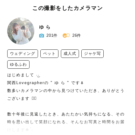
この撮影をしたカメラマン
ゆ ら
201件
26件
ウェディング
ペット
成人式
ジャケ写
ゆるふわ
はじめまして ·͜·

関西Lovegrapherの " ゆ ら " です🌷

数多いカメラマンの中から見つけていただき、ありがとう
ございます ♡⃛

数十年後に見返したとき、あたたかい気持ちになる、その
時を思い出して笑顔になれる、そんなお写真と時間をお届
けします🍀 ́-‬
