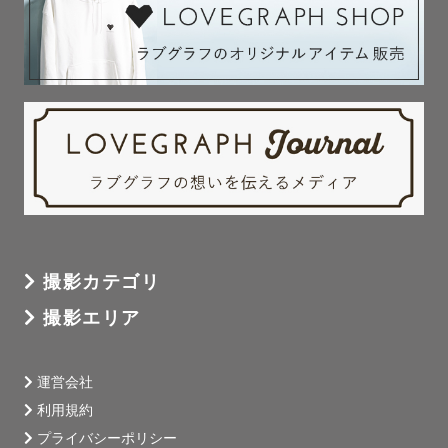
滋賀県、京都府左京区のご依頼は11:30以降のご予約をお
願いいたします。

ご了承いただけますと幸いです🙇‍♀️

撮影前でもご不明点などお気軽にご連絡ください！

想像を越えられるようなご提案を一緒に考えさせていただ
きます🌟

ご予約前に公式LINEからのご質問も可能です📮お気軽にご
撮影カテゴリ
連絡ください！

撮影エリア
運営会社
沢山のゲスト様とご縁がありますように 💐🤍

利用規約
プライバシーポリシー