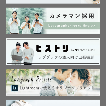
る場合がございます。原則ゲスト様ご自身でご確認をお願
いしておりますのでご了承ください🙇🏻‍♀️‪‪

[ 撮影NGの関西の有名な神社様 ]

住吉大社/八坂神社/平安神宮/伏見稲荷

※上記の記載は撮影できる神社であることを保証するもの
ではありません。必ず、撮影前に神社へ撮影許可のご確認
をお願いいたします。

[ 交通費について ]

撮影対応エリア内であっても往復3000円以上の場合は別途
交通費を頂戴しておりますので予めご了承下さい🚃𓈒𓂂𓏸

撮影開始時間につきまして自宅から遠方の場合のみご相談
させていただく可能性がございます。
