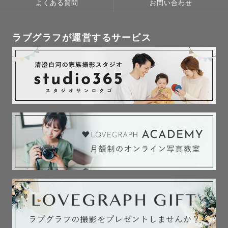
よくある質問
お問い合わせ
動物がとっても大好きです🐾🤍

今しかない瞬間、大切な家族とのお写真をとっておきの宝
物になるよう心を込めて撮影させていただきます💎

ラブグラフが運営するサービス
どんな種類のご家族でも1度ご相談いただけますと幸いです
🐹

ペット撮影も是非おまかせください！

[ 撮影について ]

1枠90分以内の撮影となっております。スムーズな進行の
ため、ご協力をお願いいたします。

ご依頼いただく撮影は、商業撮影の扱いになります。

そのため、撮影許可の申請や、許可料・初穂料 が必要にな