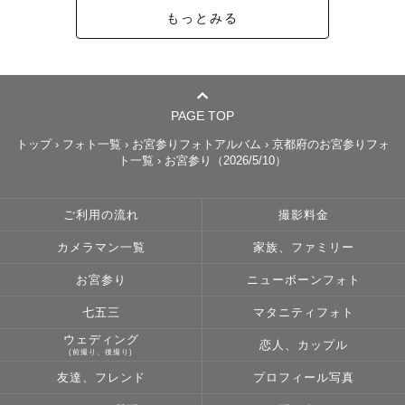
もっとみる
得意な撮影‪‪𓂃 𓈒𓏸◌‬

おひとり撮影や、ペットちゃん、カップル、お宮参りでの
PAGE TOP
撮影を中心に活動しています🐶その他もご相談ください！

トップ
›
フォト一覧
›
お宮参りフォトアルバム
›
京都府のお宮参りフォ
ト一覧
›
お宮参り（2026/5/10）
絵本のような世界観のある撮影も大好きです💞

他とは少し違う世界観のある撮影がしてみたい！！という
ご利用の流れ
撮影料金
方は是非お申し付けください🌿.∘

カメラマン一覧
家族、ファミリー
お宮参り
ニューボーンフォト
笑顔の瞬間やゲスト様の雰囲気を切り取るのが得意です🧸

七五三
マタニティフォト
カメラ目線でキメるかっこいい、かわいい撮影もおまかせ
ウェディング
恋人、カップル
ください！

(前撮り、後撮り)
友達、フレンド
プロフィール写真