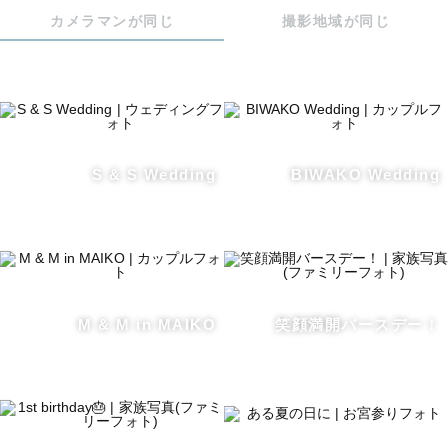
何気ない会話をしながら少しずつ自然にほぐれていく空気
カメラマンが同じ
撮影地域が同じ
をつくり、気まずさが残らない撮影を心がけています。

「優しい雰囲気で話しやすかった」と言っていただくこと
も多いです。

📸 当日の進め方

S & S Wedding
BIWAKO Wedding
当日は、ポーズを詰めることよりも、「自然体が出る状
況」をつくることを大切にしています。

・歩きながら会話をしてもらい、ふと笑った瞬間を拾った
り

・合わないと感じた場合は、その場で別の動き方や提案に
M & M in MAIKO
笑顔満開バースデー！
切り替えたり

・会話量も多すぎず、自然にほぐれるテンポを意識します

結果として、「いつもの感じでいられた」と思っていただ
ける写真に仕上げます。
