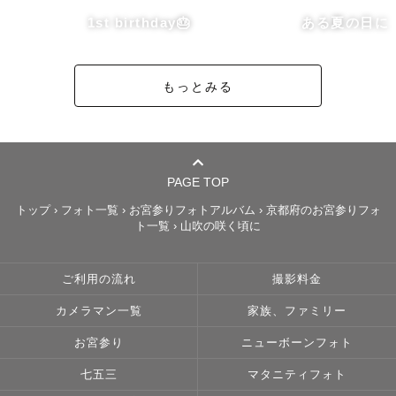
1st birthday🎂
ある夏の日に
💭 出張撮影で多い不安への考え方💭

もっとみる
前撮りは、仕上がりの好みだけでなく、

当日の過ごしやすさも同じくらい大切だと考えています。

・どう振る舞えばいいかわからない

・写真が苦手で緊張してしまう

PAGE TOP
・ポーズを求められると固くなってしまう

トップ
›
フォト一覧
›
お宮参りフォトアルバム
›
京都府のお宮参りフォ
ト一覧
›
山吹の咲く頃に
こうした不安は、とても自然なものだと思います。

だからこそ、歩いたり話したりする流れの中で、自然に表
ご利用の流れ
撮影料金
情が出る進め方を大切にしています。

カメラマン一覧
家族、ファミリー
撮影後に、「安心できました」「楽しかったです」と言っ
ていただけるような時間づくりを大切にしています。

お宮参り
ニューボーンフォト
七五三
マタニティフォト