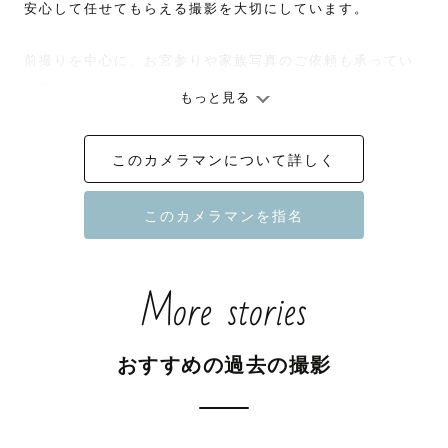
安心して任せてもらえる撮影を大切にしています。

前撮りを中心に、お宮参りや家族写真のご依頼も承ってい
ます。

もっと見る
前撮りなどの出張撮影は、不自然にポージングを作る時間
ではなく、自然体で過ごす時間そのものを写真に残すこと
このカメラマンについて詳しく
が大切だと考えています。

ナチュラルな色味や雰囲気を大切にしながら、その中でふ
と見せる自然な笑顔や、その場の空気感を残すことが得意
です。

More stories
☁️ カメラマンの雰囲気 ☁️

生まれも育ちも関西ですが、比較的落ち着いた雰囲気なの
おすすめの過去の撮影
で、「関西人に見えないですね」と言われることが多いで
す。
