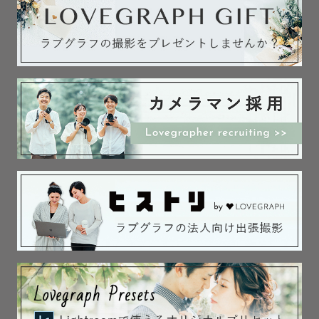
やわらかい光と落ち着いた色味を大切に、見返したとき
に、撮影した日の空気や気持ちが自然と思い出されるよう
な仕上がりを意識しています。

撮影場所の雰囲気と、おふたりの表情が無理なく馴染み、
その日の時間がそのまま写真に残るよう心がけています。

📍 対応エリア

大阪を拠点に、近畿圏内での出張撮影を中心に行っていま
す。

東は滋賀、西は姫路あたりまで対応可能です。

場所に迷われている場合も、撮影内容に合わせてご相談く
ださい。

📩 当日までの連絡に関して

日程やロケ地の調整、事前の共有をスムーズに行うため、