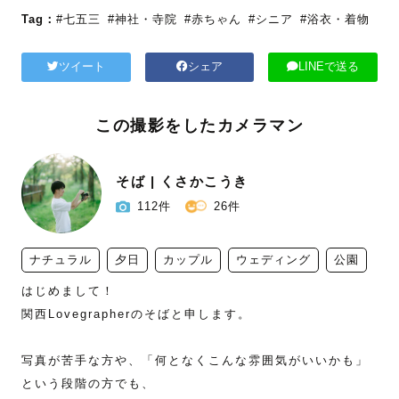
Tag：
#七五三
#神社・寺院
#赤ちゃん
#シニア
#浴衣・着物
ツイート
シェア
LINEで送る
この撮影をしたカメラマン
そば | くさかこうき
112件
26件
ナチュラル
夕日
カップル
ウェディング
公園
はじめまして！

関西Lovegrapherのそばと申します。

写真が苦手な方や、「何となくこんな雰囲気がいいかも」
という段階の方でも、
