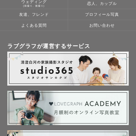
ウェディング
恋人、カップル
📝 事前準備とやり取り📝

(前撮り、後撮り)
お忙しい中でも準備の負担が増えないよう、事前のやり取
友達、フレンド
プロフィール写真
りはできるだけシンプルにしていますが、

よくある質問
お問い合わせ
お時間がありましたら是非、撮影前にZoomやお電話で一
度お話しできれば嬉しいです。

ラブグラフが運営するサービス
・「何となくこんな雰囲気がいいかも」

・「特に決まっていないけど大丈夫かな」

といった状態でも問題ありません。

お話を伺いながら、撮影場所・時間帯・撮り方の方向性な
どは、こちらから整理してご提案します。

当日の流れも事前に共有し、安心して撮影に臨んでいただ
けるようにしています。

🎨 写真の仕上げについて
