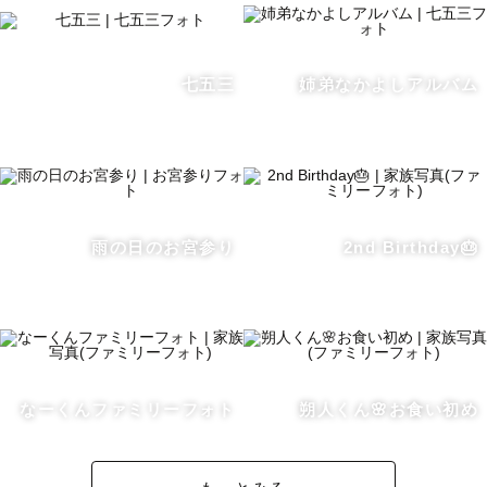
七五三
姉弟なかよしアルバム
雨の日のお宮参り
2nd Birthday🎂
なーくんファミリーフォト
朔人くん🌸お食い初め