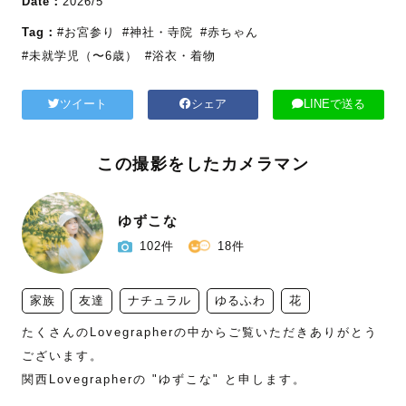
Date：
2026/5
Tag：
#お宮参り
#神社・寺院
#赤ちゃん
#未就学児（〜6歳）
#浴衣・着物
ツイート
シェア
LINEで送る
この撮影をしたカメラマン
ゆずこな
102件
18件
家族
友達
ナチュラル
ゆるふわ
花
たくさんのLovegrapherの中からご覧いただきありがとう
ございます。

関西Lovegrapherの "ゆずこな" と申します。
