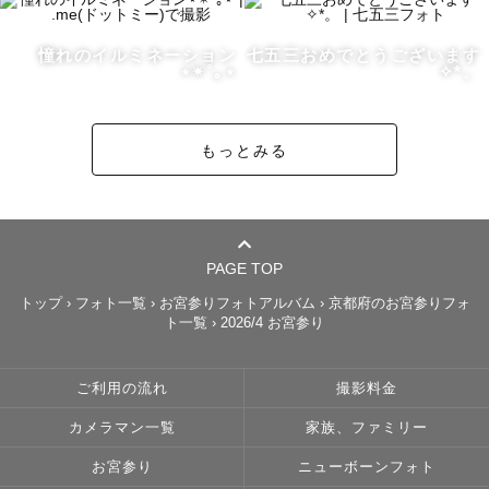
事前にLINEにてご相談も可能です

憧れのイルミネーション
七五三おめでとうございます
「公式LINEで問い合わせる」からご相談ください！

⋆✴︎˚｡⋆
✧︎*。
最後までご覧いただきありがとうございます✨
もっとみる
PAGE TOP
トップ
›
フォト一覧
›
お宮参りフォトアルバム
›
京都府のお宮参りフォ
ト一覧
›
2026/4 お宮参り
ご利用の流れ
撮影料金
カメラマン一覧
家族、ファミリー
お宮参り
ニューボーンフォト