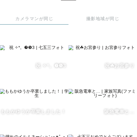
✨自分と一緒に "最高の１枚" を作りましょう✨

カメラマンが同じ
撮影地域が同じ
みなさまのご依頼を心からお待ちしております。

------------------------------------------------------------------
------------------

○撮影可能地域○

祝 ✧︎*。❼❺3
祝☘︎お宮参り
主に大阪府、京都府、兵庫県の関西地方を

メインに活動しています。

ご依頼があれば、全国出張可能です！

(日時・交通費はご相談ください！)

○撮影可能日時○

ももかゆうか卒業しました！
阪急電車と…
×の場合でもご相談いただければ

お引き受けできる可能性があります。

お気軽にご相談ください！
