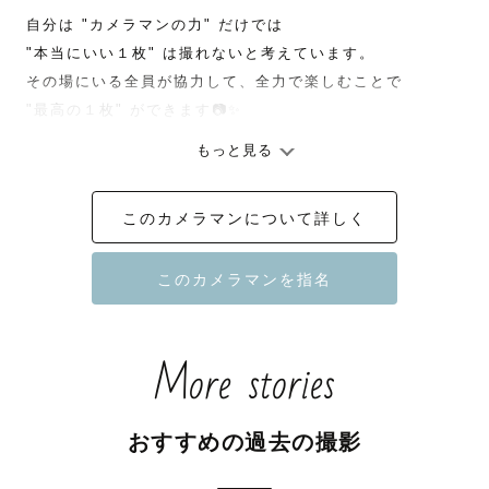
自分は "カメラマンの力" だけでは 

"本当にいい１枚" は撮れないと考えています。

その場にいる全員が協力して、全力で楽しむことで 

"最高の１枚" ができます📷✨

もっと見る
そのために、撮影前の打ち合わせから

ゲストさんひとりひとりに寄り添い、

このカメラマンについて詳しく
丁寧にヒアリングを行い、イメージを共有していきます！

『こんなポージングしてみたい』

『この小物使って撮影してほしい』など

いろいろ教えてください！

もちろん

More stories
『撮って欲しいけど、イメージとかはわからない』

という方にはこちらからいろいろご提案させていただきま
す！

おすすめの過去の撮影
当日の撮影までのお時間も、もちろん撮影中も

一緒に楽しめたら嬉しいです😊
