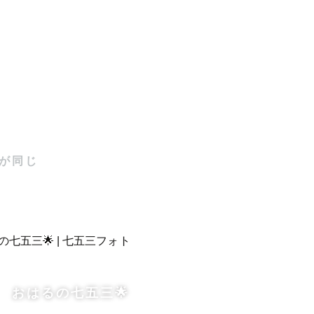
が同じ
おはるの七五三🌟