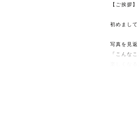
【ご挨拶】

初めまして
写真を見返
「こんなこ
楽しくなる
写真を撮影
その記念日
皆様と共に
キッズフォ
お宮参り、