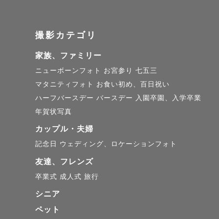
特にお子様
全てが思い出
撮影カテゴリ
お子様のペ
家族、ファミリー
ご安心くださ
ニューボーンフォト
お宮参り
七五三
マタニティフォト
お食い初め、百日祝い
ハーフバースデー
バースデー
入園卒園、入学卒業
撮影中はお
年賀状写真
楽しんで特
カップル・夫婦
記念日
ウェディング、ロケーションフォト
友達、フレンズ
卒業式
成人式
旅行
◇予約時間（
シニア
9月～11
ペット
神社はとて