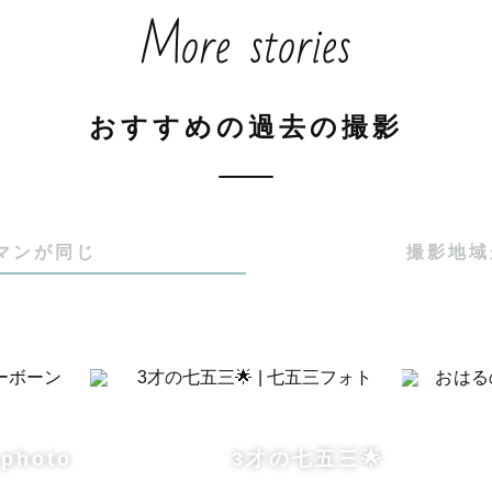
More stories
フォト、ナチュラルニューボン、マタニティ

対応します‼

おすすめの過去の撮影
影やウェディング撮影スタジオ時代の経験を生かして

お任せください💓

マンが同じ
撮影地域
ジオの経験がある為

あります👘

れ対応いたします🌈

麗に着物も残しましょう‼

 photo
3才の七五三🌟