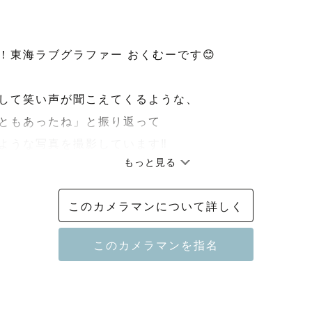
！東海ラブグラファー おくむーです😊

して笑い声が聞こえてくるような、

ともあったね」と振り返って

ような写真を撮影しています‼

もっと見る
するということももちろんですが

このカメラマンについて詳しく
が楽しい思い出になるよう

思い出つくりをお手伝いいたします📸

トスタジオの経験がある為

七五三、お子様の撮影が得意です🌟
