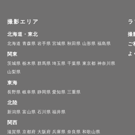
は泣いているときもふてくされている顔も笑顔も

です😊😢

撮影エリア
ラ
ースに合わせて撮影していきますので

北海道・東北
撮
い‼

北海道
青森県
岩手県
宮城県
秋田県
山形県
福島県
ご
よ
関東
話ししながら

茨城県
栃木県
群馬県
埼玉県
千葉県
東京都
神奈川県
別な1日にしましょう‼

山梨県
東海
長野県
岐阜県
静岡県
愛知県
三重県
北陸
753撮影）

新潟県
富山県
石川県
福井県
月は沢山のゲスト様からご予約を頂きます。

関西
も混んでいるためお時間は

滋賀県
京都府
大阪府
兵庫県
奈良県
和歌山県