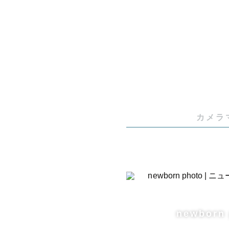
バースデー
様々な撮影
カップル撮
ポージング
カメラ
フォトスタ
着付け経験が
着物の着崩
撮影時は綺
newborn