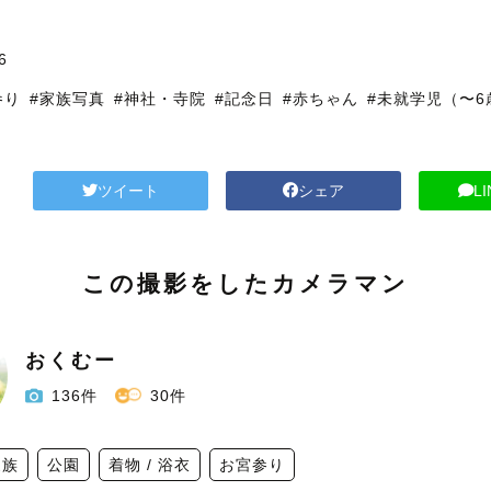
6
参り
#家族写真
#神社・寺院
#記念日
#赤ちゃん
#未就学児（〜6
ツイート
シェア
L
この撮影をしたカメラマン
おくむー
136件
30件
家族
公園
着物 / 浴衣
お宮参り