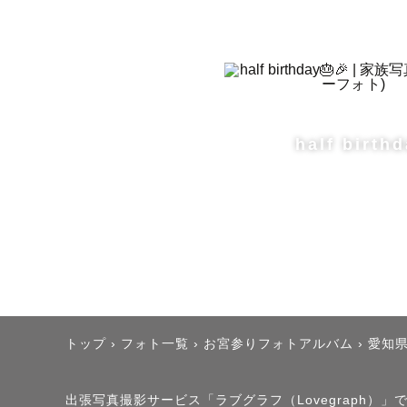
-------------
【撮影につ
half birthd
「初めての
「うまく笑
「子供がち
安心してくだ
多くのゲス
トップ
›
フォト一覧
›
お宮参りフォトアルバム
›
愛知
不安を持っ
出張写真撮影サービス「ラブグラフ（Lovegraph）