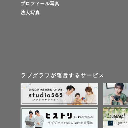
プロフィール写真
朝は～10
法人写真
ご予約をお
またLin
◇753貸出
•和傘（子
•753数字バ
•毱

ラブグラフが運営するサービス
•お手玉

⚠️雨の日
◇事前打ち
撮影前に、