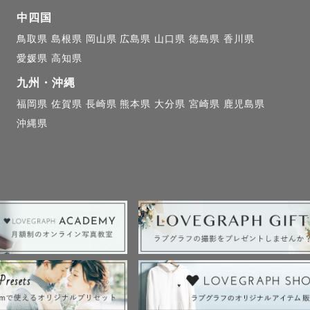
時までのお時間、昼は14時～のお時間で

中四国
勧めしております。

鳥取県
島根県
岡山県
広島県
山口県
徳島県
香川県
eにてご相談できますのでお気軽にご連絡ください✨

愛媛県
高知県
九州・沖縄
小物

福岡県
佐賀県
長崎県
熊本県
大分県
宮崎県
鹿児島県
供用）赤と白

沖縄県
ナー

だと貸出できない可能性もございますのでご了承ください

合わせ

撮りたいイメージや撮影時の服装や撮影場所の
