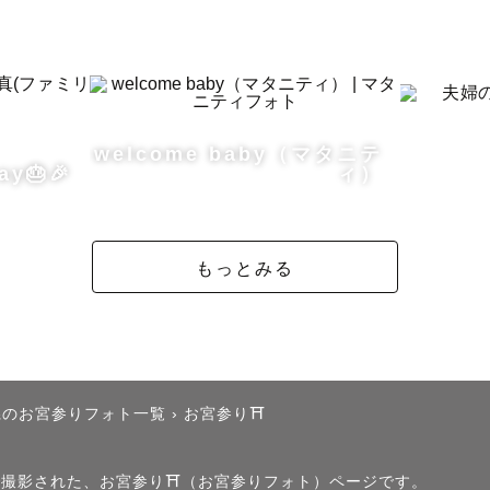
--------^-^--

いて】

welcome baby（マタニテ
ay🎂🎉
ィ）
撮影緊張する…」

えるかな…？」

ゃんと泣かずに撮影できるかな…？」

もっとみる
さい🙆

ト様が初めての撮影で同じような

県のお宮参りフォト一覧
›
お宮参り⛩️
ています…

」で撮影された、お宮参り⛩️（お宮参りフォト）ページです。