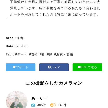
下準備から当日の撮影まで丁寧に対応していただいて大
満足しています。特に着物を着ている私たちに合わせた
ルートを用意してくれたのは特に印象に残っています。
Area：
京都
Date：
2020/3
Tag：
#デート
#着物
#春
#緑
#浴衣・着物
ツイート
シェア
LINEで送る
この撮影をしたカメラマン
あーりー
385件
145件