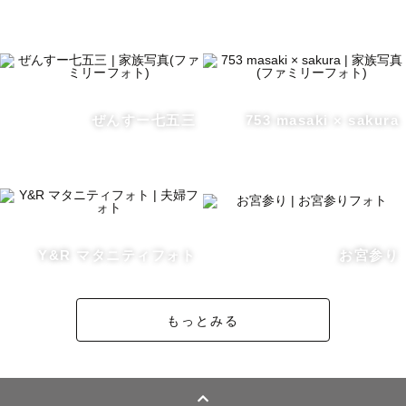
お宮参りの着物の掛け方などもお手伝いさせていただきま
すのでご安心くださいませ。

おじいちゃん、おばあちゃんとのファミリー撮影・ご還暦
の記念撮影も大歓迎です！

ゲストさまに寄り添う撮影を大切にしておりますので、ご
ぜんすー七五三
753 masaki × sakura
要望・ご相談は何なりとお申し付けください♡

▪◻ ◆ さいごに ◆ ◻▪

たくさんの幸せを撮影と写真を通してゲストさまにお届け
したいという気持ちからカメラマンになりました！

Y&R マタニティフォト
お宮参り
みなさまにお会いできることを楽しみにしています♡

よろしくおねがいします！

もっとみる
（夜のストロボを使用した撮影は対応しておりません）
