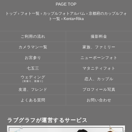
PAGE TOP
予定が△や×の場合や、エリア外（交通費要相談）もご相談
トップ
›
フォト一覧
›
カップルフォトアルバム
›
京都府のカップルフォ
ト一覧
›
Kenta×Rika
下さい！

お時間や撮影場所によっては調整可能な場合もございま
す。

ご利用の流れ
撮影料金
人見知りのお子さまや、撮影に関して不安なことなどなん
カメラマン一覧
家族、ファミリー
でもお気軽にご相談ください✨

お宮参り
ニューボーンフォト
※対応エリア内でも一部の遠方の場合、撮影料とは別に交
七五三
マタニティフォト
通費を頂く場合がございますのでご了承くださいませ。

ウェディング
恋人、カップル
※引越しに伴い、関西エリアからエリアを変更しておりま
(前撮り、後撮り)
す。関西エリアで以前ご依頼いただいたゲストさまで撮影
友達、フレンド
プロフィール写真
をご希望される方は一度直接ご連絡いただけますと幸いで
よくある質問
お問い合わせ
す。

ラブグラフが運営するサービス