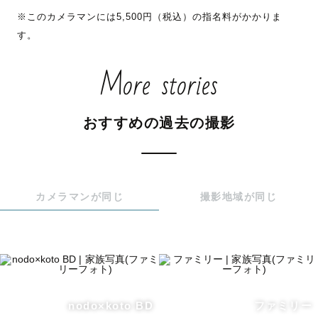
※このカメラマンには5,500円（税込）の指名料がかかりま
持ちになるものまで。

す。
笑顔も泣き顔もいつもの仕草も全部ぜんぶ、切り取ります
😊

More stories
ぜひこれまでのアルバムをご覧ください✨

おすすめの過去の撮影
▫◻ ◇ 撮影について ◇ ◻▫

カップル・ウェディング撮影でも、お子さまの撮影のよう
にいろんな表情を切り取りますのでお任せください✨

カメラマンが同じ
撮影地域が同じ
人見知りや写真が苦手なゲストさまからもこれまでにたく
さんのご指名をいただいております。

ご家族が増えた時にまたお会いできることも楽しみにして
います！

お子さまが大好きで、スタジオカメラマンとして753や赤
ちゃん撮影の経験も豊富なため、お子さまのおられる際は
nodo×koto BD
ファミリー
全力で遊びながら撮影させていただきます😆✨
