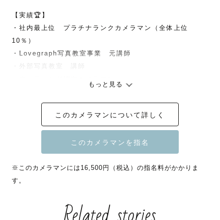
【実績🏆】

・社内最上位　プラチナランクカメラマン（全体上位
10％）

・Lovegraph写真教室事業　元講師

・外部写真教室　講師

・ウェディング認定カメラマン

もっと見る
・ウェディング・エンゲージメントetc...撮影実績200件以
上

このカメラマンについて詳しく
奈良生まれ奈良在住を活かしたロケーションのご提案や情
報についてもご案内できます！

ゼロベースからのご依頼も大歓迎です👍

※このカメラマンには16,500円（税込）の指名料がかかりま
奈良公園は年間契約カメラマンです！（📜撮影許可手続
す。
き・申請料ナシで撮影を行えます📜）

Related stories
その他の地域についても撮影経験が豊富にありますので、
ご提案をさせていただきます！
