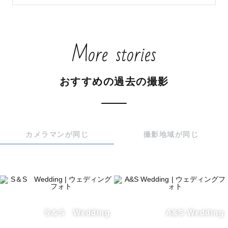
その反面、誰かに見せる自分や映え、周りに評価されるも
のが価値基準となってきたのも事実です

More stories
ですが、本当に残すべき写真はそういった見せるための写
真なのでしょうか？

おすすめの過去の撮影
これからの時代、本当に大事なのは自分受けや自分たちに
とっての写真だと感じています

「見せるための自分ではなく、本当の自分が写っている
カメラマンが同じ
撮影地域が同じ
か」

誰もが暮らす人生という時間の中で写真を残す瞬間は限ら
れています

その中で写真を残すということはとても特別な意味を持っ
ていると感じています

S＆S Wedding
A&S Wedding