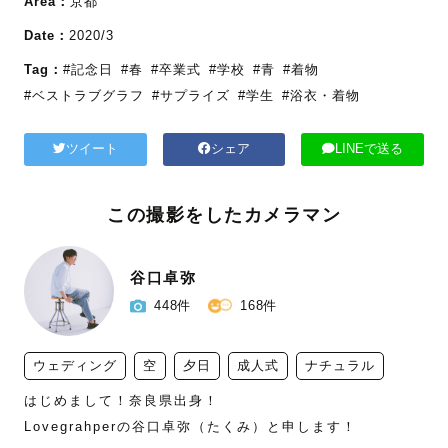
Area：
京都
Date：
2020/3
Tag：
#記念日
#春
#卒業式
#学校
#青
#着物
#ベストラブグラフ
#サプライズ
#学生
#浴衣・着物
ツイート
シェア
LINEで送る
この撮影をしたカメラマン
谷口卓弥
448件
168件
ウェディング
空
夕日
成人式
ナチュラル
はじめまして！奈良県出身！

Lovegrahperの谷口卓弥（たくみ）と申します！
