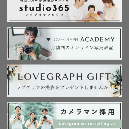
※2026年1月現在

※交通費の計算は私の自宅からとさせていただいておりま
す。

※活動範囲内でも一部、交通費の超過をいただく場合がご
ざいます。

【撮影相談について】

[×・△]の場合でも撮影を受け付けることが可能な場合がご
ざいます。

公式LINEにてお気軽にご相談ください！

【自己紹介】

谷口卓弥

1995年奈良県生まれ。奈良を拠点に活動。

広告代理店で営業職を経験したのちフォトグラファーに転
向。
