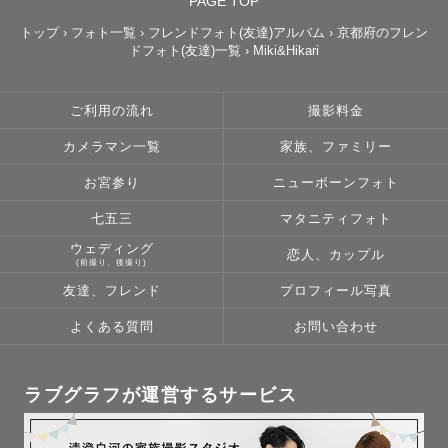
PAGE TOP
よくご相談・ご依頼をいただく場所に限り交通費の提示を
させていただいております。

トップ
›
フォト一覧
›
フレンドフォト(友達)アルバム
›
京都府のフレン
ドフォト(友達)一覧
›
Miki&Hikari
・生石高原（和歌山）　3,000円

・三重県内一部　3,000円

ご利用の流れ
撮影料金
・愛知県内一部　5,000円

カメラマン一覧
家族、ファミリー
・滋賀県内一部　5,000円

お宮参り
ニューボーンフォト
・野間灯台（愛知）　5,000円

・砥峰高原（兵庫県）　5,000円

七五三
マタニティフォト
・白良浜（和歌山）　4,000円

ウェディング
恋人、カップル
(前撮り、後撮り)
・千畳敷（和歌山）　4,000円

友達、フレンド
プロフィール写真
・淡路島（兵庫県）　10,000円

・伊良湖灯台（愛知）　10,000円

よくある質問
お問い合わせ
・鳥取砂丘（鳥取）　10,000円

ラブグラフが運営するサービス
その他撮影地については一度ご相談ください。
