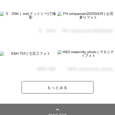
旅先やおでかけ、散歩中などの何気ない瞬間にこそ残す価
値があります

そうした写真は未来への手紙としての役割を果たすと僕は
信じています

S 20th
FH omiyamairi20250429
だからこそ、私が大事にしたいのは皆さんが過ごす日常を
写真という形で残すということです

ウェディングやファミリーフォト、

プロフィールなどジャンルは様々ではありますがどれも日
E&H 753
H&S maternity photo
常の延長上にある皆さんの時間です

「過行く日常を残す」

もっとみる
今しかないこの時間を一緒に過ごし残していきたいと思っ
ております

【撮影地毎の交通費】
