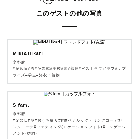
公式LINEからのお問い合わせ・ご相談も可能です！

このゲストの他の写真
【お得な情報📝】

リピーターの方は指名料を50％OFFにさせていただきま
す！！

※みてねアプリから予約を検討されているリピーターの方
Miki&Hikari
は一度、LINEにてご連絡ください。予約際に指名料を調整
京都府
させていただきます。

#記念日#春#卒業式#学校#青#着物#ベストラブグラフ#サプ
ご依頼前に一度、SNSのDM・LINEにてご連絡ください📩

ライズ#学生#浴衣・着物
【撮影への想い✉】

現代ではSNSが身近なものになり

誰とでも繋がれる世の中になりました

S fam.
そこれまで出会うことのなかった人やモノに出会うきっか
京都府
けをもたらし

#記念日#冬#おうち撮り#雨#ペアルック・リンクコーデ#リ
ンクコーデ#ウェディング(ロケーションフォト)#エンゲージ
今までは遠い存在だったものが身近に感じることができる
メント(婚約)
ようになりました
