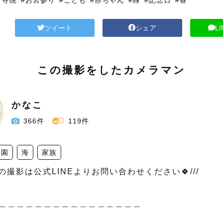
・寺院
#お宮参り
#こども
#赤ちゃん
#緑
#記念日
#春
ツイート
シェア
L
この撮影をしたカメラマン
かなこ
366件
119件
公園
海
家族
以降の撮影は公式LINEよりお問い合わせください🍀///

＿＿＿＿＿＿＿＿＿＿＿＿＿＿＿＿
