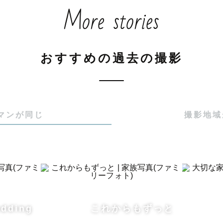
More stories
真に残してみませんか？

切な人との幸せな時間・瞬間を私もお手伝いさせて頂け
おすすめの過去の撮影
残るお写真・お時間を提供します。』

マンが同じ
撮影地域
ついて】

載させていただいた通り、私は「人とお話しすること」
dding
これからもずっと