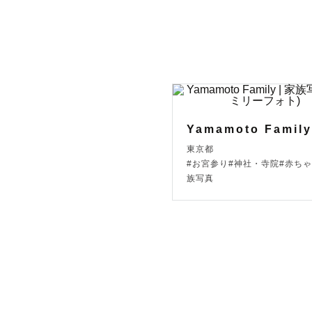
初めまして
写真という
ます。

【撮った写
Yamamoto Family
東京都
を心に日々
#お宮参り#神社・寺院#赤ちゃ
族写真
初めてお会
私自身人と
け？」と思
ご友人、パ