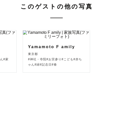
このゲストの他の写真
！関東ラブグラファーの『かなこ』と申します！

ツールを使って皆さまに最高の幸せな時間と最高なお写
真を見返して、その時が思い出せるタイムカプセルのよ
Yamamoto F amily
東京都
撮影させて頂いております。

ん#家
#神社・寺院#お宮参り#こども#赤ち
ゃん#緑#記念日#春
いする方でも自然な表情を切り取る事がとても得意です
お話しする事が大好きなので、「あれ？前から知ってる
うくらい自然に溶け込めると思っております。

ートナー、ご両親、おじいちゃんおばあちゃん、お孫さ