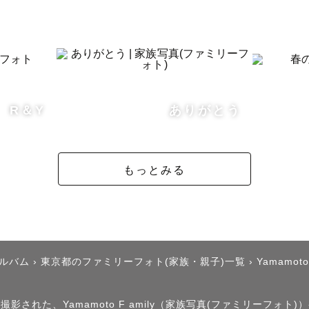
お父さまお母さま、おじいさまおばあさま、老若男女ど
ことが得意です。

士（リハビリ）』の資格を持ち現職ですので、障がいや
な方でもサポート出来ますのでご連絡くだささい。

総合病院と整形外科と放課後デイサービス（重症心身障
R＆Y
ありがとう
があります

もっとみる
体の状態をヒアリングさせて頂き、なるべく負担のかか
きますのでご安心くださいませ。

テキなご高齢の方々を撮影した経験もあり、表情が硬い
抵抗があるという方々にも撮影後には楽しかった！と仰
す◎

アルバム
›
東京都のファミリーフォト(家族・親子)一覧
›
Yamamoto 
影された、Yamamoto F amily（家族写真(ファミリーフォト