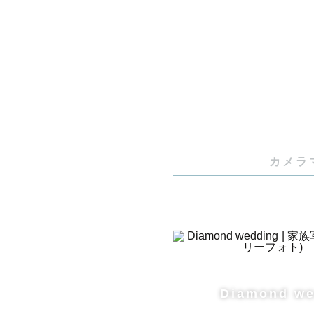
な時間を写
あなたの大
『一生心に
カメラ
【私自身に
冒頭にも記
Diamond we
す。
