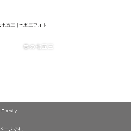
の世代関係
介助・お手
害児向け）
春の七五三
らない撮影
けど写真を
って頂くこ
F amily
)）ページです。