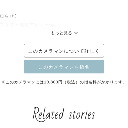
知らせ】

日は基本撮影可能です📸

もっと見る
日にちをご希望のゲスト様はご希望日から『前月5日ま
ませ。

このカメラマンについて詳しく
のご相談は公式LINEへお願いいたします🌸

場所については超過交通費が発生する場合がございます
※このカメラマンには19,800円（税込）の指名料がかかります。
Related stories
＿＿＿＿＿＿＿＿＿＿＿＿＿＿＿＿
