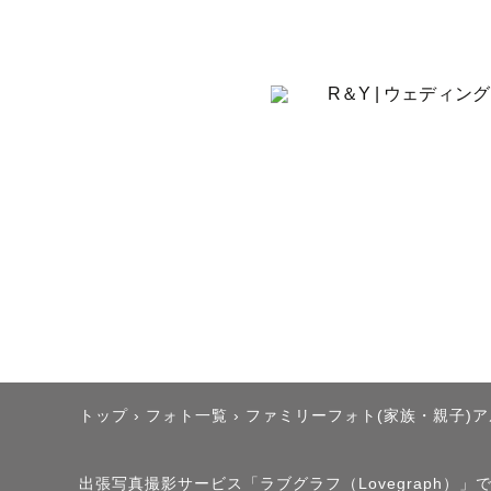
お子さま、
なく関わる
『理学療法
伝いが必要
※急性期の
で勤務経験
皆様のお身
をさせて頂
過去にはス
撮ることに
とが多いで
トップ
›
フォト一覧
›
ファミリーフォト(家族・親子)
出張写真撮影サービス「ラブグラフ（Lovegraph）」で撮