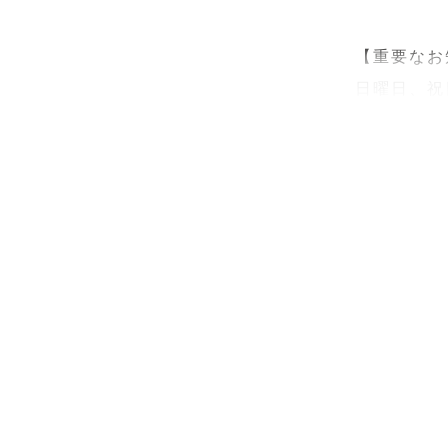
【重要なお
日曜日、祝
その他のお
談ください
日時・場所
エリア外の
ください。

＿＿＿＿＿