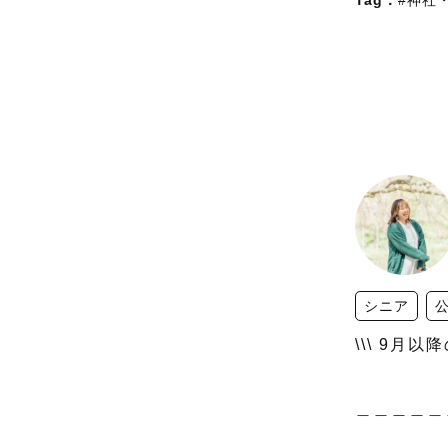
Tag：
#神社
シニア
\\\ 9月
＿＿＿＿＿