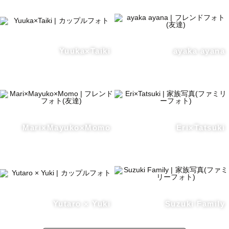
Yuuka×Taiki
ayaka ayana
Mari×Mayuko×Momo
Eri×Tatsuki
Yutaro × Yuki
Suzuki Family