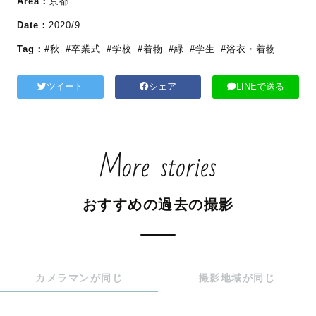
Area：
京都
Date：
2020/9
Tag：
#秋
#卒業式
#学校
#着物
#緑
#学生
#浴衣・着物
ツイート
シェア
LINEで送る
More stories
おすすめの過去の撮影
カメラマンが同じ
撮影地域が同じ