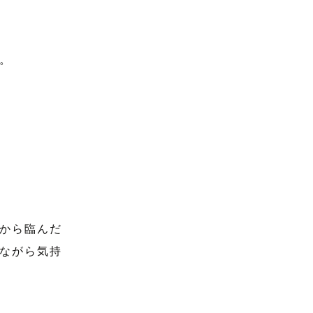
。
から臨んだ
ながら気持