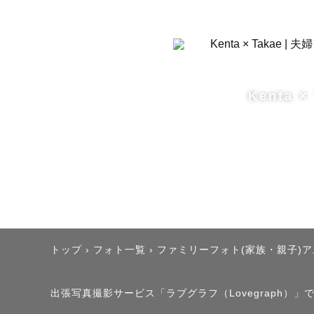
Kenta ×
トップ
›
フォト一覧
›
ファミリーフォト(家族・親子)
出張写真撮影サービス「ラブグラフ（Lovegraph）」