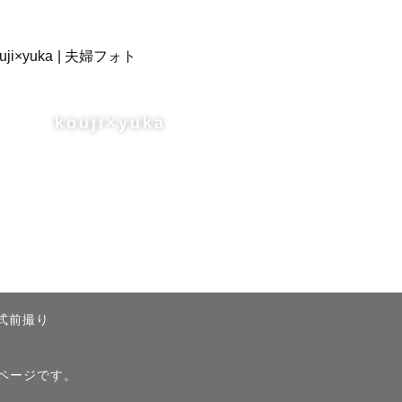
kouji×yuka
人式前撮り
）ページです。