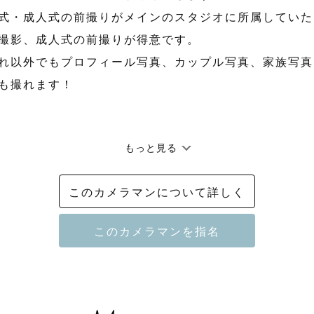
式・成人式の前撮りがメインのスタジオに所属していた
撮影、成人式の前撮りが得意です。

れ以外でもプロフィール写真、カップル写真、家族写真
も撮れます！

もっと見る
時間帯が得意

と仲良くなるのが得意

このカメラマンについて詳しく
術の高さ

な方》

ちの希望通りの色味にしてほしい！（こだわりたい）

ドラマチックな時間帯で撮影したい！

のかわいい写真をたくさん残したい！　
