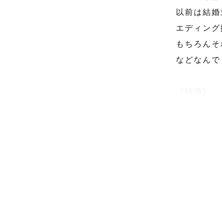
以前は結婚
エディング
もちろんそ
などなんで
《特徴》

１．夕日の
２．子ども
３．編集技
《おすすめ
１．自分た
２．夕方の
３．子ども