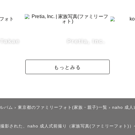
 Takae
Pretia, Inc.
もっとみる
アルバム
›
東京都のファミリーフォト(家族・親子)一覧
›
naho 成
で撮影された、naho 成人式前撮り（家族写真(ファミリーフォト)