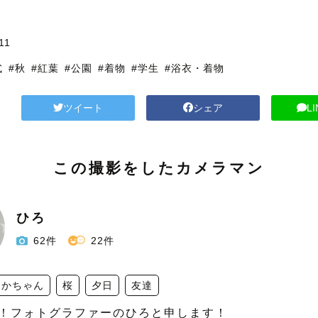
11
式
#秋
#紅葉
#公園
#着物
#学生
#浴衣・着物
ツイート
シェア
L
この撮影をしたカメラマン
ひろ
62件
22件
あかちゃん
桜
夕日
友達
！フォトグラファーのひろと申します！
