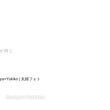
、撮影から
ださい！当
が同じ
Naoya×Yukiko