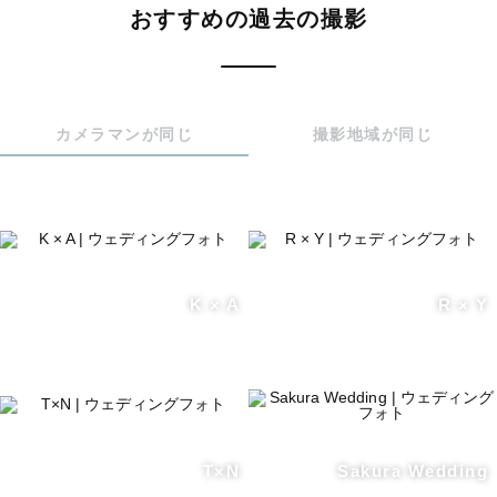
・くま愛好家（くまがとにかく大好き🧸）

おすすめの過去の撮影
🎞なんで写真が好きになったの？

・旅行や普段の遊びにカメラを持っていって、その後友達
に撮った写真をプレゼントするとすごく喜んでくれたか
カメラマンが同じ
撮影地域が同じ
ら。

・小さい頃に親が残してくれた沢山の写真を見返すことが
好き。自分や家族って昔こんなだったんだぁ〜って振り返
れることが楽しい。寝る前によくアルバムを広げて眺めて
ました。

K × A
R × Y
💌ゲストを撮ってる時ってどんな気持ち？どんな思い？

・可愛い、好き、幸せが溢れかえってる。

・こんな可愛い瞬間を撮らせてもらえてありがとうって気
持ちでいっぱい。

・どの瞬間も逃したくない！！！

・私自身が全力で楽しんでます😂

T×N
Sakura Wedding