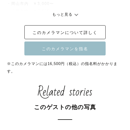
・岡山市内　￥3,000〜

・広島市内　￥7,000〜

もっと見る
・山口県　¥10,000~

・島根県、鳥取県 ￥9,000～

このカメラマンについて詳しく
・愛媛県、香川県 ￥11,000～

・高知県、徳島県 ￥15,000～

遠方の場合は宿泊費１万円を追加で頂く場合がございます
※このカメラマンには16,500円（税込）の指名料がかかりま
が

す。
可能な限りご対応させて頂きますのでお気軽にご相談くだ
さい。

Related stories
_ _ _ _ _ _ _ _ _ _ _ _ _ _ _ _ _ _ _ _ _ _ _ _ _ _ _ 
_ _ _ _ _

このゲストの他の写真
・全国上位10％トップカメラマン

・ウェディングスタンダード認定

・ナチュラルニューボーン認定
