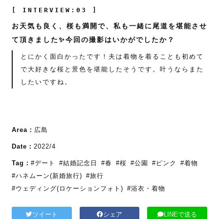
[ INTERVIEW:03 ]
お天気も良く、桜も満開で、私も一緒に尾道を堪能させ
て頂きました✨今回の撮影はいかがでしたか？
とにかく面白かったです！夫は着物を着ることも初めて
で大好きな桜と景色を堪能したそうです。叶うならまた
したいですね。
Area：
広島
Date：
2022/4
Tag：
#デート
#結婚記念日
#春
#桜
#公園
#ピンク
#着物
#ハネムーン(新婚旅行)
#旅行
#ウェディング(ロケーションフォト)
#浴衣・着物
ツイート
シェア
LINEで送る