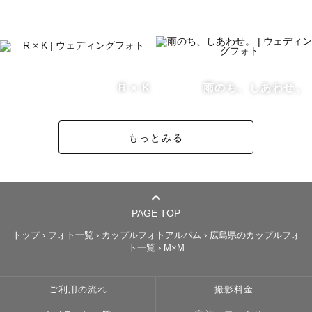
📸どんな思いで撮影に向かってる？

・最高の時間と最高の写真をお届けするぞ！の気持ち。

・もちちゃんにお願いしてよかったって思ってもらえるよ
うに。

R × K
雨のち、しあわせ。
・またお願いしたいなって思ってもらえるように。　

・全力でゲストさんに向き合うぞ！

もっとみる
私自身元々、写真を撮られることが苦手でした。友達の写
真はたくさんスマホにあるのに自分の写っている写真はほ
とんどんなく…。

ある日、プロのカメラマンさんに撮って頂ける機会があり
PAGE TOP
ました。その時初めて、「撮ってもらうってこんなに楽し
いんだ！」と、心から感動しました。また、その写真を通
トップ
›
フォト一覧
›
カップルフォトアルバム
›
広島県のカップルフォ
ト一覧
›
M×M
して自分を少し好きになれました。それから私もこんな感
動をゲストさんにもっと届けられるようになりたい！そし
て、写真を通してもっと自分を好きになってもらいたい！
ご利用の流れ
撮影料金
という思いを込めて撮影するようになりました。
