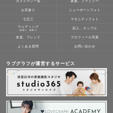
カメラマン一覧
家族、ファミリー
お宮参り
ニューボーンフォト
予定が〇になっていても前後の撮影の関係で

七五三
マタニティフォト
移動時間等でご依頼をお受けできない場合がございます。
ウェディング
恋人、カップル
ご了承ください。

(前撮り、後撮り)
友達、フレンド
プロフィール写真
よくある質問
お問い合わせ
最後まで読んで頂きありがとうございました🌟
ラブグラフが運営するサービス