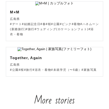
・平均レビュースコア★★★★★

・Lovegraph Camp Vol.11,14講師

M×M
・Lovegraph Academy　メンター

広島県
_ _ _ _ _ _ _ _ _ _ _ _ _ _ _ _ _ _ _ _ _ _ _ _ _ _ _ 
#デート#結婚記念日#春#桜#公園#ピンク#着物#ハネムーン
_ _ _ _ _ 

(新婚旅行)#旅行#ウェディング(ロケーションフォト)#浴
衣・着物
初めまして🐻カメラマンページをご覧頂きありがとうござ
います！

Together, Again
広島県在住の『もち』と申します。

お気軽に「もちちゃん」「もちこ」とお呼びしてくださる
広島県
#公園#桜#旅行#浴衣・着物#未就学児（〜6歳）#家族写真
と嬉しいです！

🌟「もち」ってこんな人🌟

・いつもニコニコだねってよく言われます。

More stories
・どんなとこでもすぐに飛んでいきます！

・なんでも楽しめる
