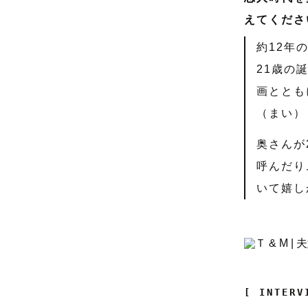
えてくださ
約12年
21歳の
画ととも
（まい）
奥さんが
呼んだり
いて嬉し
[ INTERV