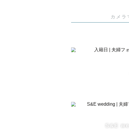
カメラ
S&E we