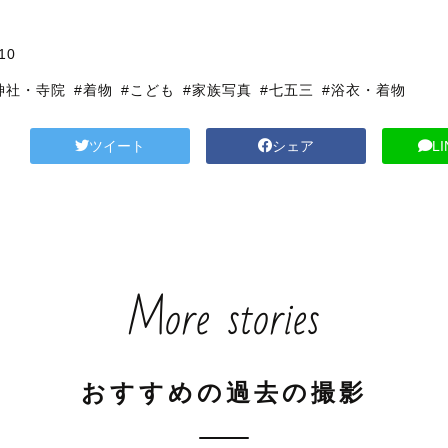
10
神社・寺院
#着物
#こども
#家族写真
#七五三
#浴衣・着物
ツイート
シェア
L
More stories
おすすめの過去の撮影