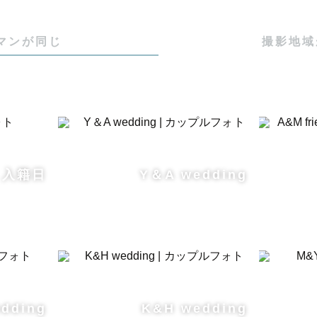
マンが同じ
撮影地域
入籍日
Y＆A wedding
dding
K&H wedding