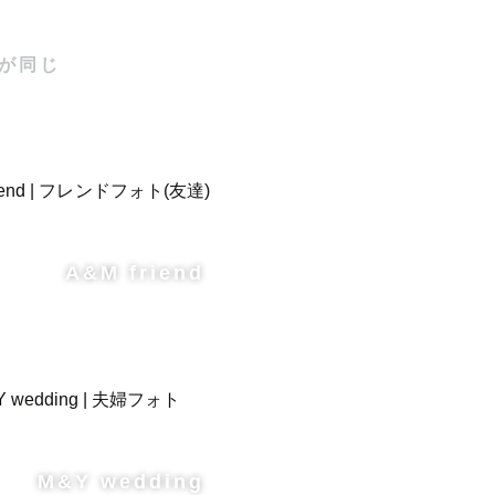
が同じ
A&M friend
M&Y wedding