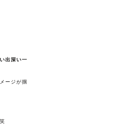
い出深い一
メージが掴
笑