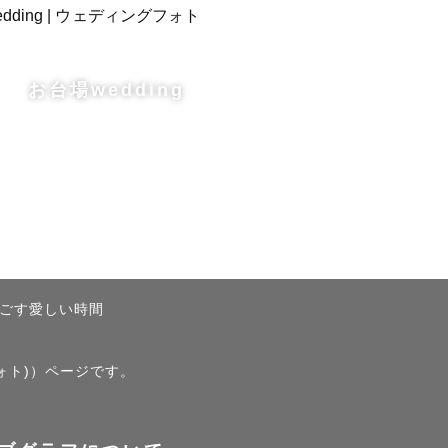
お台場wedding
ごす愛しい時間
ォト)）ページです。