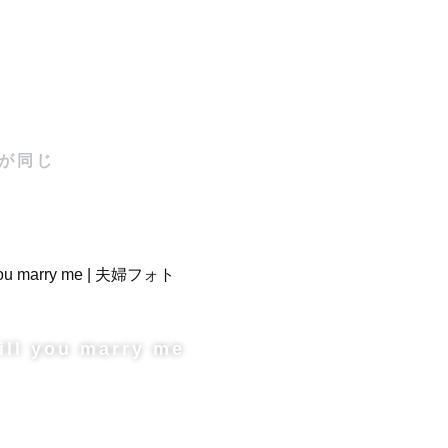
が同じ
ill you marry me