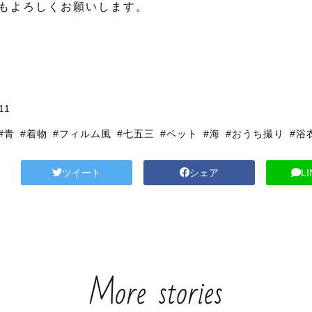
もよろしくお願いします。
11
#青
#着物
#フィルム風
#七五三
#ペット
#海
#おうち撮り
#浴
ツイート
シェア
L
More stories