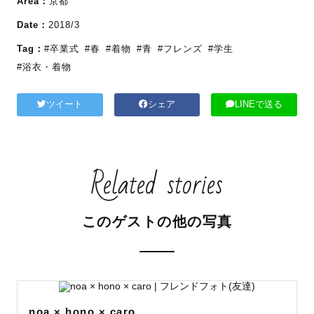
Area：
京都
Date：
2018/3
Tag：
#卒業式
#春
#着物
#青
#フレンズ
#学生
#浴衣・着物
ツイート
シェア
LINEで送る
Related stories
このゲストの他の写真
noa × hono × caro