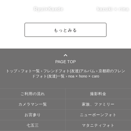
Ryui×Kaede
kazuki × rina
もっとみる
PAGE TOP
トップ
›
フォト一覧
›
フレンドフォト(友達)アルバム
›
京都府のフレン
ドフォト(友達)一覧
›
noa × hono × caro
ご利用の流れ
撮影料金
カメラマン一覧
家族、ファミリー
お宮参り
ニューボーンフォト
七五三
マタニティフォト