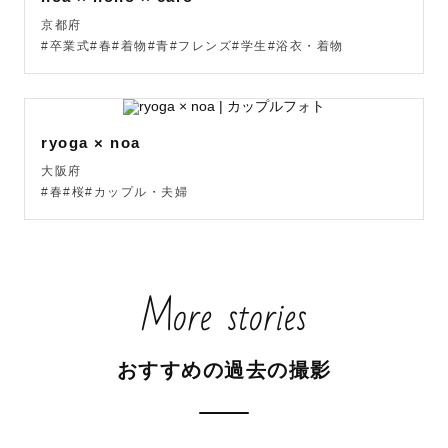
京都府
#卒業式#春#着物#青#フレンズ#学生#浴衣・着物
ryoga × noa
大阪府
#春#桜#カップル・夫婦
More stories
おすすめの過去の撮影