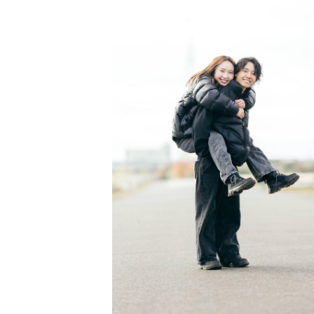
趣味は、温泉・サウナ・ドライブで
▶︎撮影地域◀︎
三重在住のため、メインは【三重】
その他、【愛知、滋賀】を中心に撮
撮影プランに交通費3000円は含ま
合がありますがご了承下さい。
▶︎注意とお願い◀︎
⚫︎撮影人数の変更がある場合は、
なるので必ずご連絡して下さい。