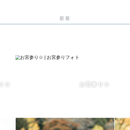
とを大切にしております。
新着
して残るような撮影体験してみませんか📸
り☆
お宮参り☆
で撮影中は
心がけております✨