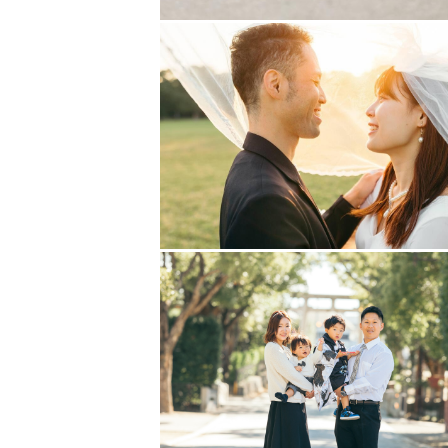
【撮影許可と申請について】
撮影は商用撮影となりますので、撮
また、撮影場所の利用料金等につき
◀︎打ち合わせ▶︎
撮影ってとても緊張するし、何をし
撮影に向けて不安なことも多いと思
い。ご希望があればZOOMを使っ
皆さまのお話や『好き』をたくさ
最後に
スケジュールが△や✕の日でも対応
撮影に関するご質問などお気軽にお