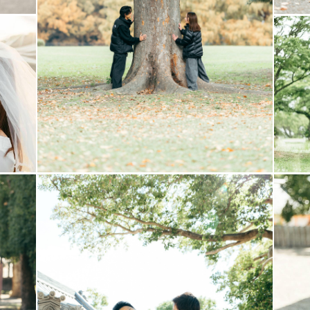
影許可書申請が必要な場合はゲスト様に申請をお願い
ましても、ゲスト様にご負担いただいておりますので
たらいいの？自分がそうでした😂
いますが、事前に「こんな写真を撮りたい」など皆さ
て撮影前にお顔合わせをいたします。
んお聞かせ頂き、撮影がより楽しいモノに出来たらと思
可能になる場合がございます！
問い合わせください。