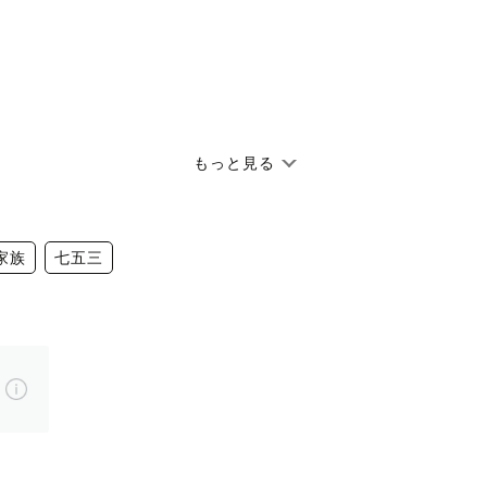
もっと見る
ージを開いていただきありがとうございます。
家族
七五三
す。
☺️
、記憶を残すことが大切だと思っています。