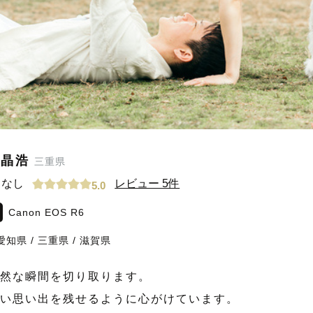
 晶浩
三重県
なし
レビュー 5件
5.0
Canon EOS R6
愛知県
/
三重県
/
滋賀県
然な瞬間を切り取ります。
い思い出を残せるように心がけています。