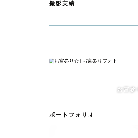
撮影実績
皆様のらしさのあるお写真を残すこ
撮影と写真を皆さんの大切な宝物と
┈┈┈┈┈┈┈┈┈ 
【”AKI" ってどんな人？】
お宮参
三重出身で現在も三重在住です！
よく喋り・よく笑います。
ポートフォリオ
とにかくお話をすることが好きなの
一緒に楽しみながら撮影することを