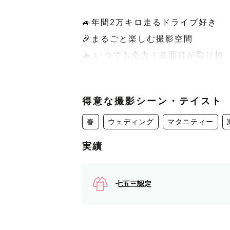
🚙年間2万キロ走るドライブ好き
🎉まるごと楽しむ撮影空間
🔥 いつでも全力！真面目が取り柄
🎾小中高運動部！体力には自信アリ
得意な撮影シーン・テイスト
数いるカメラマンの中から、このペ
春
ウェディング
マタニティー
実績
ラブグラファーの『aki』と申しま
気軽に、あきさん！と呼んで下さい
七五三認定
写真はその時の想いや何気ない一瞬