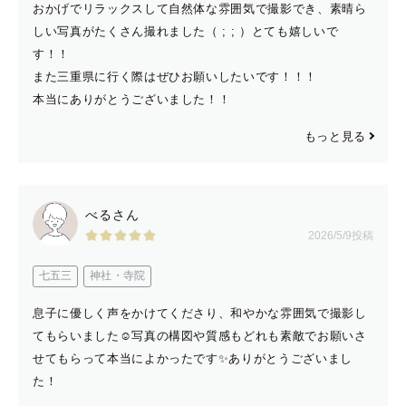
おかげでリラックスして自然体な雰囲気で撮影でき、素晴ら
撮影に関するご相談があれば、まずは公式LINEからお問
しい写真がたくさん撮れました（ ; ; ）とても嬉しいで
い合わせください。
す！！
また三重県に行く際はぜひお願いしたいです！！！
お会いできる日を、心から楽しみにしています✨
本当にありがとうございました！！
もっと見る
べるさん
2026/5/9投稿
七五三
神社・寺院
息子に優しく声をかけてくださり、和やかな雰囲気で撮影し
てもらいました☺️写真の構図や質感もどれも素敵でお願いさ
せてもらって本当によかったです✨ありがとうございまし
た！