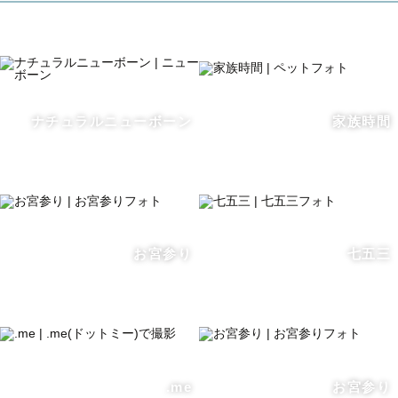
普段は介護士としても働いており、人と過ごす時間の尊さ
を何度も感じてきました。
「また会える」と思っていても、その“また”は永遠ではな
い。
ナチュラルニューボーン
家族時間
だからこそ、今そばにいる人との時間は、かけがえのない
宝物だと知りました。
人は声や仕草を少しずつ忘れていきます。
あの笑顔や、ふとしたしぐさも、時とともに薄れてしまう
お宮参り
七五三
からこそ、
写真を通して“その人らしさ”と“その場の温もり”を残すこ
とを大切にしています。
記録ではなく、心に届く写真を、大切にしています。
.me
お宮参り