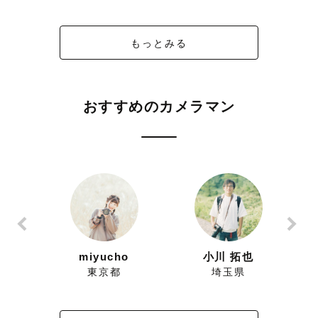
もっとみる
おすすめのカメラマン
ずにこ
miyucho
小川 拓也
県
東京都
埼玉県