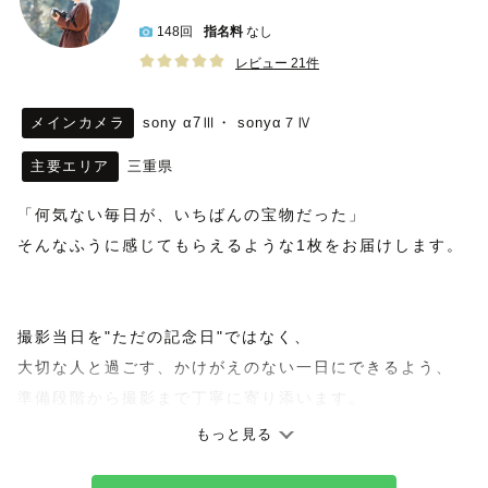
148回
指名料
なし
レビュー 21件
メインカメラ
sony α7Ⅲ・ sonyα７Ⅳ
主要エリア
三重県
「何気ない毎日が、いちばんの宝物だった」
そんなふうに感じてもらえるような1枚をお届けします。
撮影当日を"ただの記念日"ではなく、
大切な人と過ごす、かけがえのない一日にできるよう、
準備段階から撮影まで丁寧に寄り添います。
もっと見る
＿＿＿＿＿＿＿＿＿＿＿＿＿＿＿