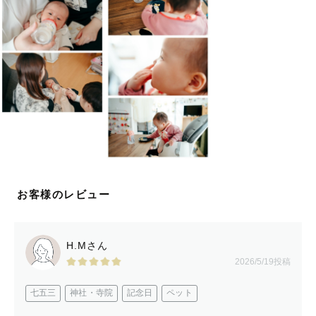
ら、
柔らかく温かな時間を写真に残します。
＿＿＿＿＿＿＿＿＿＿＿＿＿＿＿＿
 【　打ち合わせ　】
撮影に対して不安がある方も、イメージがまだ定まってい
ない方もお気軽にどうぞ。
お話ししながら一緒にアイデアを膨らませていきましょ
お客様のレビュー
う。
ご希望があれば、お電話やZoomでの打ち合わせも可能で
す。
H.Mさん
2026/5/19投稿
「大切な人と過ごす、かけがえのない一日」にできるよ
七五三
神社・寺院
記念日
ペット
う、