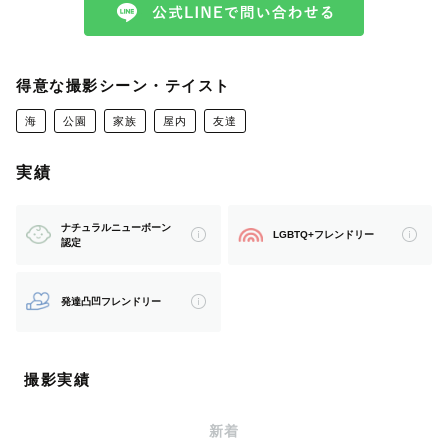
【 自己紹介 】
得意な撮影シーン・テイスト
はじめまして。三重県を拠点に活動しているゆいなです。
海
公園
家族
屋内
友達
数あるカメラマンの中からご覧いただきありがとうござい
ます。
実績
ナチュラルニューボーン
LGBTQ+フレンドリー
認定
生まれも育ちも三重県。海も山も川もそろった自然豊かな
この場所が大好きで、
発達凸凹フレンドリー
地元だからこそ知っている、とっておきの撮影スポットへ
ご案内できます。
季節や時間ごとに表情を変える景色の中で、その日、その
撮影実績
瞬間だけの自然な姿を写します。
新着