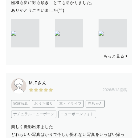
準備段階から丁寧にご一緒します。
臨機応変に対応頂き、とても助かりました。
ありがとうございました(^^)
＿＿＿＿＿＿＿＿＿＿＿＿＿＿＿＿
 【　対応ジャンル　】
もっと見る
・家族写真
・ペットとの暮らしの記録
M.Fさん
・カップルフォト（同性・異性問わず）
2026/5/18投稿
・お友だち同士の記念撮影
家族写真
おうち撮り
車・ドライブ
赤ちゃん
・日常のライフスタイル撮影
・自然や風景を活かしたロケーションフォト
ナチュラルニューボーン
ニューボーンフォト
楽しく撮影出来ました
どれもいい写真ばかりで今しか撮れない写真をいっぱい撮っ