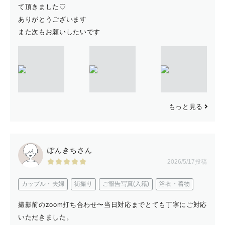
＿＿＿＿＿＿＿＿＿＿＿＿＿＿＿＿＿＿
て頂きました♡
ありがとうございます
【　交通費について　】
また次もお願いしたいです
一部エリアにつきましては、別途交通費をお願いする場合
がございます。
詳細はお気軽にお問い合わせくださいませ。
もっと見る
＿＿＿＿＿＿＿＿＿＿＿＿＿＿＿＿
【　さいごに　】
ぽんきちさん
2026/5/17投稿
どなたでも安心してご依頼いただけるような雰囲気づくり
を大切にしています。
カップル・夫婦
街撮り
ご報告写真(入籍)
浴衣・着物
あなたの“今”が未来の宝物になるような、そんな写真を一
撮影前のzoom打ち合わせ〜当日対応までとても丁寧にご対応
緒に残しましょう。
いただきました。