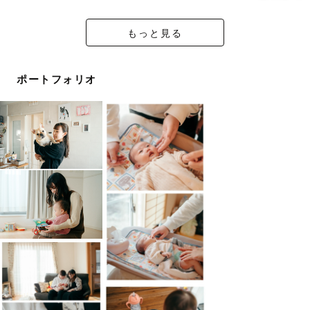
＿＿＿＿＿＿＿＿＿＿＿＿＿＿＿
もっと見る
【 撮影について 】
ポートフォリオ
無理にポーズや表情を作らず、できるだけディレクション
を少なくして、
相手のペースに寄り添いながら撮影を進めます。
将来、写真を見返したときに「こんなことあったね」と語
り合えるような、
日常の温かさを感じられる一枚をお届けします。
流行に左右されず、暮らしに溶け込む写真を大切にしてい
ます。
「その人らしさ」や「その場の空気感」を大切にしなが