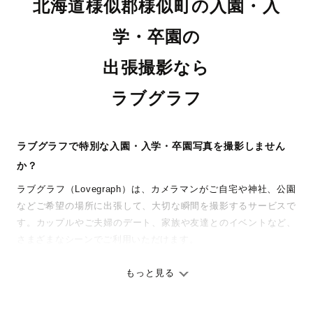
北海道様似郡様似町の入園・入
学・卒園の
出張撮影なら
ラブグラフ
ラブグラフで特別な入園・入学・卒園写真を撮影しません
か？
ラブグラフ（Lovegraph）は、カメラマンがご自宅や神社、公園
などご希望の場所に出張して、大切な瞬間を撮影するサービスで
す。カップルやご夫婦のデート、家族や友達とのイベントなど、
さまざまなシーンでご利用いただけます。
七五三やお宮参りといったお子さまの記念行事も、自然な表情や
ありのままの空気感を大切に、何十年経っても見返したくなるよ
もっと見る
うな写真に仕上げます。