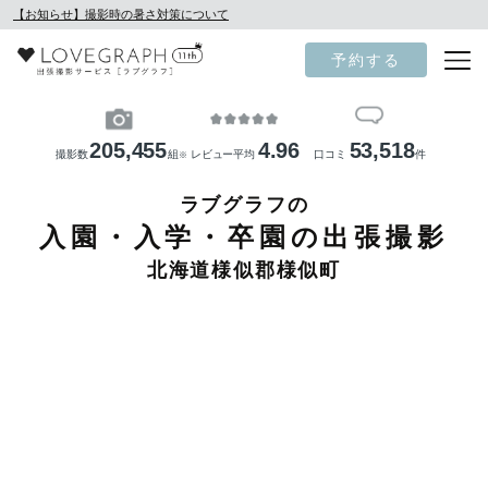
【お知らせ】撮影時の暑さ対策について
予約する
205,455
4.96
53,518
撮影数
組
レビュー平均
口コミ
件
※
ラブグラフの
入園・入学・卒園の出張撮影
北海道様似郡様似町