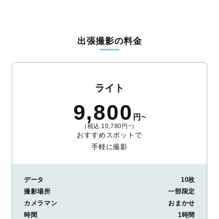
全国一律の安心料金でプロ品質をお届け
料金は全国どこでも一律。わかりやすく安心の価格設定です。オ
リジナルの研修と厳正な審査に合格し、撮影技術やホスピタリテ
出張撮影の料金
ィを身につけたプロのカメラマンが全国47都道府県に在籍してい
ます。創業10年のノウハウを活かし、思い出に残る素敵な撮影体
験をお届けします。
丁寧なレタッチで思い出を美しく仕上げます
ライト
撮影後は、独自の編集技術で写真の明るさや色合いを丁寧に調
9,800
整。自然な雰囲気を残しつつも、おしゃれで洗練された仕上がり
円~
に。きっと「こんな写真を撮ってほしかった！」と思える一枚に
（税込 10,780円~）
出会えます。まずは、ラブグラフの
撮影事例
をご覧ください。
おすすめスポットで
手軽に撮影
データ
10枚
撮影場所
一部限定
カメラマン
おまかせ
時間
1時間