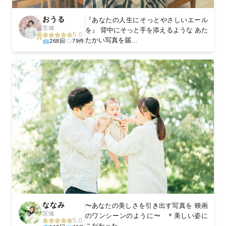
おうる
『あなたの人生にそっとやさしいエール
茨城
を』 背中にそっと手を添えるような あた
5.0
たかい写真を届...
268回
79件
ななみ
〜あなたの美しさを引き出す写真を 映画
茨城
のワンシーンのように〜 ＊美しい姿に
5.0
こだわった...