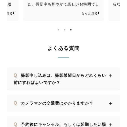
お時間でし
らない息子に、まなっぺさんが機転を利
も２回
ぜひななみ
かせ、走っての撮影を提案してくれた
ニコで
もっと見る
もっと見る
家族にとっ
り、桜を拾う息子に付き合ってくださっ
びたい
りました。
たり、終始息子に寄り添った撮影をして
たり乱
くださり大変感謝しております。おかげ
訳なか
でとても素敵な写真を撮ることができま
さん励
した。また機会がございましたら、よろ
よくある質問
ってき
しくお願いいたします。
た！ 
の子と
写真も
＋
Q
撮影申し込みは、撮影希望日からどれくらい
ござい
前にすればよいですか？
笑顔で
な写真
宜しく
＋
Q
カメラマンの交通費はかかりますか？
＋
Q
予約後にキャンセル、もしくは延期したい場