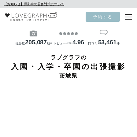
【お知らせ】撮影時の暑さ対策について
予約する
205,087
4.96
53,461
撮影数
組
レビュー平均
口コミ
件
※
ラブグラフの
入園・入学・卒園の出張撮影
茨城県