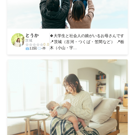
とうか
🍀大学生と社会人の娘がいるお母さんです
茨城
📍茨城（古河・つくば・笠間など） 📍栃
0.0
木（小山・宇...
12回
-件