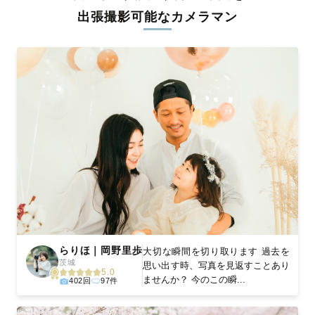
リジナルの研修と厳正な審査に合格し、撮影技術やホスピタリテ
出張撮影可能なカメラマン
ィを身につけたプロのカメラマンが全国47都道府県に在籍してい
ます。創業10年のノウハウを活かし、思い出に残る素敵な撮影体
験をお届けします。
丁寧なレタッチで思い出を美しく仕上げます
撮影後は、独自の編集技術で写真の明るさや色合いを丁寧に調
整。自然な雰囲気を残しつつも、おしゃれで洗練された仕上がり
に。きっと「こんな写真を撮ってほしかった！」と思える一枚に
出会えます。まずは、ラブグラフの
撮影事例
をご覧ください。
らりほ｜岡野里歩
大切な瞬間を切り取ります 過去を
茨城
思い出す時、写真を見返すことあり
5.0
ませんか？ 今のこの瞬...
402回
97件