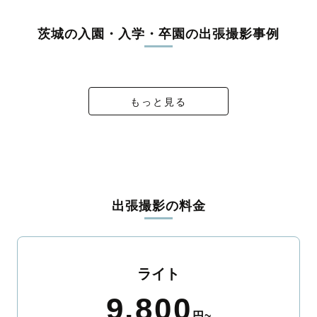
茨城の入園・入学・卒園の出張撮影事例
３、２、１、ゴーシューット！
🌸春のキッズ撮影会🌸
入学おめでとう🌸
入園式🌸2026.4
もっと見る
出張撮影の料金
ライト
9,800
円~