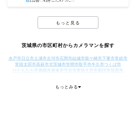
112回
41件
もっと見る
茨城県の市区町村からカメラマンを探す
水戸市
日立市
土浦市
古河市
石岡市
結城市
龍ケ崎市
下妻市
常総市
常陸太田市
高萩市
北茨城市
笠間市
取手市
牛久市
つくば市
ひたちなか市
鹿嶋市
潮来市
守谷市
常陸大宮市
那珂市
筑西市
坂東市
稲敷市
かすみがうら市
桜川市
神栖市
行方市
鉾田市
つくばみらい市
小美玉市
東茨城郡茨城町
東茨城郡大洗町
もっとみる
東茨城郡城里町
那珂郡東海村
久慈郡大子町
稲敷郡美浦村
稲敷郡阿見町
稲敷郡河内町
結城郡八千代町
猿島郡五霞町
猿島郡境町
北相馬郡利根町