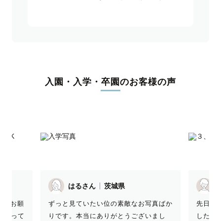
入園・入学・卒園のお客様の声
M.Tさん
茨城県
今回、
お写真ばか
先日は息子の撮影で大変お世話になりま
いにも
ざいまし
した。 寒くてあまりテンションの上が
本当に