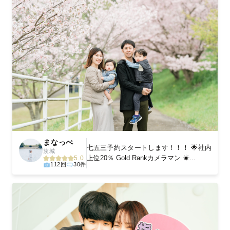
まなっぺ
七五三予約スタートします！！！ 🌟社内
茨城
上位20％ Gold Rankカメラマン ☀...
5.0
112回
30件