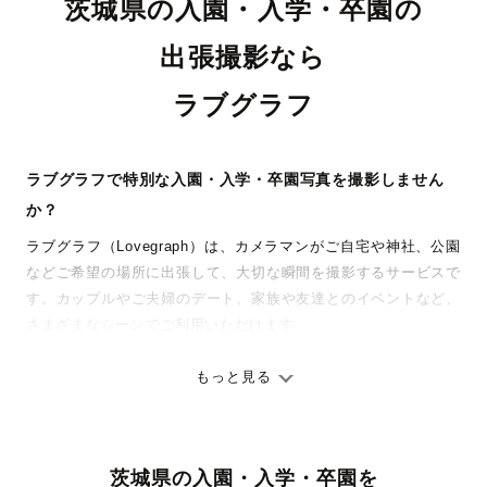
茨城県の入園・入学・卒園の
出張撮影なら
ラブグラフ
ラブグラフで特別な入園・入学・卒園写真を撮影しません
か？
ラブグラフ（Lovegraph）は、カメラマンがご自宅や神社、公園
などご希望の場所に出張して、大切な瞬間を撮影するサービスで
す。カップルやご夫婦のデート、家族や友達とのイベントなど、
さまざまなシーンでご利用いただけます。
七五三やお宮参りといったお子さまの記念行事も、自然な表情や
ありのままの空気感を大切に、何十年経っても見返したくなるよ
もっと見る
うな写真に仕上げます。
全国一律の安心料金でプロ品質をお届け
茨城県の入園・入学・卒園を
料金は全国どこでも一律。わかりやすく安心の価格設定です。オ