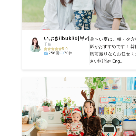
いぶき/Ibuki/이부키
暑〜い夏は、朝・夕方
千葉
影がおすすめです！ 韓
5.0
256回
70件
風前撮りならお任せく
さい🇰🇷🌿 Eng...