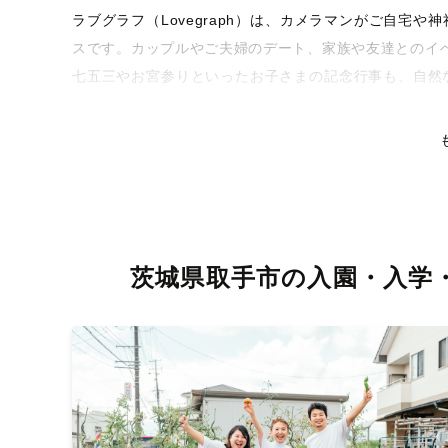
ラブグラフ（Lovegraph）は、カメラマンがご自宅
スです。カップルやご夫婦のデート、家族や友達とのイ
七五三やお宮参りといったお子さまの記念行事も、自然
るような写真に仕上げます。
全国一律の安心料金でプロ品質をお届け
料金は全国どこでも一律。わかりやすく安心の価格設定
リティを身につけたプロのカメラマンが全国47都道府県
な撮影体験をお届けします。
茨城県取手市の入園・入学
丁寧なレタッチで思い出を美しく仕上げます
撮影後は、独自の編集技術で写真の明るさや色合いを丁
りに。きっと「こんな写真を撮ってほしかった！」と思
い。