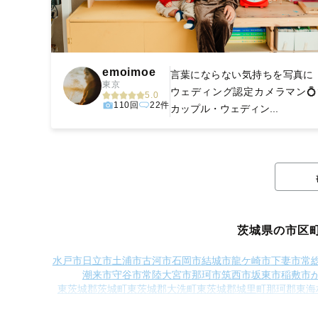
emoimoe
言葉にならない気持ちを写真に ⚪
東京
ウェディング認定カメラマン💍
5.0
110回
22件
カップル・ウェディン...
茨城県の市区
水戸市
日立市
土浦市
古河市
石岡市
結城市
龍ケ崎市
下妻市
常
潮来市
守谷市
常陸大宮市
那珂市
筑西市
坂東市
稲敷市
東茨城郡茨城町
東茨城郡大洗町
東茨城郡城里町
那珂郡東海
猿島郡五霞町