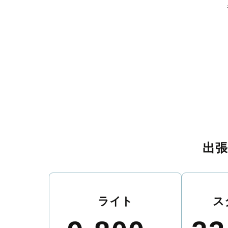
出
ライト
ス