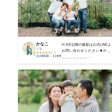
かなこ
\\\ 9月以降の撮影は公式LINE
千葉
お問い合わせください🍀/// ＿
5.0
366回
119件
＿＿＿＿＿＿＿...