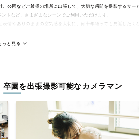
や神社、公園などご希望の場所に出張して、大切な瞬間を撮影するサー
ベントなど、さまざまなシーンでご利用いただけます。
な表情やありのままの空気感を大切に、何十年経っても見返したく
もっと見る
です。オリジナルの研修と厳正な審査に合格し、撮影技術やホスピ
に在籍しています。創業10年のノウハウを活かし、思い出に残る素
・卒園を
出張撮影可能なカメラマン
寧に調整。自然な雰囲気を残しつつも、おしゃれで洗練された仕上
える一枚に出会えます。まずは、ラブグラフの
撮影事例
をご覧くだ