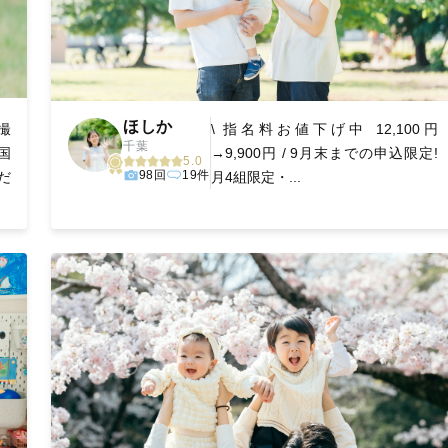
ほしか
撮
\ 指名料お値下げ中 12,100円
千葉
国
→9,900円 / 9月末までの申込限定!
5.0
98回
19件
だ
月4組限定・...