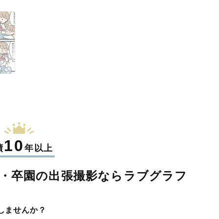
10
績
年以上
・卒園の
出張撮影なら
ラブグラフ
しませんか？