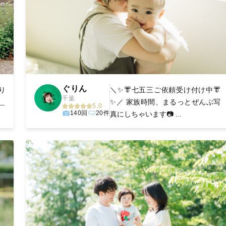
ぐりん
より
＼✨️👘七五三ご依頼受け付け中👘
千葉
＿
✨️／ 家族時間、まるっとぜんぶ写
5.0
140回
20件
真にしちゃいます📷 ...