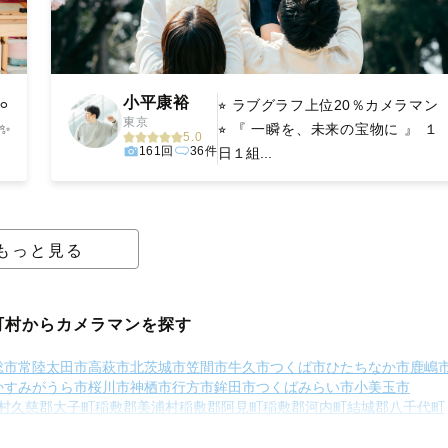
小平康裕
︎
⭐︎ ラブグラフ上位20％カメラマン
東京
✨
⭐︎ 『 一瞬を、未来の宝物に 』 １
5.0
161回
36件
日１組...
もっと見る
町村からカメラマンを探す
総市
常陸太田市
高萩市
北茨城市
笠間市
牛久市
つくば市
ひたちなか市
鹿嶋
かすみがうら市
桜川市
神栖市
行方市
鉾田市
つくばみらい市
小美玉市
村
久慈郡大子町
稲敷郡美浦村
稲敷郡阿見町
稲敷郡河内町
結城郡八千代町
猿島郡境町
北相馬郡利根町