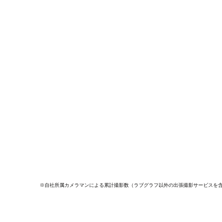
※自社所属カメラマンによる累計撮影数（ラブグラフ以外の出張撮影サービスを