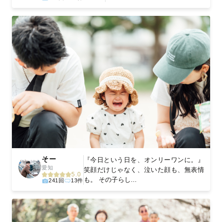
そー
『今日という日を、オンリーワンに。』
愛知
笑顔だけじゃなく、泣いた顔も、無表情
5.0
も。 その子らし...
241回
13件