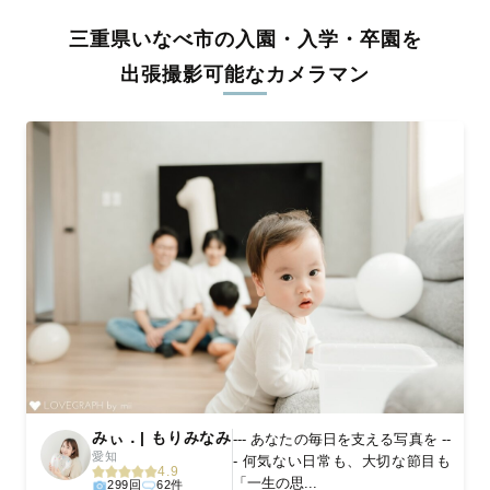
全国一律の安心料金でプロ品質をお届け
三重県いなべ市の入園・入学・卒園を
料金は全国どこでも一律。わかりやすく安心の価格設定です。オ
リジナルの研修と厳正な審査に合格し、撮影技術やホスピタリテ
出張撮影可能なカメラマン
ィを身につけたプロのカメラマンが全国47都道府県に在籍してい
ます。創業10年のノウハウを活かし、思い出に残る素敵な撮影体
験をお届けします。
丁寧なレタッチで思い出を美しく仕上げます
撮影後は、独自の編集技術で写真の明るさや色合いを丁寧に調
整。自然な雰囲気を残しつつも、おしゃれで洗練された仕上がり
に。きっと「こんな写真を撮ってほしかった！」と思える一枚に
出会えます。まずは、ラブグラフの
撮影事例
をご覧ください。
みぃ．| もりみなみ
--- あなたの毎日を支える写真を --
愛知
- 何気ない日常も、大切な節目も
4.9
「一生の思...
299回
62件