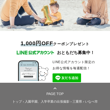
1,000円OFF
クーポンプレゼント
おともだち募集中！
LINE公式アカウント限定の
お得な情報を毎週配信！
PAGE TOP
トップ
›
入園卒園、入学卒業の出張撮影
›
三重県
›
いなべ市