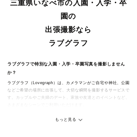
三重県いなべ市の入園・入学・卒
園の
出張撮影なら
ラブグラフ
ラブグラフで特別な入園・入学・卒園写真を撮影しません
か？
ラブグラフ（Lovegraph）は、カメラマンがご自宅や神社、公園
などご希望の場所に出張して、大切な瞬間を撮影するサービスで
す。カップルやご夫婦のデート、家族や友達とのイベントなど、
さまざまなシーンでご利用いただけます。
七五三やお宮参りといったお子さまの記念行事も、自然な表情や
ありのままの空気感を大切に、何十年経っても見返したくなるよ
もっと見る
うな写真に仕上げます。