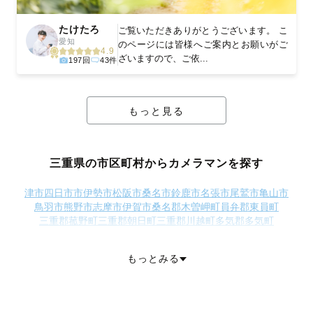
たけたろ
ご覧いただきありがとうございます。 こ
愛知
のページには皆様へご案内とお願いがご
4.9
ざいますので、ご依...
197回
43件
もっと見る
三重県の市区町村からカメラマンを探す
津市
四日市市
伊勢市
松阪市
桑名市
鈴鹿市
名張市
尾鷲市
亀山市
鳥羽市
熊野市
志摩市
伊賀市
桑名郡木曽岬町
員弁郡東員町
三重郡菰野町
三重郡朝日町
三重郡川越町
多気郡多気町
多気郡明和町
多気郡大台町
度会郡玉城町
度会郡度会町
度会郡大紀町
度会郡南伊勢町
北牟婁郡紀北町
南牟婁郡御浜町
もっとみる
南牟婁郡紀宝町