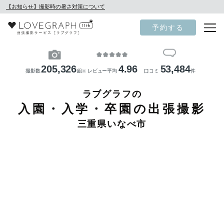
【お知らせ】撮影時の暑さ対策について
予約する
205,326
4.96
53,484
撮影数
組
レビュー平均
口コミ
件
※
ラブグラフの
入園・入学・卒園の出張撮影
三重県いなべ市