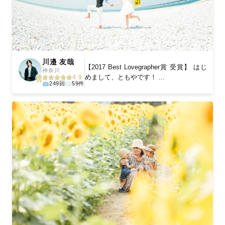
川邉 友哉
【2017 Best Lovegrapher賞 受賞】 はじ
神奈川
めまして、ともやです！ ...
4.9
249回
59件