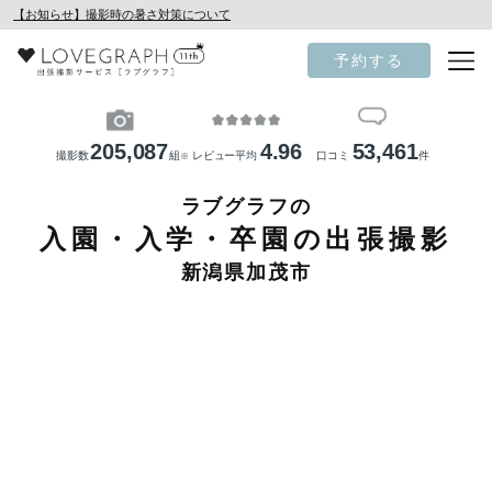
【お知らせ】撮影時の暑さ対策について
予約する
205,087
4.96
53,461
撮影数
組
レビュー平均
口コミ
件
※
ラブグラフの
入園・入学・卒園の出張撮影
新潟県加茂市