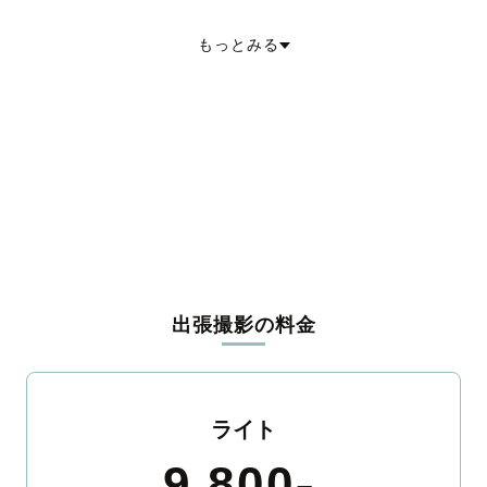
五泉市
上越市
阿賀野市
佐渡市
魚沼市
南魚沼市
胎内市
北蒲原郡聖籠町
西蒲原郡弥彦村
南蒲原郡田上町
東蒲原郡阿賀町
もっとみる
三島郡出雲崎町
南魚沼郡湯沢町
中魚沼郡津南町
刈羽郡刈羽村
岩船郡関川村
岩船郡粟島浦村
出張撮影の料金
ライト
9,800