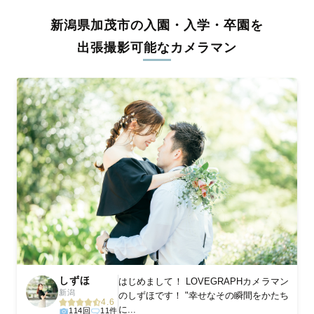
全国一律の安心料金でプロ品質をお届け
新潟県加茂市の入園・入学・卒園を
料金は全国どこでも一律。わかりやすく安心の価格設定です。オ
リジナルの研修と厳正な審査に合格し、撮影技術やホスピタリテ
出張撮影可能なカメラマン
ィを身につけたプロのカメラマンが全国47都道府県に在籍してい
ます。創業10年のノウハウを活かし、思い出に残る素敵な撮影体
験をお届けします。
丁寧なレタッチで思い出を美しく仕上げます
撮影後は、独自の編集技術で写真の明るさや色合いを丁寧に調
整。自然な雰囲気を残しつつも、おしゃれで洗練された仕上がり
に。きっと「こんな写真を撮ってほしかった！」と思える一枚に
出会えます。まずは、ラブグラフの
撮影事例
をご覧ください。
しずほ
はじめまして！ LOVEGRAPHカメラマン
新潟
のしずほです！ "幸せなその瞬間をかたち
4.6
に...
114回
11件