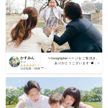
かすみん
〜lovegrapherページをご覧頂き、
新潟
ありがとうございます 🕊 𓈒 𓏸
5.0
〜...
231回
65件