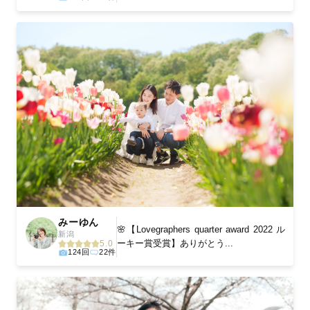
みーゆん
🌸【Lovegraphers quarter award 2022 ル
新潟
ーキー賞受賞】ありがとう...
5.0
124回
22件