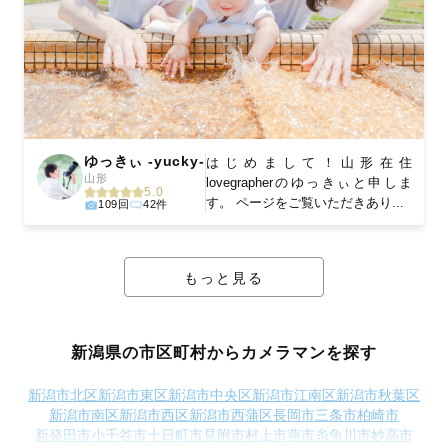
ゆっきぃ -yucky-
はじめまして！山形在住
山形
lovegrapherのゆっきぃと申しま
5.0
す。 ページをご覧いただきあり...
109回
42件
もっと見る
新潟県の市区町村からカメラマンを探す
新潟市北区
新潟市東区
新潟市中央区
新潟市江南区
新潟市秋葉区
新潟市南区
新潟市西区
新潟市西蒲区
長岡市
三条市
柏崎市
新発田市
小千谷市
十日町市
見附市
村上市
燕市
糸魚川市
妙高市