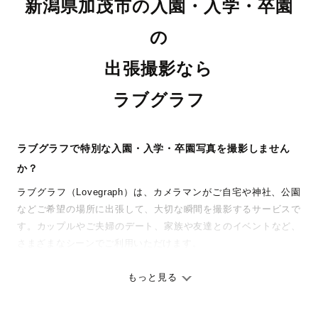
新潟県加茂市の入園・入学・卒園
の
出張撮影なら
ラブグラフ
ラブグラフで特別な入園・入学・卒園写真を撮影しません
か？
ラブグラフ（Lovegraph）は、カメラマンがご自宅や神社、公園
などご希望の場所に出張して、大切な瞬間を撮影するサービスで
す。カップルやご夫婦のデート、家族や友達とのイベントなど、
さまざまなシーンでご利用いただけます。
七五三やお宮参りといったお子さまの記念行事も、自然な表情や
ありのままの空気感を大切に、何十年経っても見返したくなるよ
もっと見る
うな写真に仕上げます。