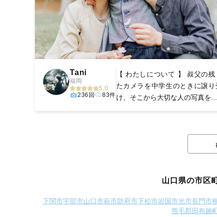
Tani
【 わたしについて 】 叔父の残
福岡
たカメラを中学生のときに譲り
5.0
236回
83件
け、そこから大切な人の写真を...
山口県の市区
下関市
宇部市
山口市
萩市
防府市
下松市
岩国市
光市
長門市
熊毛郡田布施