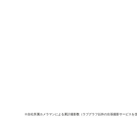
※自社所属カメラマンによる累計撮影数（ラブグラフ以外の出張撮影サービスを