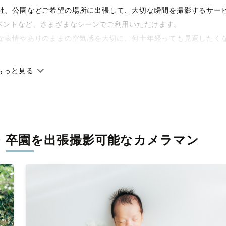
や神社、公園などご希望の場所に出張して、大切な瞬間を撮影するサー
ベントなど、さまざまなシーンでご利用いただけます。
な表情やありのままの空気感を大切に、何十年経っても見返したく
もっと見る
です。オリジナルの研修と厳正な審査に合格し、撮影技術やホスピ
に在籍しています。創業10年のノウハウを活かし、思い出に残る素
・卒園を
出張撮影可能なカメラマン
寧に調整。自然な雰囲気を残しつつも、おしゃれで洗練された仕上
える一枚に出会えます。まずは、ラブグラフの
撮影事例
をご覧くだ