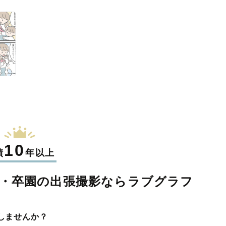
10
績
年以上
・卒園の
出張撮影なら
ラブグラフ
しませんか？