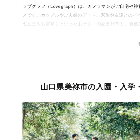
ラブグラフ（Lovegraph）は、カメラマンがご自宅
スです。カップルやご夫婦のデート、家族や友達とのイ
七五三やお宮参りといったお子さまの記念行事も、自然
るような写真に仕上げます。
全国一律の安心料金でプロ品質をお届け
料金は全国どこでも一律。わかりやすく安心の価格設定
リティを身につけたプロのカメラマンが全国47都道府県
な撮影体験をお届けします。
山口県美祢市の入園・入学
丁寧なレタッチで思い出を美しく仕上げます
撮影後は、独自の編集技術で写真の明るさや色合いを丁
りに。きっと「こんな写真を撮ってほしかった！」と思
い。