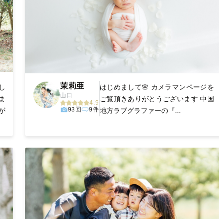
茉莉亜
し
はじめまして🌸 カメラマンページを
山口
ま
ご覧頂きありがとうございます 中国
4.9
93回
9件
が
地方ラブグラファーの『...