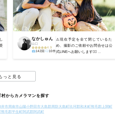
なかしゅん
し
⚠️現在予定を全て閉じているた
山口
受
め、撮影のご依頼やお問合せは公
4.9
142回
10件
式LINEへお願いします🙇‍♂️ ...
もっと見る
町村からカメラマンを探す
柳井市
周南市
山陽小野田市
大島郡周防大島町
玖珂郡和木町
熊毛郡上関町
町
熊毛郡平生町
阿武郡阿武町