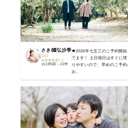
さき/國弘沙季
🍁2026年七五三のご予約開始
山口
てます！ 土日祝日はすぐに埋
5.0
195回
22件
りやすいので、早めのご予約
お...