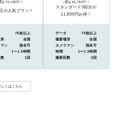
込 26,180円~）
（税込 65,780円~）
スタンダード3回分が
応の人気プラン！
11,600円お得！
タ
75枚以上
データ
75枚以上
場所
全国
撮影場所
全国
ラマン
指名可
カメラマン
指名可
1〜1.5時間
時間
1〜1.5時間
回数
1回
撮影回数
3回
詳しくはこちら