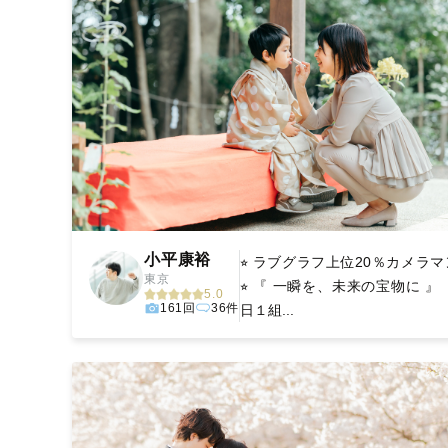
小平康裕
⭐︎ ラブグラフ上位20％カメラマ
東京
⭐︎ 『 一瞬を、未来の宝物に 』 
5.0
161回
36件
日１組...