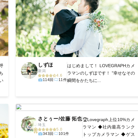
しずほ
呼
はじめまして！ LOVEGRAPHカメ
新潟
ち
ラマンのしずほです！ "幸せなその
4.6
114回
11件
い
瞬間をかたちに...
さとぅー/佐藤 拓也
🏆Lovegraph上位10%カメ
埼玉
ラマン ◆社内最高ランク
5.0
343回
101件
トップカメラマン ◆ゲス