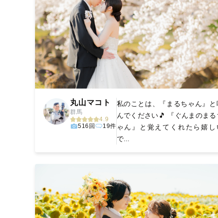
丸山マコト
私のことは、『まるちゃん』と
群馬
んでください🎵 『ぐんまのまる
4.9
516回
19件
ゃん』と覚えてくれたら嬉し
で...