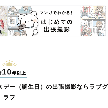
10
績
年以上
スデー（誕生日）の
出張撮影なら
ラブ
ラフ