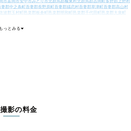
岡市
富岡市
安中市
みどり市
北群馬郡榛東村
北群馬郡吉岡町
多野郡上野村
吾妻郡中之条町
吾妻郡長野原町
吾妻郡嬬恋村
吾妻郡草津町
吾妻郡高山村
佐波郡玉村町
邑楽郡板倉町
邑楽郡明和町
邑楽郡千代田町
邑楽郡大泉町
邑楽郡邑楽町
もっとみる
張撮影の料金