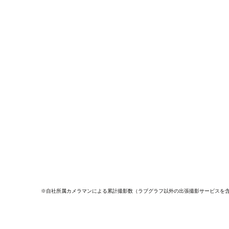
※自社所属カメラマンによる累計撮影数（ラブグラフ以外の出張撮影サービスを