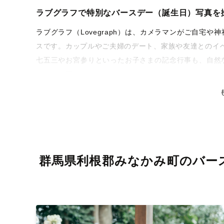
ラブグラフで特別なバースデー（誕生日）写真を
ラブグラフ（Lovegraph）は、カメラマンがご自宅
スです。カップルやご夫婦のデート、家族や友達とのイ
七五三やお宮参りといったお子さまの記念行事も、自然
るような写真に仕上げます。
全国一律の安心料金でプロ品質をお届け
料金は全国どこでも一律。わかりやすく安心の価格設定
リティを身につけたプロのカメラマンが全国47都道府県
な撮影体験をお届けします。
群馬県利根郡みなかみ町のバー
丁寧なレタッチで思い出を美しく仕上げます
撮影後は、独自の編集技術で写真の明るさや色合いを丁
りに。きっと「こんな写真を撮ってほしかった！」と思
い。