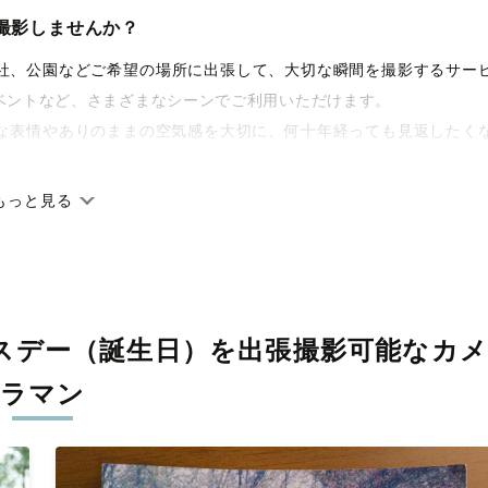
撮影しませんか？
や神社、公園などご希望の場所に出張して、大切な瞬間を撮影するサー
ベントなど、さまざまなシーンでご利用いただけます。
な表情やありのままの空気感を大切に、何十年経っても見返したく
もっと見る
です。オリジナルの研修と厳正な審査に合格し、撮影技術やホスピ
に在籍しています。創業10年のノウハウを活かし、思い出に残る素
スデー（誕生日）を
出張撮影可能なカ
寧に調整。自然な雰囲気を残しつつも、おしゃれで洗練された仕上
ラマン
える一枚に出会えます。まずは、ラブグラフの
撮影事例
をご覧くだ