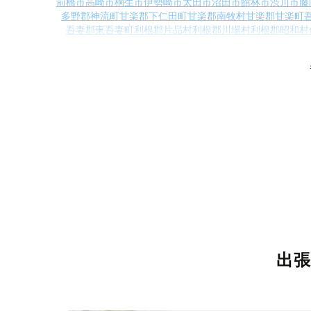
前橋市
高崎市
桐生市
伊勢崎市
太田市
沼田市
館林市
渋川市
藤
多野郡神流町
甘楽郡下仁田町
甘楽郡南牧村
甘楽郡甘楽町
吾妻郡東吾妻町
利根郡片品村
利根郡川場村
利根郡昭和村
出