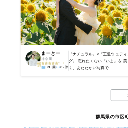
まーきー
『ナチュラル』×『王道ウェディ
神奈川
グ』 忘れたくない『いま』を 美
5.0
391回
82件
く、あたたかい写真で...
群馬県の市区