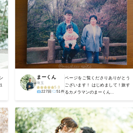
まーくん
ン
ページをご覧くださりありがとう
埼玉
１
ございます！ はじめまして！旅す
5.0
227回
51件
るカメラマンのまーくん...