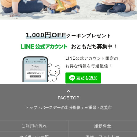
1,000円OFF
クーポンプレゼント
おともだち募集中！
LINE公式アカウント限定の
お得な情報を毎週配信！
PAGE TOP
トップ
›
バースデーの出張撮影
›
三重県
›
尾鷲市
ご利用の流れ
撮影料金