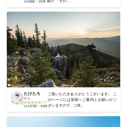
届け 「その...
46回
15件
たけたろ
ご覧いただきありがとうございます。 こ
愛知
のページには皆様へご案内とお願いがご
4.9
ざいますので、ご依...
197回
43件