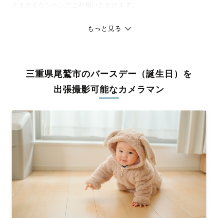
さまざまなシーンでご利用いただけます。
七五三やお宮参りといったお子さまの記念行事も、自然な表情や
ありのままの空気感を大切に、何十年経っても見返したくなるよ
もっと見る
うな写真に仕上げます。
全国一律の安心料金でプロ品質をお届け
三重県尾鷲市のバースデー（誕生日）を
料金は全国どこでも一律。わかりやすく安心の価格設定です。オ
リジナルの研修と厳正な審査に合格し、撮影技術やホスピタリテ
出張撮影可能なカメラマン
ィを身につけたプロのカメラマンが全国47都道府県に在籍してい
ます。創業10年のノウハウを活かし、思い出に残る素敵な撮影体
験をお届けします。
丁寧なレタッチで思い出を美しく仕上げます
撮影後は、独自の編集技術で写真の明るさや色合いを丁寧に調
整。自然な雰囲気を残しつつも、おしゃれで洗練された仕上がり
に。きっと「こんな写真を撮ってほしかった！」と思える一枚に
出会えます。まずは、ラブグラフの
撮影事例
をご覧ください。