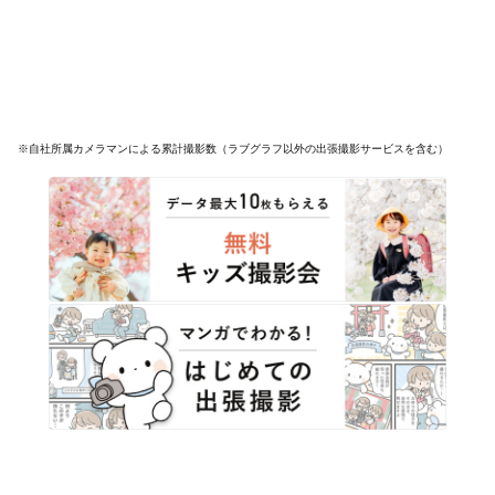
※自社所属カメラマンによる累計撮影数（ラブグラフ以外の出張撮影サービスを含む）