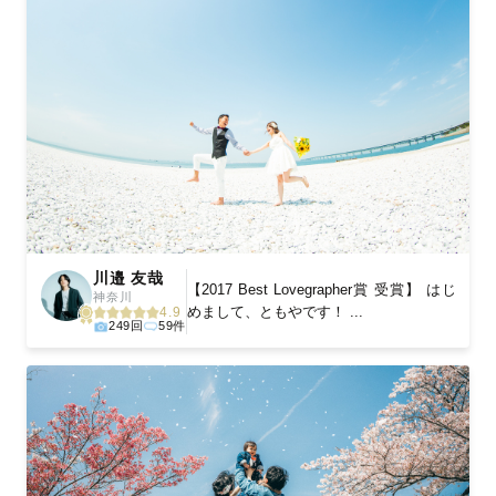
川邉 友哉
【2017 Best Lovegrapher賞 受賞】 はじ
神奈川
めまして、ともやです！ ...
4.9
249回
59件