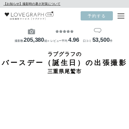
【お知らせ】撮影時の暑さ対策について
予約する
205,380
4.96
53,500
撮影数
組
レビュー平均
口コミ
件
※
ラブグラフの
バースデー（誕生日）の出張撮影
三重県尾鷲市