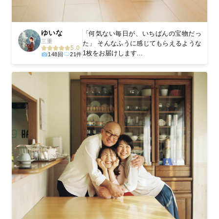
ゆいな
「何気ない毎日が、いちばんの宝物だっ
三重
た」 そんなふうに感じてもらえるような
5.0
1枚をお届けします...
148回
21件