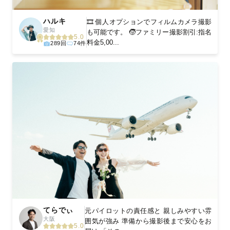
ハルキ
🎞️ 個人オプションでフィルムカメラ撮影
愛知
も可能です。 🧒ファミリー撮影割引:指名
5.0
料金5,00...
289回
74件
てらでぃ
元パイロットの責任感と 親しみやすい雰
大阪
囲気が強み 準備から撮影後まで安心をお
5.0