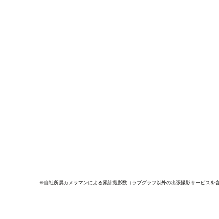
※自社所属カメラマンによる累計撮影数（ラブグラフ以外の出張撮影サービスを