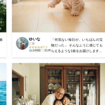
ゆいな
敵
「何気ない毎日が、いちばんの宝
三重
ー
物だった」 そんなふうに感じても
5.0
148回
21件
らえるような1枚をお届けします...