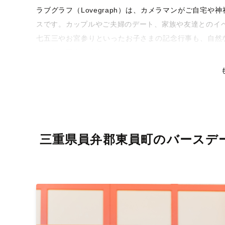
ラブグラフ（Lovegraph）は、カメラマンがご自宅
スです。カップルやご夫婦のデート、家族や友達とのイ
七五三やお宮参りといったお子さまの記念行事も、自然
るような写真に仕上げます。
全国一律の安心料金でプロ品質をお届け
料金は全国どこでも一律。わかりやすく安心の価格設定
リティを身につけたプロのカメラマンが全国47都道府県
な撮影体験をお届けします。
三重県員弁郡東員町のバースデ
丁寧なレタッチで思い出を美しく仕上げます
撮影後は、独自の編集技術で写真の明るさや色合いを丁
りに。きっと「こんな写真を撮ってほしかった！」と思
い。