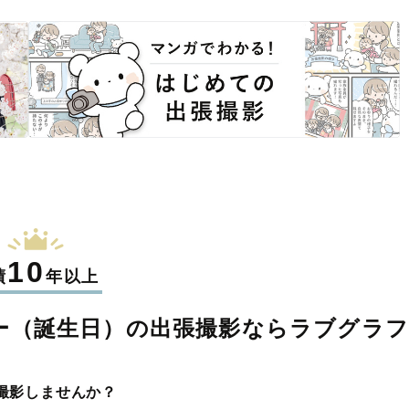
10
績
年以上
ー（誕生日）の
出張撮影なら
ラブグラ
撮影しませんか？