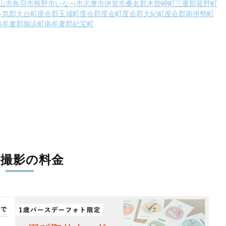
山市
鳥羽市
熊野市
いなべ市
志摩市
伊賀市
桑名郡木曽岬町
三重郡菰野町
多気郡大台町
度会郡玉城町
度会郡度会町
度会郡大紀町
度会郡南伊勢町
南牟婁郡御浜町
南牟婁郡紀宝町
張撮影の料金