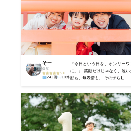
そー
『今日という日を、オンリーワ
愛知
に。』 笑顔だけじゃなく、泣い
5.0
241回
13件
顔も、無表情も。 その子らし...