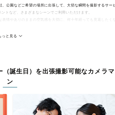
や神社、公園などご希望の場所に出張して、大切な瞬間を撮影するサー
ベントなど、さまざまなシーンでご利用いただけます。
な表情やありのままの空気感を大切に、何十年経っても見返したく
もっと見る
です。オリジナルの研修と厳正な審査に合格し、撮影技術やホスピ
に在籍しています。創業10年のノウハウを活かし、思い出に残る素
ー（誕生日）を
出張撮影可能なカメラマ
寧に調整。自然な雰囲気を残しつつも、おしゃれで洗練された仕上
ン
える一枚に出会えます。まずは、ラブグラフの
撮影事例
をご覧くだ