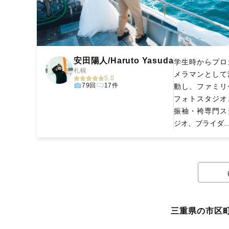
安田陽人/Haruto Yasuda
学生時からプロ
札幌
メラマンとして
5.0
79回
17件
動し、ファミリ
フォトスタジオ
振袖・袴専門ス
ジオ、ブライダ..
三重県の市区