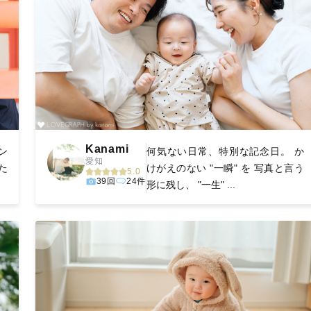
Kanami
ン
何気ない日常、特別な記念日。 か
愛知
た
けがえのない "一瞬" を 写真と言う
5.0
39回
24件
形に残し、 "一生" ...