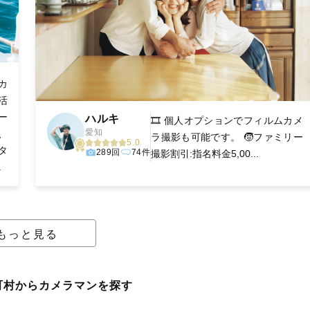
カ
活
ー
ハルキ
🎞️ 個人オプションでフィルムカメ
愛知
、
ラ撮影も可能です。 🧒ファミリー
5.0
タ
289回
74件
撮影割引:指名料金5,00...
.
もっと見る
町村からカメラマンを探す