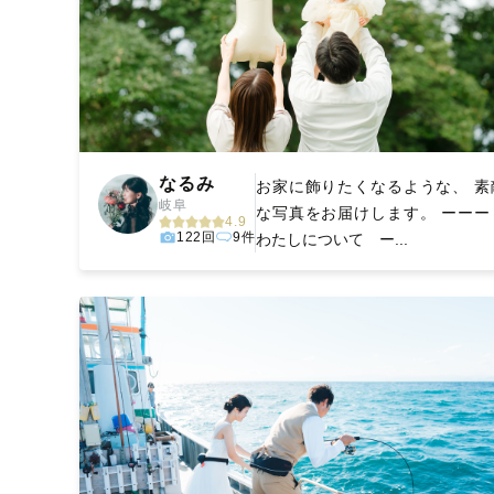
なるみ
お家に飾りたくなるような、 素
岐阜
な写真をお届けします。 ーー
4.9
122回
9件
わたしについて ー...