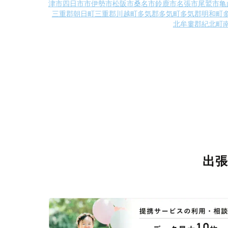
津市
四日市市
伊勢市
松阪市
桑名市
鈴鹿市
名張市
尾鷲市
亀
三重郡朝日町
三重郡川越町
多気郡多気町
多気郡明和町
北牟婁郡紀北町
出