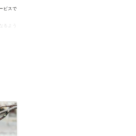
ービスで
なるよう
タリティ
影体験を
がりに。