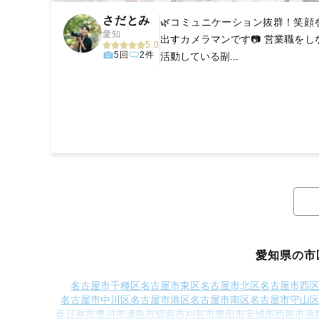
さだとみ
🌿コミュニケーション抜群！笑顔
愛知
出すカメラマンです📷 営業職をし
5.0
5回
2件
活動している副...
愛知県の市
名古屋市千種区
名古屋市東区
名古屋市北区
名古屋市西
名古屋市中川区
名古屋市港区
名古屋市南区
名古屋市守山
春日井市
豊川市
津島市
碧南市
刈谷市
豊田市
安城市
西尾市
蒲