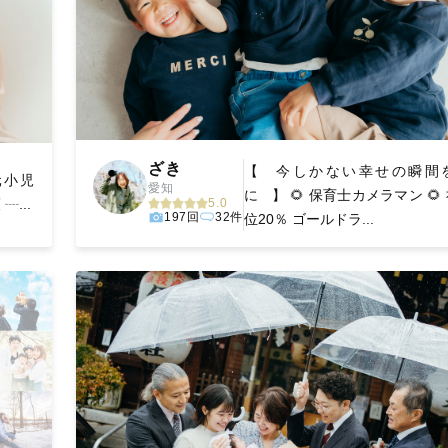
ざき
【 今しかない幸せの瞬間
🏻元小児
愛知
に 】 🌻 保育士カメラマン 🌻
...
5.0
197回
32件
位20％ ゴールドラ...