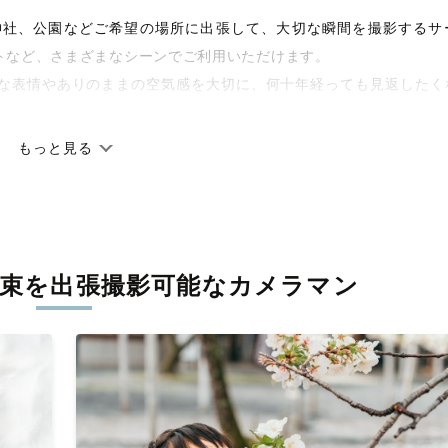
宅や神社、公園などご希望の場所に出張して、大切な瞬間を撮影するサ
トなど、さまざまなシーンでご利用いただけます。
な表情やありのままの空気感を大切に、何十年経っても見返したく
もっと見る
です。オリジナルの研修と厳正な審査に合格し、撮影技術やホスピ
しています。創業10年のノウハウを活かし、思い出に残る素敵な撮
束を
出張撮影可能なカメラマン
寧に調整。自然な雰囲気を残しつつも、おしゃれで洗練された仕上
枚に出会えます。まずは、ラブグラフの
撮影事例
をご覧ください。