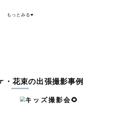
市
弥富市
みよし市
あま市
長久手市
愛知郡東郷町
西春日井郡豊山町
丹羽郡
郡阿久比町
知多郡東浦町
知多郡南知多町
知多郡美浜町
知多郡武豊町
額田
もっとみる
楽町
北設楽郡東栄町
北設楽郡豊根村
ケ・花束の出張撮影事例