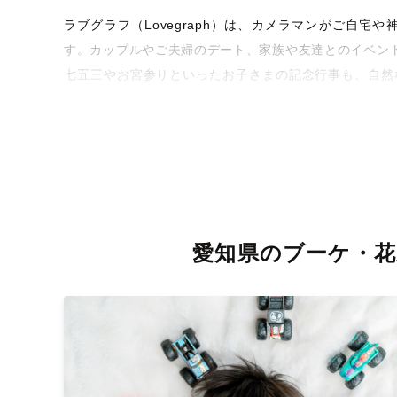
ラブグラフ（Lovegraph）は、カメラマンがご自
す。カップルやご夫婦のデート、家族や友達とのイベン
七五三やお宮参りといったお子さまの記念行事も、自然
な写真に仕上げます。
全国一律の安心料金でプロ品質をお届け
料金は全国どこでも一律。わかりやすく安心の価格設定
を身につけたプロのカメラマンが全国47都道府県に在籍
お届けします。
愛知県のブーケ・花
丁寧なレタッチで思い出を美しく仕上げます
撮影後は、独自の編集技術で写真の明るさや色合いを丁
きっと「こんな写真を撮ってほしかった！」と思える一