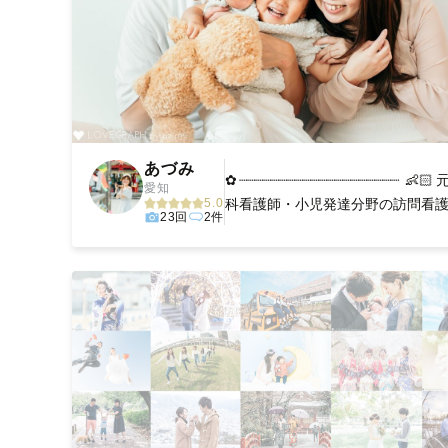
あづみ
✿┈┈┈┈┈┈┈┈┈┈┈┈┈┈┈┈┈┈┈┈ 👶
愛知
5.0
科看護師・小児発達分野の訪問看護 ┈
23回
2件