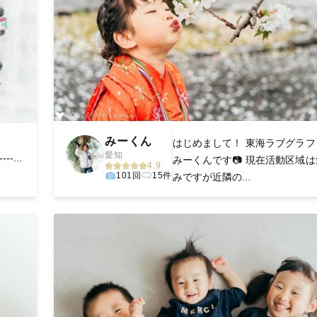
みーくん
はじめまして！ 東海ラブグラフ
愛知
----...
みーくんです📷 現在活動区域
4.9
101回
15件
みですが近隣の...