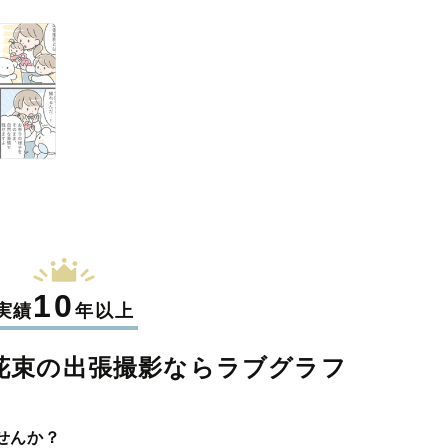
10
実績
年以上
花束の
出張撮影なら
ラブグラフ
せんか？