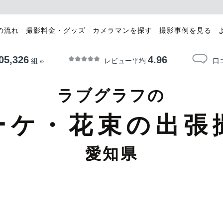
の流れ
撮影料金・グッズ
カメラマンを探す
撮影事例を見る
05,326
4.96
レビュー平均
口
組
※
ラブグラフの
ーケ・花束の出張
愛知県