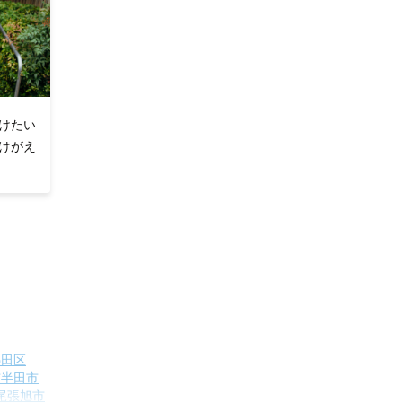
けたい
けがえ
熱田区
市
半田市
尾張旭市