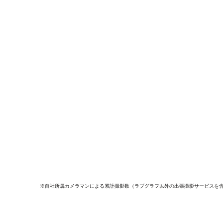
※自社所属カメラマンによる累計撮影数（ラブグラフ以外の出張撮影サービスを