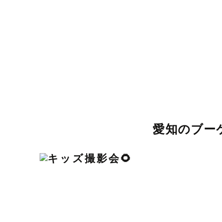
高浜市
岩倉市
豊明市
日進市
田原市
愛西市
清須市
北名古屋
丹羽郡扶桑町
海部郡大治町
海部郡蟹江町
海部郡飛島村
知多
北設楽郡設
愛知のブー