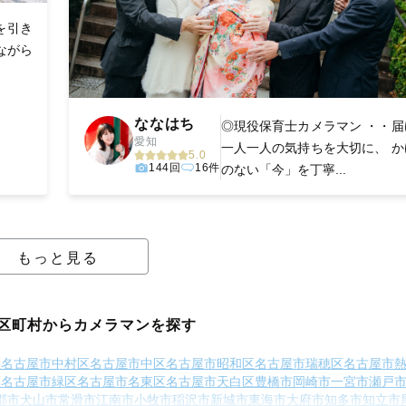
を引き
ながら
ななはち
◎現役保育士カメラマン ・・届
愛知
一人一人の気持ちを大切に、 か
5.0
144回
16件
のない「今」を丁寧...
もっと見る
区町村からカメラマンを探す
区
名古屋市中村区
名古屋市中区
名古屋市昭和区
名古屋市瑞穂区
名古屋市
区
名古屋市緑区
名古屋市名東区
名古屋市天白区
豊橋市
岡崎市
一宮市
瀬戸
郡市
犬山市
常滑市
江南市
小牧市
稲沢市
新城市
東海市
大府市
知多市
知立市