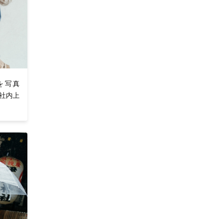
を写真
 社内上