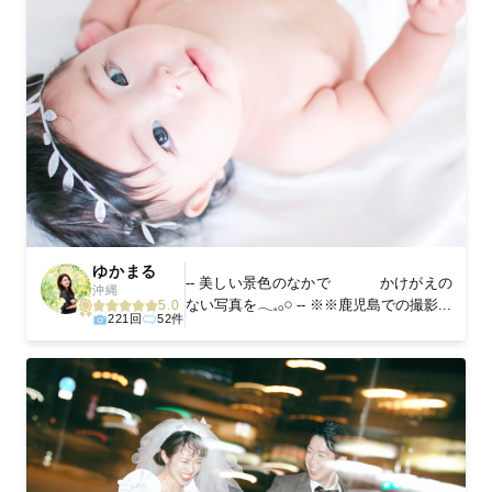
ゆかまる
-- 美しい景色のなかで かけがえの
沖縄
ない写真を𓂃𓈒𓂂𓏸 -- ※※鹿児島での撮影...
5.0
221回
52件