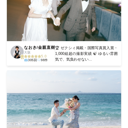
なおき/金親直樹
🏆 ゼクシィ掲載・国際写真賞入賞・
大阪
1,000組超の撮影実績 🍃 ゆるい雰囲
5.0
気で、気負わせない...
305回
98件