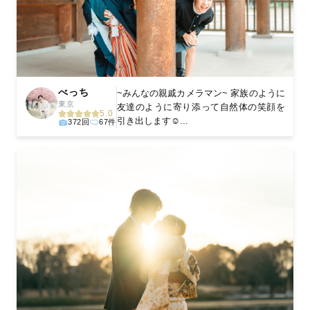
べっち
~みんなの親戚カメラマン~ 家族のように
東京
友達のように寄り添って自然体の笑顔を
5.0
引き出します☺️...
372回
67件