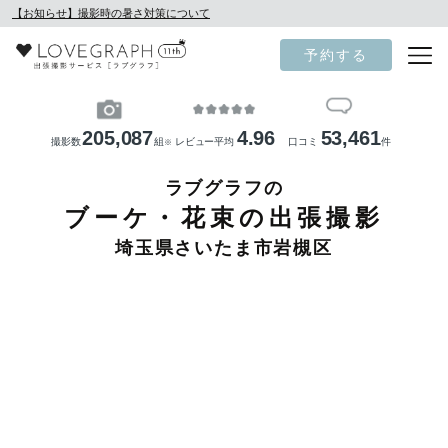
【お知らせ】撮影時の暑さ対策について
予約する
205,087
4.96
53,461
撮影数
組
レビュー平均
口コミ
件
※
ラブグラフの
ブーケ・花束の出張撮影
埼玉県さいたま市岩槻区