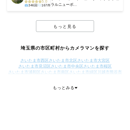
5.0
ラルニューボ...
346回
167件
もっと見る
埼玉県の市区町村からカメラマンを探す
さいたま市西区
さいたま市北区
さいたま市大宮区
さいたま市見沼区
さいたま市中央区
さいたま市桜区
さいたま市浦和区
さいたま市南区
さいたま市緑区
川越市
熊谷市
川口市
行田市
秩父市
所沢市
飯能市
加須市
本庄市
東松山市
春日部市
狭山市
羽生市
鴻巣市
深谷市
上尾市
草加市
越谷市
蕨市
もっとみる
戸田市
入間市
朝霞市
志木市
和光市
新座市
桶川市
久喜市
北本市
八潮市
富士見市
三郷市
蓮田市
坂戸市
幸手市
鶴ヶ島市
日高市
吉川市
ふじみ野市
白岡市
北足立郡伊奈町
入間郡三芳町
入間郡毛呂山町
入間郡越生町
比企郡滑川町
比企郡嵐山町
比企郡小川町
比企郡川島町
比企郡吉見町
比企郡鳩山町
比企郡ときがわ町
秩父郡横瀬町
秩父郡皆野町
秩父郡長瀞町
秩父郡小鹿野町
秩父郡東秩父村
児玉郡美里町
児玉郡神川町