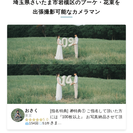
埼玉県さいたま市岩槻区のブーケ・花束を
料金は全国どこでも一律。わかりやすく安心の価格設定です。オ
リジナルの研修と厳正な審査に合格し、撮影技術やホスピタリテ
出張撮影可能なカメラマン
ィを身につけたプロのカメラマンが全国47都道府県に在籍してい
ます。創業10年のノウハウを活かし、思い出に残る素敵な撮影体
験をお届けします。
丁寧なレタッチで思い出を美しく仕上げます
撮影後は、独自の編集技術で写真の明るさや色合いを丁寧に調
整。自然な雰囲気を残しつつも、おしゃれで洗練された仕上がり
に。きっと「こんな写真を撮ってほしかった！」と思える一枚に
出会えます。まずは、ラブグラフの
撮影事例
をご覧ください。
おさく
[指名特典] 🎁特典① ご指名して頂いた方
東京
には『100枚以上』 お写真納品させて頂
5.0
きま...
154回
51件