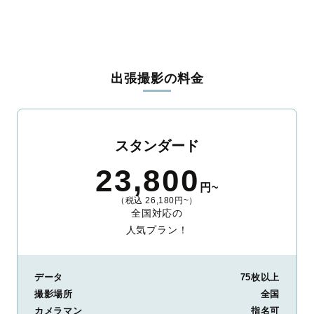
児玉郡上里町
大里郡寄居町
南埼玉郡宮代町
北葛飾郡杉戸町
北葛飾郡松伏町
出張撮影の料金
スタンダード
23,800
円~
（税込 26,180円~）
全国対応の
人気プラン！
データ
75枚以上
撮影場所
全国
カメラマン
指名可