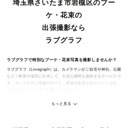
埼玉県さいたま市岩槻区のブー
ケ・花束の
出張撮影なら
ラブグラフ
ラブグラフで特別なブーケ・花束写真を撮影しませんか？
ラブグラフ（Lovegraph）は、カメラマンがご自宅や神社、公園
などご希望の場所に出張して、大切な瞬間を撮影するサービスで
す。カップルやご夫婦のデート、家族や友達とのイベントなど、
さまざまなシーンでご利用いただけます。
七五三やお宮参りといったお子さまの記念行事も、自然な表情や
ありのままの空気感を大切に、何十年経っても見返したくなるよ
もっと見る
うな写真に仕上げます。
全国一律の安心料金でプロ品質をお届け