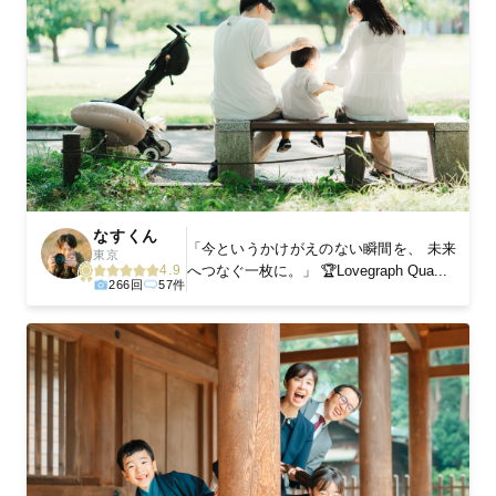
なすくん
「今というかけがえのない瞬間を、 未来
東京
へつなぐ一枚に。」 🏆Lovegraph Qua...
4.9
266回
57件