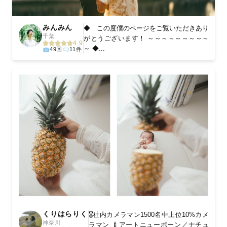
みんみん
◆ この度僕のページをご覧いただきあり
千葉
がとうございます！ ～～～～～～～～～
4.9
～ ◆...
49回
11件
くりはらりく
🎖️社内カメラマン1500名中上位10%カメ
神奈川
ラマン 🍼アートニューボーン／ナチュ