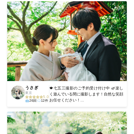
うさぎ
🍁七五三撮影のご予約受け付け中 🌿楽し
東京
く遊んでいる間に撮影します！自然な笑顔
5.0
お任せください！...
26回
12件