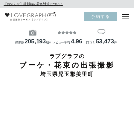
【お知らせ】撮影時の暑さ対策について
予約する
205,193
4.96
53,473
撮影数
組
レビュー平均
口コミ
件
※
ラブグラフの
ブーケ・花束の出張撮影
埼玉県児玉郡美里町