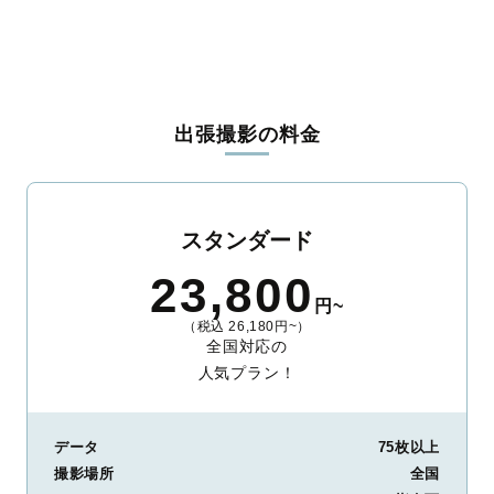
児玉郡神川町
児玉郡上里町
大里郡寄居町
南埼玉郡宮代町
北葛飾郡杉戸町
北葛飾郡松伏町
出張撮影の料金
スタンダード
23,800
円~
（税込 26,180円~）
全国対応の
人気プラン！
データ
75枚以上
撮影場所
全国