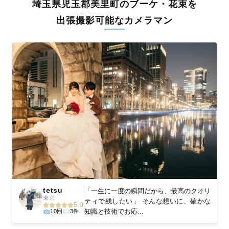
埼玉県児玉郡美里町のブーケ・花束を
料金は全国どこでも一律。わかりやすく安心の価格設定です。オ
リジナルの研修と厳正な審査に合格し、撮影技術やホスピタリテ
出張撮影可能なカメラマン
ィを身につけたプロのカメラマンが全国47都道府県に在籍してい
ます。創業10年のノウハウを活かし、思い出に残る素敵な撮影体
験をお届けします。
丁寧なレタッチで思い出を美しく仕上げます
撮影後は、独自の編集技術で写真の明るさや色合いを丁寧に調
整。自然な雰囲気を残しつつも、おしゃれで洗練された仕上がり
に。きっと「こんな写真を撮ってほしかった！」と思える一枚に
出会えます。まずは、ラブグラフの
撮影事例
をご覧ください。
tetsu
「一生に一度の瞬間だから、最高のクオリ
東京
ティで残したい」 そんな想いに、確かな
5.0
知識と技術でお応...
10回
3件