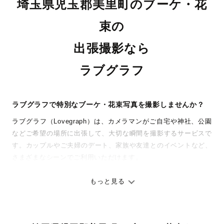
埼玉県児玉郡美里町のブーケ・花
束の
出張撮影なら
ラブグラフ
ラブグラフで特別なブーケ・花束写真を撮影しませんか？
ラブグラフ（Lovegraph）は、カメラマンがご自宅や神社、公園
などご希望の場所に出張して、大切な瞬間を撮影するサービスで
す。カップルやご夫婦のデート、家族や友達とのイベントなど、
さまざまなシーンでご利用いただけます。
七五三やお宮参りといったお子さまの記念行事も、自然な表情や
ありのままの空気感を大切に、何十年経っても見返したくなるよ
もっと見る
うな写真に仕上げます。
全国一律の安心料金でプロ品質をお届け