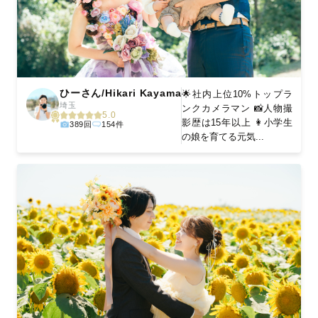
ひーさん/Hikari Kayama
🌟社内上位10%トップラ
埼玉
ンクカメラマン 📸人物撮
5.0
影歴は15年以上 👩小学生
389回
154件
の娘を育てる元気...