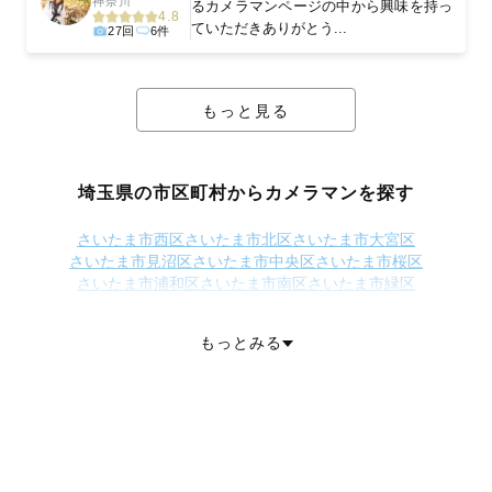
神奈川
るカメラマンページの中から興味を持っ
4.8
ていただきありがとう...
27回
6件
もっと見る
埼玉県の市区町村からカメラマンを探す
さいたま市西区
さいたま市北区
さいたま市大宮区
さいたま市見沼区
さいたま市中央区
さいたま市桜区
さいたま市浦和区
さいたま市南区
さいたま市緑区
さいたま市岩槻区
川越市
熊谷市
川口市
行田市
秩父市
所沢市
飯能市
加須市
本庄市
東松山市
春日部市
狭山市
羽生市
鴻巣市
もっとみる
深谷市
上尾市
草加市
越谷市
蕨市
戸田市
入間市
朝霞市
志木市
和光市
新座市
桶川市
久喜市
北本市
八潮市
富士見市
三郷市
蓮田市
坂戸市
幸手市
鶴ヶ島市
日高市
吉川市
ふじみ野市
白岡市
北足立郡伊奈町
入間郡三芳町
入間郡毛呂山町
入間郡越生町
比企郡滑川町
比企郡嵐山町
比企郡小川町
比企郡川島町
比企郡吉見町
比企郡鳩山町
比企郡ときがわ町
秩父郡横瀬町
秩父郡皆野町
秩父郡長瀞町
秩父郡小鹿野町
秩父郡東秩父村