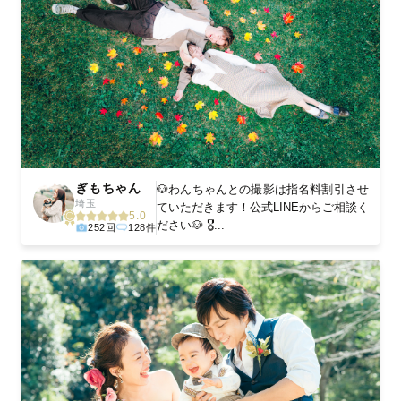
ぎもちゃん
🐶わんちゃんとの撮影は指名料割引させ
埼玉
ていただきます！公式LINEからご相談く
5.0
ださい🐶 🎖...
252回
128件