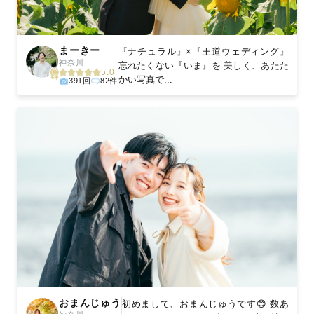
まーきー
『ナチュラル』×『王道ウェディング』
神奈川
忘れたくない『いま』を 美しく、あたた
5.0
かい写真で...
391回
82件
おまんじゅう
初めまして、おまんじゅうです😊 数あ