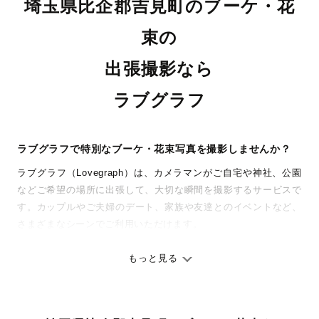
埼玉県比企郡吉見町のブーケ・花
束の
出張撮影なら
ラブグラフ
ラブグラフで特別なブーケ・花束写真を撮影しませんか？
ラブグラフ（Lovegraph）は、カメラマンがご自宅や神社、公園
などご希望の場所に出張して、大切な瞬間を撮影するサービスで
す。カップルやご夫婦のデート、家族や友達とのイベントなど、
さまざまなシーンでご利用いただけます。
七五三やお宮参りといったお子さまの記念行事も、自然な表情や
ありのままの空気感を大切に、何十年経っても見返したくなるよ
もっと見る
うな写真に仕上げます。
全国一律の安心料金でプロ品質をお届け