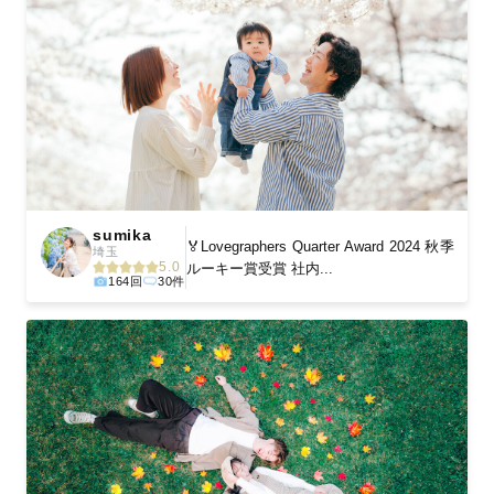
sumika
🏅Lovegraphers Quarter Award 2024 秋季
埼玉
5.0
ルーキー賞受賞 社内...
164回
30件