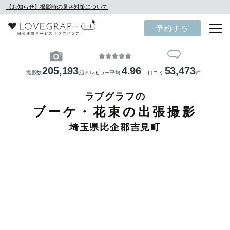
【お知らせ】撮影時の暑さ対策について
予約する
205,193
4.96
53,473
撮影数
組
レビュー平均
口コミ
件
※
ラブグラフの
ブーケ・花束の出張撮影
埼玉県比企郡吉見町