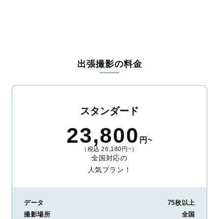
児玉郡神川町
児玉郡上里町
大里郡寄居町
南埼玉郡宮代町
北葛飾郡杉戸町
北葛飾郡松伏町
出張撮影の料金
スタンダード
23,800
円~
（税込 26,180円~）
全国対応の
人気プラン！
データ
75枚以上
撮影場所
全国