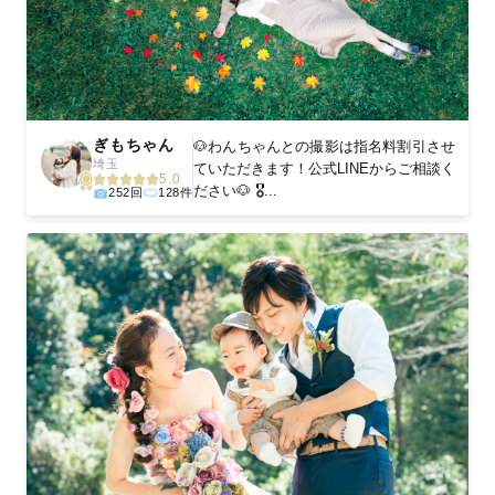
ぎもちゃん
🐶わんちゃんとの撮影は指名料割引させ
埼玉
ていただきます！公式LINEからご相談く
5.0
ださい🐶 🎖...
252回
128件