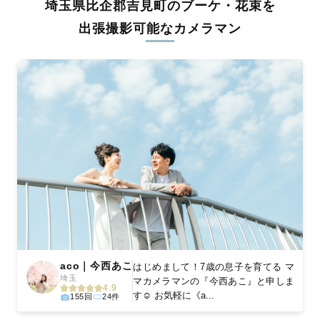
埼玉県比企郡吉見町のブーケ・花束を
料金は全国どこでも一律。わかりやすく安心の価格設定です。オ
リジナルの研修と厳正な審査に合格し、撮影技術やホスピタリテ
出張撮影可能なカメラマン
ィを身につけたプロのカメラマンが全国47都道府県に在籍してい
ます。創業10年のノウハウを活かし、思い出に残る素敵な撮影体
験をお届けします。
丁寧なレタッチで思い出を美しく仕上げます
撮影後は、独自の編集技術で写真の明るさや色合いを丁寧に調
整。自然な雰囲気を残しつつも、おしゃれで洗練された仕上がり
に。きっと「こんな写真を撮ってほしかった！」と思える一枚に
出会えます。まずは、ラブグラフの
撮影事例
をご覧ください。
aco｜今西あこ
はじめまして！7歳の息子を育てる マ
埼玉
マカメラマンの『今西あこ』と申しま
4.9
す☺︎ お気軽に《a...
155回
24件