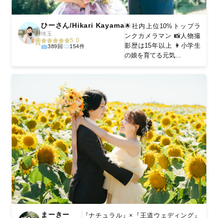
ひーさん/Hikari Kayama
🌟社内上位10%トップラ
埼玉
ンクカメラマン 📸人物撮
5.0
影歴は15年以上 👩小学生
389回
154件
の娘を育てる元気...
まーきー
『ナチュラル』×『王道ウェディング』