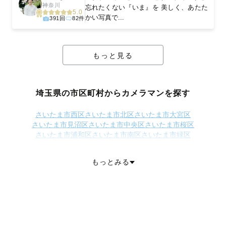
神奈川
忘れたくない『いま』を 美しく、あたた
5.0
かい写真で...
391回
82件
もっと見る
埼玉県の市区町村からカメラマンを探す
さいたま市西区
さいたま市北区
さいたま市大宮区
さいたま市見沼区
さいたま市中央区
さいたま市桜区
さいたま市浦和区
さいたま市南区
さいたま市緑区
さいたま市岩槻区
川越市
熊谷市
川口市
行田市
秩父市
所沢市
飯能市
加須市
本庄市
東松山市
春日部市
狭山市
羽生市
鴻巣市
もっとみる
深谷市
上尾市
草加市
越谷市
蕨市
戸田市
入間市
朝霞市
志木市
和光市
新座市
桶川市
久喜市
北本市
八潮市
富士見市
三郷市
蓮田市
坂戸市
幸手市
鶴ヶ島市
日高市
吉川市
ふじみ野市
白岡市
北足立郡伊奈町
入間郡三芳町
入間郡毛呂山町
入間郡越生町
比企郡滑川町
比企郡嵐山町
比企郡小川町
比企郡川島町
比企郡鳩山町
比企郡ときがわ町
秩父郡横瀬町
秩父郡皆野町
秩父郡長瀞町
秩父郡小鹿野町
秩父郡東秩父村
児玉郡美里町