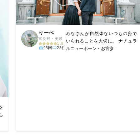
りーべ
みなさんが自然体ないつもの姿で
富良野・美瑛
いられることを大切に。 ナチュラ
5.0
95回
28件
ルニューボーン・お宮参...
を
し