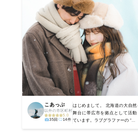
こあっぷ
はじめまして。 北海道の大自然
以外の市区町村
舞台に帯広市を拠点として活動
5.0
35回
14件
ています。ラブグラファーの “...