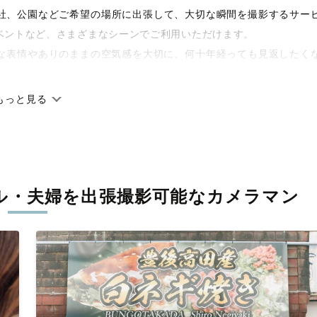
や神社、公園などご希望の場所に出張して、大切な瞬間を撮影するサー
ベントなど、さまざまなシーンでご利用いただけます。
な表情やありのままの空気感を大切に、何十年経っても見返したく
もっと見る
です。オリジナルの研修と厳正な審査に合格し、撮影技術やホスピ
に在籍しています。創業10年のノウハウを活かし、思い出に残る素
ル・夫婦を
出張撮影可能なカメラマン
寧に調整。自然な雰囲気を残しつつも、おしゃれで洗練された仕上
える一枚に出会えます。まずは、ラブグラフの
撮影事例
をご覧くだ