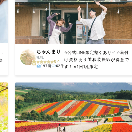
ちゃんまり
⭐️公式LINE限定割引あり✅ ⭐️着付
-
札幌
け資格あり👘和装撮影が得意で
さ
5.0
197回
62件
す！ ⭐️1日1組限定...