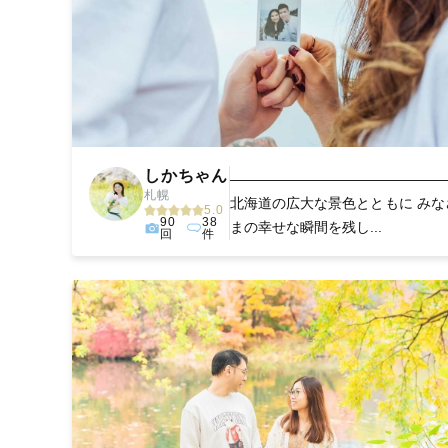
しかちゃん
————————————————
札幌
北海道の広大な景色とともに みな
5.0
90
38
まの幸せな瞬間を残し...
回
件