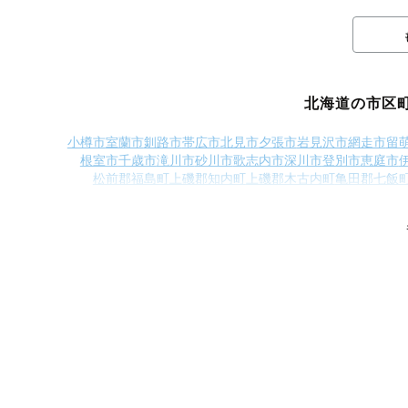
北海道の市区
小樽市
室蘭市
釧路市
帯広市
北見市
夕張市
岩見沢市
網走市
留
根室市
千歳市
滝川市
砂川市
歌志内市
深川市
登別市
恵庭市
松前郡福島町
上磯郡知内町
上磯郡木古内町
亀田郡七飯
檜山郡上ノ国町
檜山郡厚沢部町
爾志郡乙部町
奥尻郡奥尻町
磯谷郡蘭越町
虻田郡ニセコ町
虻田郡真狩村
虻田郡留寿都村
古宇郡泊村
古宇郡神恵内村
積丹郡積丹町
古平郡古平町
余
空知郡上砂川町
夕張郡由仁町
夕張郡栗山町
樺戸郡月形町
樺
雨竜郡北竜町
雨竜郡沼田町
上川郡鷹栖町
上川郡東神楽
勇払郡占冠村
上川郡和寒町
上川郡剣淵町
上川郡下川町
中
留萌郡小平町
苫前郡苫前町
苫前郡羽幌町
苫前郡初山別村
枝幸郡枝幸町
天塩郡豊富町
礼文郡礼文町
利尻郡利尻町
利
斜里郡清里町
斜里郡小清水町
常呂郡訓子府町
常呂郡置戸
紋別郡西興部村
紋別郡雄武町
網走郡大空町
虻田郡豊浦町
勇払郡むかわ町
沙流郡日高町
沙流郡平取町
新冠郡新冠町
浦
河東郡士幌町
河東郡上士幌町
河東郡鹿追町
上川郡新得町