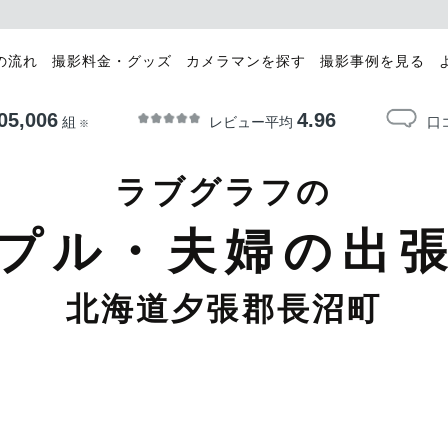
の流れ
撮影料金・グッズ
カメラマンを探す
撮影事例を見る
05,006
4.96
レビュー平均
口
組
※
ラブグラフの
プル・夫婦の出
北海道夕張郡長沼町