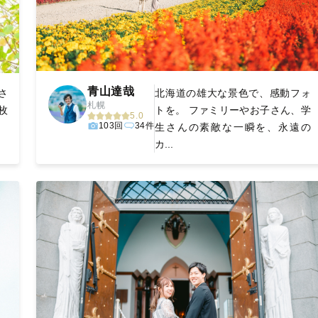
青山達哉
さ
北海道の雄大な景色で、感動フォ
札幌
枚
トを。 ファミリーやお子さん、学
5.0
103回
34件
生さんの素敵な一瞬を、永遠の
カ...