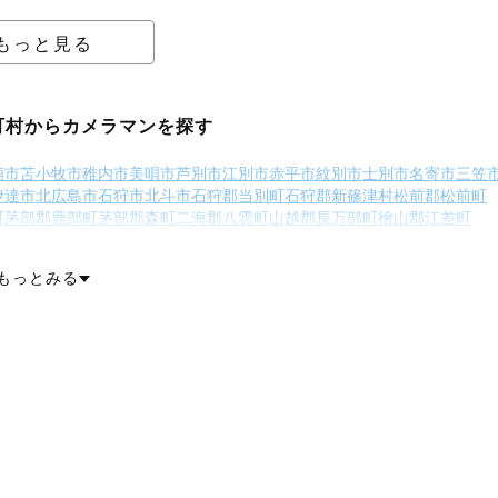
もっと見る
町村からカメラマンを探す
萌市
苫小牧市
稚内市
美唄市
芦別市
江別市
赤平市
紋別市
士別市
名寄市
三笠
伊達市
北広島市
石狩市
北斗市
石狩郡当別町
石狩郡新篠津村
松前郡松前町
町
茅部郡鹿部町
茅部郡森町
二海郡八雲町
山越郡長万部町
檜山郡江差町
瀬棚郡今金町
久遠郡せたな町
島牧郡島牧村
寿都郡寿都町
寿都郡黒松内町
虻田郡喜茂別町
虻田郡京極町
虻田郡倶知安町
岩内郡共和町
岩内郡岩内町
もっとみる
市郡仁木町
余市郡余市町
余市郡赤井川村
空知郡南幌町
空知郡奈井江町
戸郡浦臼町
樺戸郡新十津川町
雨竜郡妹背牛町
雨竜郡秩父別町
雨竜郡雨竜
町
上川郡当麻町
上川郡比布町
上川郡愛別町
上川郡上川町
上川郡東川町
川郡美深町
中川郡音威子府村
中川郡中川町
雨竜郡幌加内町
増毛郡増毛町
天塩郡遠別町
天塩郡天塩町
宗谷郡猿払村
枝幸郡浜頓別町
枝幸郡中頓別町
尻郡利尻富士町
天塩郡幌延町
網走郡美幌町
網走郡津別町
斜里郡斜里町
町
常呂郡佐呂間町
紋別郡遠軽町
紋別郡湧別町
紋別郡滝上町
紋別郡興部町
有珠郡壮瞥町
白老郡白老町
勇払郡厚真町
虻田郡洞爺湖町
勇払郡安平町
河郡浦河町
様似郡様似町
幌泉郡えりも町
日高郡新ひだか町
河東郡音更町
上川郡清水町
河西郡芽室町
河西郡中札内村
河西郡更別村
広尾郡大樹町