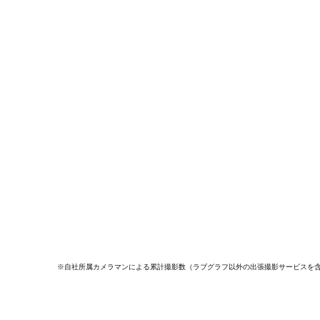
※自社所属カメラマンによる累計撮影数（ラブグラフ以外の出張撮影サービスを