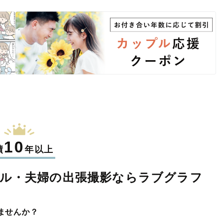
10
績
年以上
ル・夫婦の
出張撮影なら
ラブグラフ
ませんか？