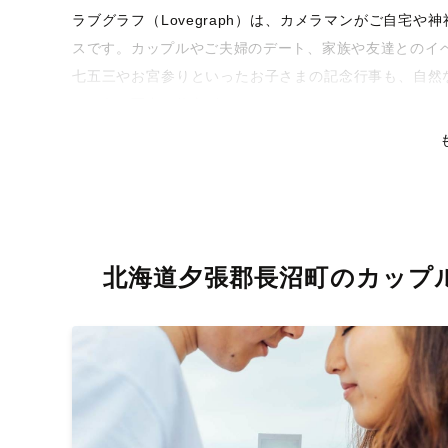
ラブグラフ（Lovegraph）は、カメラマンがご自宅
スです。カップルやご夫婦のデート、家族や友達とのイ
七五三やお宮参りといったお子さまの記念行事も、自然
るような写真に仕上げます。
全国一律の安心料金でプロ品質をお届け
料金は全国どこでも一律。わかりやすく安心の価格設定
リティを身につけたプロのカメラマンが全国47都道府県
な撮影体験をお届けします。
北海道夕張郡長沼町のカップ
丁寧なレタッチで思い出を美しく仕上げます
撮影後は、独自の編集技術で写真の明るさや色合いを丁
りに。きっと「こんな写真を撮ってほしかった！」と思
い。