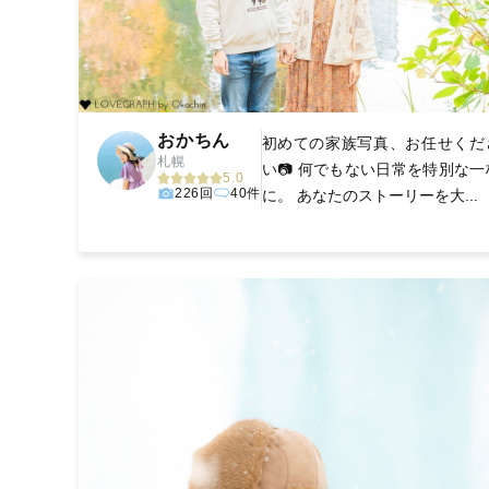
おかちん
初めての家族写真、お任せくだ
札幌
い📷 何でもない日常を特別な一
5.0
226回
40件
に。 あなたのストーリーを大...