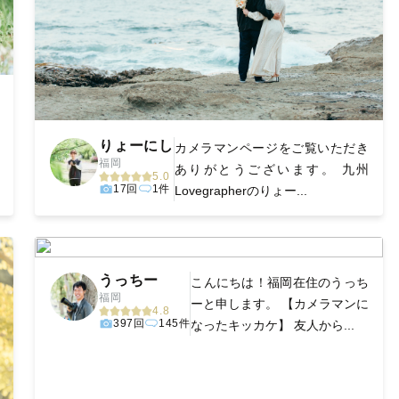
りょーにし
カメラマンページをご覧いただき
福岡
ありがとうございます。 九州
5.0
17回
1件
Lovegrapherのりょー...
うっちー
‪こんにちは！福岡在住のうっち
福岡
ーと申します。 【カメラマンに
4.8
397回
145件
なったキッカケ】 友人から...