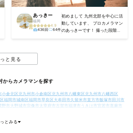
あっきー
初めまして 九州北部を中心に活
福岡
動しています、 プロカメラマン
4.9
436回
64件
のあっきーです！ 撮った段階...
っと見る
村からカメラマンを探す
市小倉北区
北九州市小倉南区
北九州市八幡東区
北九州市八幡西区
区
福岡市城南区
福岡市早良区
大牟田市
久留米市
直方市
飯塚市
田川市
紫野市
大野城市
宗像市
太宰府市
古賀市
福津市
うきは市
宮若市
嘉麻市
糟屋郡志免町
糟屋郡須惠町
糟屋郡新宮町
糟屋郡久山町
糟屋郡粕屋町
手郡小竹町
鞍手郡鞍手町
嘉穂郡桂川町
朝倉郡筑前町
朝倉郡東峰村
っとみる
田川郡添田町
田川郡糸田町
田川郡川崎町
田川郡大任町
田川郡赤村
やこ町
築上郡吉富町
築上郡上毛町
築上郡築上町