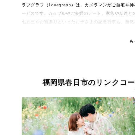
ラブグラフ（Lovegraph）は、カメラマンがご自宅
ービスです。カップルやご夫婦のデート、家族や友達と
七五三やお宮参りといったお子さまの記念行事も、自然
くなるような写真に仕上げます。
も
全国一律の安心料金でプロ品質をお届け
料金は全国どこでも一律。わかりやすく安心の価格設定
ピタリティを身につけたプロのカメラマンが全国47都道
残る素敵な撮影体験をお届けします。
福岡県春日市のリンクコ
丁寧なレタッチで思い出を美しく仕上げます
撮影後は、独自の編集技術で写真の明るさや色合いを丁
上がりに。きっと「こんな写真を撮ってほしかった！」
覧ください。