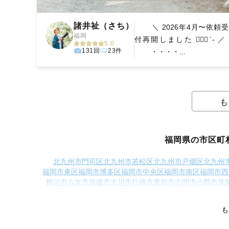
諸井祉（さち）
＼ 2026年4月〜依頼受
福岡
付再開しました 🙋🏻‍♀️´- ／
5.0
131回
23件
・・・・...
も
福岡県の市区町
北九州市門司区
北九州市若松区
北九州市戸畑区
北九州
福岡市東区
福岡市博多区
福岡市中央区
福岡市南区
福岡市西
柳川市
八女市
筑後市
大川市
行橋市
豊前市
中間市
小郡市
筑
朝倉市
みやま市
糸島市
那珂川市
糟屋郡宇美町
糟屋郡篠栗町
遠賀郡芦屋町
遠賀郡水巻町
遠賀郡岡垣町
遠賀郡遠賀町
鞍
も
三井郡大刀洗町
三潴郡大木町
八女郡広川町
田川郡香春町
田川郡福智町
京都郡苅田町
京都郡み