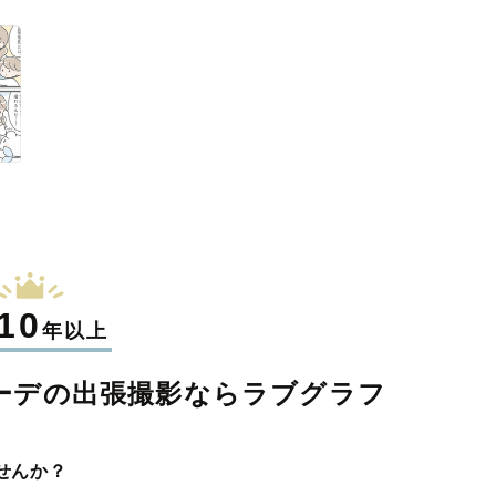
10
年以上
ーデの
出張撮影なら
ラブグラフ
せんか？