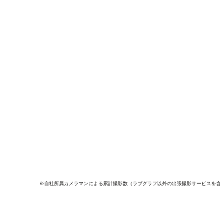
※自社所属カメラマンによる累計撮影数（ラブグラフ以外の出張撮影サービスを