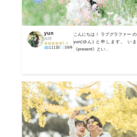
yun
こんにちは！ ラブグラファー の
福岡
yun(ゆん) と申します。 いま
5.0
111回
38件
《present》とい...