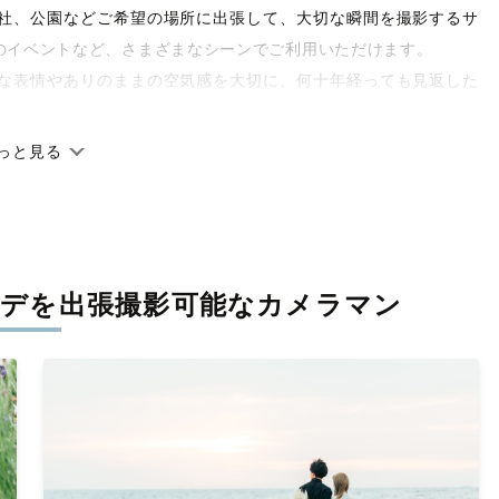
や神社、公園などご希望の場所に出張して、大切な瞬間を撮影するサ
のイベントなど、さまざまなシーンでご利用いただけます。
な表情やありのままの空気感を大切に、何十年経っても見返した
っと見る
です。オリジナルの研修と厳正な審査に合格し、撮影技術やホス
府県に在籍しています。創業10年のノウハウを活かし、思い出に
ーデを
出張撮影可能なカメラマン
寧に調整。自然な雰囲気を残しつつも、おしゃれで洗練された仕
と思える一枚に出会えます。まずは、ラブグラフの
撮影事例
をご