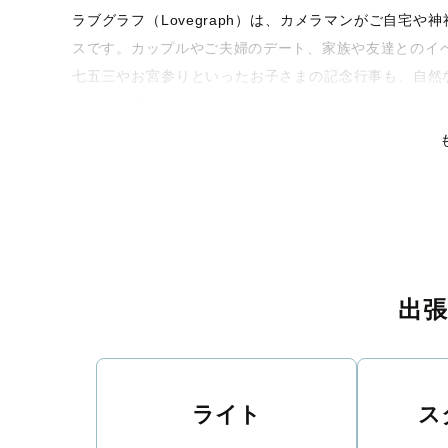
ラブグラフ（Lovegraph）は、カメラマンがご自宅
スです。カップルやご夫婦のデート、家族や友達とのイ
七五三やお宮参りといったお子さまの記念行事も、自然
るような写真に仕上げます。
全国一律の安心料金でプロ品質をお届け
料金は全国どこでも一律。わかりやすく安心の価格設定
リティを身につけたプロのカメラマンが全国47都道府県
な撮影体験をお届けします。
丁寧なレタッチで思い出を美しく仕上げます
出
撮影後は、独自の編集技術で写真の明るさや色合いを丁
りに。きっと「こんな写真を撮ってほしかった！」と思
い。
ライト
ス