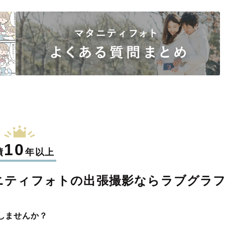
10
績
年以上
ニティフォトの
出張撮影なら
ラブグラ
しませんか？