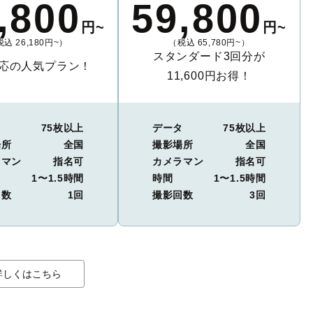
,800
59,800
円~
円~
込 26,180円~）
（税込 65,780円~）
スタンダード3回分が
応の人気プラン！
11,600円お得！
タ
75枚以上
データ
75枚以上
場所
全国
撮影場所
全国
ラマン
指名可
カメラマン
指名可
1〜1.5時間
時間
1〜1.5時間
回数
1回
撮影回数
3回
詳しくはこちら