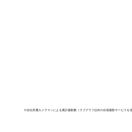
※自社所属カメラマンによる累計撮影数（ラブグラフ以外の出張撮影サービスを