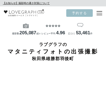
【お知らせ】撮影時の暑さ対策について
予約する
205,087
4.96
53,461
撮影数
組
レビュー平均
口コミ
件
※
ラブグラフの
マタニティフォトの出張撮影
秋田県雄勝郡羽後町