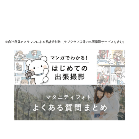
※自社所属カメラマンによる累計撮影数（ラブグラフ以外の出張撮影サービスを含む）