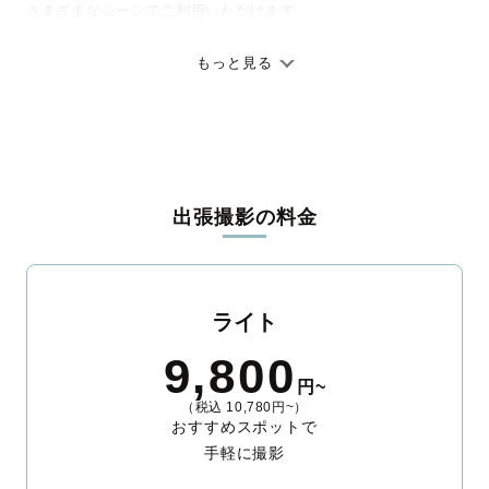
さまざまなシーンでご利用いただけます。
七五三やお宮参りといったお子さまの記念行事も、自然な表情や
ありのままの空気感を大切に、何十年経っても見返したくなるよ
もっと見る
うな写真に仕上げます。
全国一律の安心料金でプロ品質をお届け
料金は全国どこでも一律。わかりやすく安心の価格設定です。オ
リジナルの研修と厳正な審査に合格し、撮影技術やホスピタリテ
出張撮影の料金
ィを身につけたプロのカメラマンが全国47都道府県に在籍してい
ます。創業10年のノウハウを活かし、思い出に残る素敵な撮影体
験をお届けします。
丁寧なレタッチで思い出を美しく仕上げます
ライト
撮影後は、独自の編集技術で写真の明るさや色合いを丁寧に調
9,800
整。自然な雰囲気を残しつつも、おしゃれで洗練された仕上がり
円~
に。きっと「こんな写真を撮ってほしかった！」と思える一枚に
（税込 10,780円~）
出会えます。まずは、ラブグラフの
撮影事例
をご覧ください。
おすすめスポットで
手軽に撮影