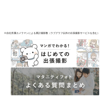
※自社所属カメラマンによる累計撮影数（ラブグラフ以外の出張撮影サービスを含む）