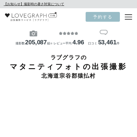
【お知らせ】撮影時の暑さ対策について
予約する
205,087
4.96
53,461
撮影数
組
レビュー平均
口コミ
件
※
ラブグラフの
マタニティフォトの出張撮影
北海道宗谷郡猿払村