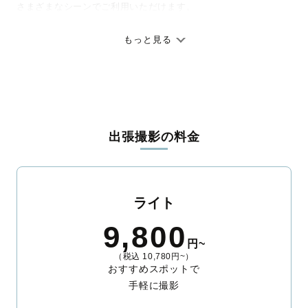
さまざまなシーンでご利用いただけます。
七五三やお宮参りといったお子さまの記念行事も、自然な表情や
ありのままの空気感を大切に、何十年経っても見返したくなるよ
もっと見る
うな写真に仕上げます。
全国一律の安心料金でプロ品質をお届け
料金は全国どこでも一律。わかりやすく安心の価格設定です。オ
リジナルの研修と厳正な審査に合格し、撮影技術やホスピタリテ
出張撮影の料金
ィを身につけたプロのカメラマンが全国47都道府県に在籍してい
ます。創業10年のノウハウを活かし、思い出に残る素敵な撮影体
験をお届けします。
丁寧なレタッチで思い出を美しく仕上げます
ライト
撮影後は、独自の編集技術で写真の明るさや色合いを丁寧に調
9,800
整。自然な雰囲気を残しつつも、おしゃれで洗練された仕上がり
円~
に。きっと「こんな写真を撮ってほしかった！」と思える一枚に
（税込 10,780円~）
出会えます。まずは、ラブグラフの
撮影事例
をご覧ください。
おすすめスポットで
手軽に撮影