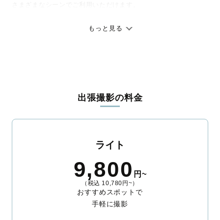
さまざまなシーンでご利用いただけます。
七五三やお宮参りといったお子さまの記念行事も、自然な表情や
ありのままの空気感を大切に、何十年経っても見返したくなるよ
もっと見る
うな写真に仕上げます。
全国一律の安心料金でプロ品質をお届け
料金は全国どこでも一律。わかりやすく安心の価格設定です。オ
リジナルの研修と厳正な審査に合格し、撮影技術やホスピタリテ
出張撮影の料金
ィを身につけたプロのカメラマンが全国47都道府県に在籍してい
ます。創業10年のノウハウを活かし、思い出に残る素敵な撮影体
験をお届けします。
丁寧なレタッチで思い出を美しく仕上げます
ライト
撮影後は、独自の編集技術で写真の明るさや色合いを丁寧に調
9,800
整。自然な雰囲気を残しつつも、おしゃれで洗練された仕上がり
円~
に。きっと「こんな写真を撮ってほしかった！」と思える一枚に
（税込 10,780円~）
出会えます。まずは、ラブグラフの
撮影事例
をご覧ください。
おすすめスポットで
手軽に撮影