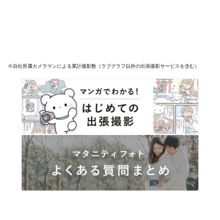
※自社所属カメラマンによる累計撮影数（ラブグラフ以外の出張撮影サービスを含む）