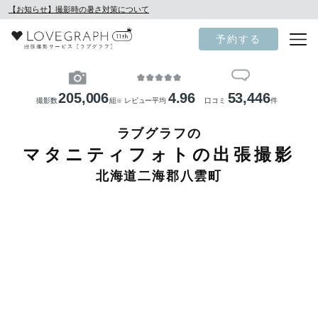
【お知らせ】撮影時の暑さ対策について
予約する
205,006
4.96
53,446
撮影数
組
レビュー平均
口コミ
件
※
ラブグラフの
マタニティフォトの出張撮影
北海道二海郡八雲町