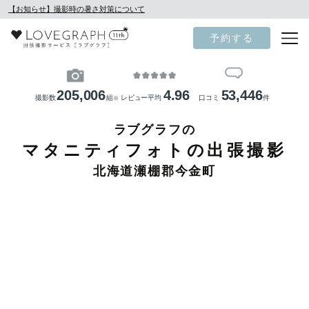
【お知らせ】撮影時の暑さ対策について
予約する
205,006
4.96
53,446
撮影数
組
レビュー平均
口コミ
件
※
ラブグラフの
マタニティフォトの出張撮影
北海道瀬棚郡今金町