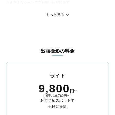
さまざまなシーンでご利用いただけます。
七五三やお宮参りといったお子さまの記念行事も、自然な表情や
ありのままの空気感を大切に、何十年経っても見返したくなるよ
もっと見る
うな写真に仕上げます。
全国一律の安心料金でプロ品質をお届け
料金は全国どこでも一律。わかりやすく安心の価格設定です。オ
リジナルの研修と厳正な審査に合格し、撮影技術やホスピタリテ
出張撮影の料金
ィを身につけたプロのカメラマンが全国47都道府県に在籍してい
ます。創業10年のノウハウを活かし、思い出に残る素敵な撮影体
験をお届けします。
丁寧なレタッチで思い出を美しく仕上げます
ライト
撮影後は、独自の編集技術で写真の明るさや色合いを丁寧に調
9,800
整。自然な雰囲気を残しつつも、おしゃれで洗練された仕上がり
円~
に。きっと「こんな写真を撮ってほしかった！」と思える一枚に
（税込 10,780円~）
出会えます。まずは、ラブグラフの
撮影事例
をご覧ください。
おすすめスポットで
手軽に撮影