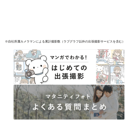
※自社所属カメラマンによる累計撮影数（ラブグラフ以外の出張撮影サービスを含む）