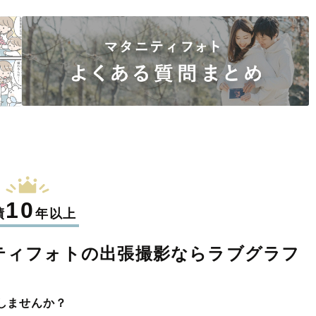
10
績
年以上
ティフォトの
出張撮影なら
ラブグラフ
しませんか？