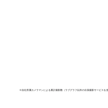
※自社所属カメラマンによる累計撮影数（ラブグラフ以外の出張撮影サービスを