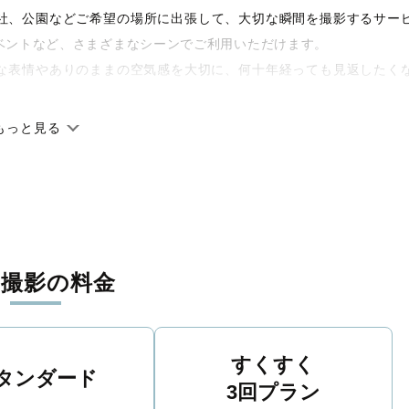
や神社、公園などご希望の場所に出張して、大切な瞬間を撮影するサー
ベントなど、さまざまなシーンでご利用いただけます。
な表情やありのままの空気感を大切に、何十年経っても見返したく
もっと見る
です。オリジナルの研修と厳正な審査に合格し、撮影技術やホスピ
に在籍しています。創業10年のノウハウを活かし、思い出に残る素
張撮影の料金
寧に調整。自然な雰囲気を残しつつも、おしゃれで洗練された仕上
える一枚に出会えます。まずは、ラブグラフの
撮影事例
をご覧くだ
すくすく
タンダード
3回プラン