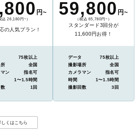
,800
59,800
円~
円~
込 26,180円~）
（税込 65,780円~）
スタンダード3回分が
応の人気プラン！
11,600円お得！
タ
75枚以上
データ
75枚以上
場所
全国
撮影場所
全国
ラマン
指名可
カメラマン
指名可
1〜1.5時間
時間
1〜1.5時間
回数
1回
撮影回数
3回
詳しくはこちら