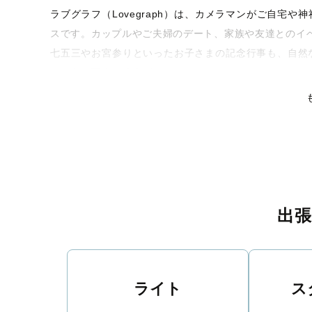
ラブグラフ（Lovegraph）は、カメラマンがご自宅
スです。カップルやご夫婦のデート、家族や友達とのイ
七五三やお宮参りといったお子さまの記念行事も、自然
るような写真に仕上げます。
全国一律の安心料金でプロ品質をお届け
料金は全国どこでも一律。わかりやすく安心の価格設定
リティを身につけたプロのカメラマンが全国47都道府県
な撮影体験をお届けします。
丁寧なレタッチで思い出を美しく仕上げます
出
撮影後は、独自の編集技術で写真の明るさや色合いを丁
りに。きっと「こんな写真を撮ってほしかった！」と思
い。
ライト
ス