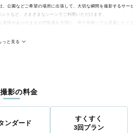
や神社、公園などご希望の場所に出張して、大切な瞬間を撮影するサー
ベントなど、さまざまなシーンでご利用いただけます。
な表情やありのままの空気感を大切に、何十年経っても見返したく
もっと見る
です。オリジナルの研修と厳正な審査に合格し、撮影技術やホスピ
に在籍しています。創業10年のノウハウを活かし、思い出に残る素
張撮影の料金
寧に調整。自然な雰囲気を残しつつも、おしゃれで洗練された仕上
える一枚に出会えます。まずは、ラブグラフの
撮影事例
をご覧くだ
すくすく
タンダード
3回プラン