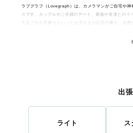
ラブグラフ（Lovegraph）は、カメラマンがご自宅
スです。カップルやご夫婦のデート、家族や友達とのイ
七五三やお宮参りといったお子さまの記念行事も、自然
るような写真に仕上げます。
全国一律の安心料金でプロ品質をお届け
料金は全国どこでも一律。わかりやすく安心の価格設定
リティを身につけたプロのカメラマンが全国47都道府県
な撮影体験をお届けします。
丁寧なレタッチで思い出を美しく仕上げます
出
撮影後は、独自の編集技術で写真の明るさや色合いを丁
りに。きっと「こんな写真を撮ってほしかった！」と思
い。
ライト
ス