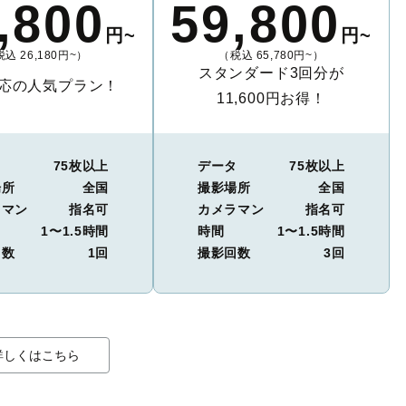
,800
59,800
円~
円~
込 26,180円~）
（税込 65,780円~）
スタンダード3回分が
応の人気プラン！
11,600円お得！
タ
75枚以上
データ
75枚以上
場所
全国
撮影場所
全国
ラマン
指名可
カメラマン
指名可
1〜1.5時間
時間
1〜1.5時間
回数
1回
撮影回数
3回
詳しくはこちら