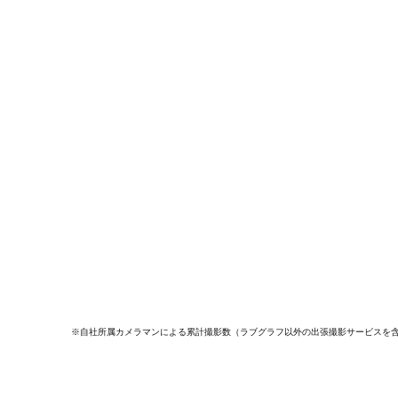
※自社所属カメラマンによる累計撮影数（ラブグラフ以外の出張撮影サービスを