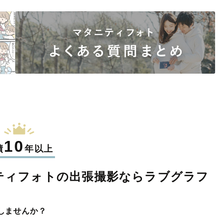
10
績
年以上
ティフォトの
出張撮影なら
ラブグラフ
しませんか？